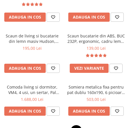
Top saltele 5 cm
textile, suport saltea ferm,
Scaune manager
negru
Top saltele 10 cm
Mobilier bucatarie
Top saltele memory 5 cm
ADAUGA IN COS
ADAUGA IN COS
Mese bucatarie
Top saltele MemoHR 6.5 cm
Scaune pentru bucatarie
Saltele ieftine
Mobila bucatarie
Scaun de living si bucatarie
Scaun bucatarie din ABS, BUC
Saltele cu plasa de arcuri
din lemn masiv Hudson,
232P, ergonomic, cadru lemn,
Seturi mese si scaune bucatarie
Saltele cu spuma
tapiterie stofa,100 kg,
100 kg
195,00 Lei
139,00 Lei
Mobilier hol
94x50x42 cm, alb/gri
Mobila hol
Suporturi si rafturi pantofi
ADAUGA IN COS
VEZI VARIANTE
Portmantouri
Pantofare
Comoda living si dormitor,
Somiera metalica fixa pentru
Seturi mobilier hol
VM4, 4 usi, un sertar, Pal
pat dublu 160x190, 6 picioare,
Stender haine
melaminat, cu insertii MDF,
30 lamele lemn fag, benzi
1.688,00 Lei
503,00 Lei
Nuc
textile, suport saltea ferm,
Suport pentru umerase
negru
ADAUGA IN COS
ADAUGA IN COS
Etajere
Cuiere
Mobilier gradinita