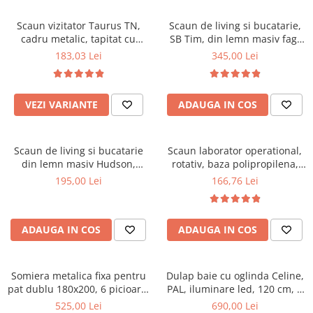
Scaune pliante
Saltele Pocket
Noptiere
Scaune birou
Saltele cu arcuri impachetate
Scaun vizitator Taurus TN,
Scaun de living si bucatarie,
Paturi
cadru metalic, tapitat cu
SB Tim, din lemn masiv fag,
individual
Scaune profesionale
Seturi de pat si saltea
stofa, stivuibil, 120 kg, negru
tapiterie stofa, lacuit, 120 kg,
183,03 Lei
345,00 Lei
Saltele Memory Pocket
Masute de toaleta
Scaune Lemn
96x43x40 cm, Alb/Rosu
Saltele Memory Foam
Mobilier living
Scaune birou copii
Saltele Memory Pocket
Scaune pentru living
VEZI VARIANTE
ADAUGA IN COS
Scaune resigilate
Saltele cu plasa arcuri
Seturi comode living si vitrine
Scaune gradinita
Saltele cu spuma
Mobila living
Scaun de living si bucatarie
Scaun laborator operational,
Saltele cu spuma
Scaune conferinta
Comode living
din lemn masiv Hudson,
rotativ, baza polipropilena,
Saltele cu spuma poliuretanica
Scaune terasa si outdoor
Set mese plus scaune
tapiterie stofa,100 kg,
piele ecologica, inaltime
195,00 Lei
166,76 Lei
94x50x42 cm, nuc/maro
ajustabila, 100 kg, negru
Saltele Latex
Mobilier birou
Saltele Memory
Scaune ergonomice
Saltele 140x200
ADAUGA IN COS
ADAUGA IN COS
Etajere Birou
Saltele 160x200
Dulap birou
Birouri
Saltele 180x200
Somiera metalica fixa pentru
Dulap baie cu oglinda Celine,
Scaune pentru birou
pat dublu 180x200, 6 picioare,
PAL, iluminare led, 120 cm, 3
Top saltele
32 lamele lemn fag, benzi
usi, 3 rafturi, soft close, alb
525,00 Lei
690,00 Lei
Scaune pentru vizitatori