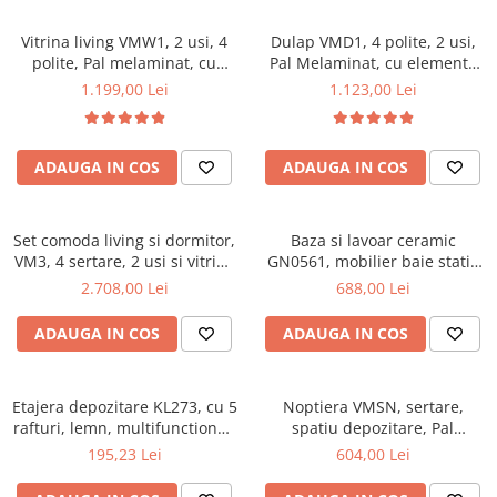
Vitrina living VMW1, 2 usi, 4
Dulap VMD1, 4 polite, 2 usi,
polite, Pal melaminat, cu
Pal Melaminat, cu elemente
insertii MDF, Nuc
din MDF, Nuc
1.199,00 Lei
1.123,00 Lei
ADAUGA IN COS
ADAUGA IN COS
Set comoda living si dormitor,
Baza si lavoar ceramic
VM3, 4 sertare, 2 usi si vitrina
GN0561, mobilier baie stativ
suprapozabila VMN4, 2 usi, 2
50 cm, front MDF, 2 usi, 2
2.708,00 Lei
688,00 Lei
polite, Pal melaminat, cu
rafturi, picioare cromate
insertii MDF, Nuc
reglabile, alb/antracit
ADAUGA IN COS
ADAUGA IN COS
Etajera depozitare KL273, cu 5
Noptiera VMSN, sertare,
rafturi, lemn, multifunctional,
spatiu depozitare, Pal
natur
Melaminat, insertii MDF, Nuc
195,23 Lei
604,00 Lei