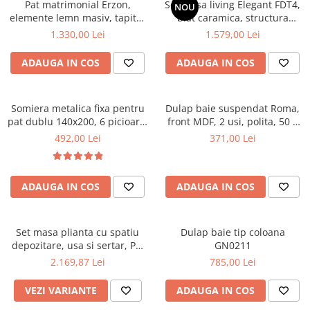
Pat matrimonial Erzon,
Set masa living Elegant FDT4,
NOU
elemente lemn masiv, tapitat
Mese gradinita
blat caramica, structura
cu stofa, cu somiera,140x200
metalica, 140x80x75 cm,
1.330,00 Lei
1.579,00 Lei
Scaune gradinita
cm, gri
alb/maro si 6 scaune Doina
Set mese si scaune gradinita
FDC2, tapiterie catifea, 90 kg,
ADAUGA IN COS
ADAUGA IN COS
bej
Mobilier copii
Mobila camera copii
Somiera metalica fixa pentru
Dulap baie suspendat Roma,
Scaune birou pentru copii
pat dublu 140x200, 6 picioare,
front MDF, 2 usi, polita, 50 x
Saltele patuturi copii
32 lamele lemn fag, benzi
68 cm, alb
492,00 Lei
371,00 Lei
Paturi copii
textile, suport saltea ferm,
negru
Masa si scaune gradinita
Seturi comode living si dormitor
ADAUGA IN COS
ADAUGA IN COS
Set masa plianta cu spatiu
Dulap baie tip coloana
depozitare, usa si sertar, Pal
GN0211
Melaminat, 160x96x80 cm si 6
2.169,87 Lei
785,00 Lei
scaune pliante lemn, tapitate
cu piele ecologica, nuc
VEZI VARIANTE
ADAUGA IN COS