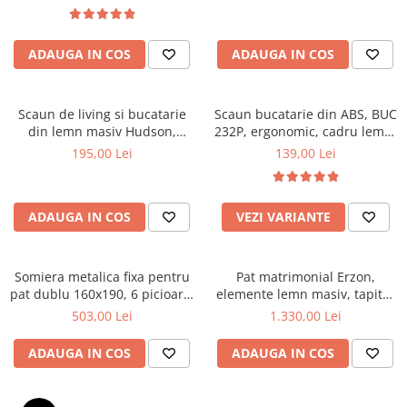
Top saltele 5 cm
textile, suport saltea ferm,
Scaune manager
negru
Top saltele 10 cm
Mobilier bucatarie
Top saltele memory 5 cm
ADAUGA IN COS
ADAUGA IN COS
Mese bucatarie
Top saltele MemoHR 6.5 cm
Scaune pentru bucatarie
Saltele ieftine
Mobila bucatarie
Scaun de living si bucatarie
Scaun bucatarie din ABS, BUC
Saltele cu plasa de arcuri
din lemn masiv Hudson,
232P, ergonomic, cadru lemn,
Seturi mese si scaune bucatarie
Saltele cu spuma
tapiterie stofa,100 kg,
100 kg
195,00 Lei
139,00 Lei
Mobilier hol
94x50x42 cm, alb/gri
Mobila hol
Suporturi si rafturi pantofi
ADAUGA IN COS
VEZI VARIANTE
Portmantouri
Pantofare
Somiera metalica fixa pentru
Pat matrimonial Erzon,
Seturi mobilier hol
pat dublu 160x190, 6 picioare,
elemente lemn masiv, tapitat
Stender haine
30 lamele lemn fag, benzi
cu stofa, cu somiera,140x200
503,00 Lei
1.330,00 Lei
textile, suport saltea ferm,
cm, gri
Suport pentru umerase
negru
ADAUGA IN COS
ADAUGA IN COS
Etajere
Cuiere
Mobilier gradinita