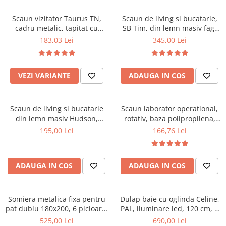
Scaune pliante
Saltele Pocket
Noptiere
Scaune birou
Saltele cu arcuri impachetate
Scaun vizitator Taurus TN,
Scaun de living si bucatarie,
Paturi
cadru metalic, tapitat cu
SB Tim, din lemn masiv fag,
individual
Scaune profesionale
Seturi de pat si saltea
stofa, stivuibil, 120 kg, negru
tapiterie stofa, lacuit, 120 kg,
183,03 Lei
345,00 Lei
Saltele Memory Pocket
Masute de toaleta
Scaune Lemn
96x43x40 cm, Alb/Rosu
Saltele Memory Foam
Mobilier living
Scaune birou copii
Saltele Memory Pocket
Scaune pentru living
VEZI VARIANTE
ADAUGA IN COS
Scaune resigilate
Saltele cu plasa arcuri
Seturi comode living si vitrine
Scaune gradinita
Saltele cu spuma
Mobila living
Scaun de living si bucatarie
Scaun laborator operational,
Saltele cu spuma
Scaune conferinta
Comode living
din lemn masiv Hudson,
rotativ, baza polipropilena,
Saltele cu spuma poliuretanica
Scaune terasa si outdoor
Set mese plus scaune
tapiterie stofa,100 kg,
piele ecologica, inaltime
195,00 Lei
166,76 Lei
94x50x42 cm, nuc/maro
ajustabila, 100 kg, negru
Saltele Latex
Mobilier birou
Saltele Memory
Scaune ergonomice
Saltele 140x200
ADAUGA IN COS
ADAUGA IN COS
Etajere Birou
Saltele 160x200
Dulap birou
Birouri
Saltele 180x200
Somiera metalica fixa pentru
Dulap baie cu oglinda Celine,
Scaune pentru birou
pat dublu 180x200, 6 picioare,
PAL, iluminare led, 120 cm, 3
Top saltele
32 lamele lemn fag, benzi
usi, 3 rafturi, soft close, alb
525,00 Lei
690,00 Lei
Scaune pentru vizitatori