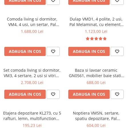
ADAUGA IN COS
ADAUGA IN COS
Comoda living si dormitor,
Dulap VMD1, 4 polite, 2 usi,
VM4, 4 usi, un sertar, Pal
Pal Melaminat, cu elemente
melaminat, cu insertii MDF,
din MDF, Nuc
1.688,00 Lei
1.123,00 Lei
Nuc
ADAUGA IN COS
ADAUGA IN COS
Set comoda living si dormitor,
Baza si lavoar ceramic
VM3, 4 sertare, 2 usi si vitrina
GN0561, mobilier baie stativ
suprapozabila VMN4, 2 usi, 2
50 cm, front MDF, 2 usi, 2
2.708,00 Lei
688,00 Lei
polite, Pal melaminat, cu
rafturi, picioare cromate
insertii MDF, Nuc
reglabile, alb/antracit
ADAUGA IN COS
ADAUGA IN COS
Etajera depozitare KL273, cu 5
Noptiera VMSN, sertare,
rafturi, lemn, multifunctional,
spatiu depozitare, Pal
natur
Melaminat, insertii MDF, Nuc
195,23 Lei
604,00 Lei