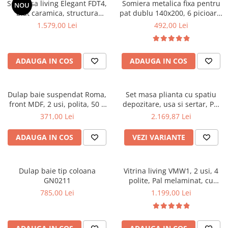
Set masa living Elegant FDT4,
Somiera metalica fixa pentru
NOU
Mese gradinita
blat caramica, structura
pat dublu 140x200, 6 picioare,
metalica, 140x80x75 cm,
32 lamele lemn fag, benzi
1.579,00 Lei
492,00 Lei
Scaune gradinita
alb/maro si 6 scaune Doina
textile, suport saltea ferm,
Set mese si scaune gradinita
FDC2, tapiterie catifea, 90 kg,
negru
bej
Mobilier copii
ADAUGA IN COS
ADAUGA IN COS
Mobila camera copii
Scaune birou pentru copii
Dulap baie suspendat Roma,
Set masa plianta cu spatiu
Saltele patuturi copii
front MDF, 2 usi, polita, 50 x
depozitare, usa si sertar, Pal
Paturi copii
68 cm, alb
Melaminat, 160x96x80 cm si 6
371,00 Lei
2.169,87 Lei
Masa si scaune gradinita
scaune pliante lemn, tapitate
cu piele ecologica, nuc
Seturi comode living si dormitor
ADAUGA IN COS
VEZI VARIANTE
Dulap baie tip coloana
Vitrina living VMW1, 2 usi, 4
GN0211
polite, Pal melaminat, cu
insertii MDF, Nuc
785,00 Lei
1.199,00 Lei