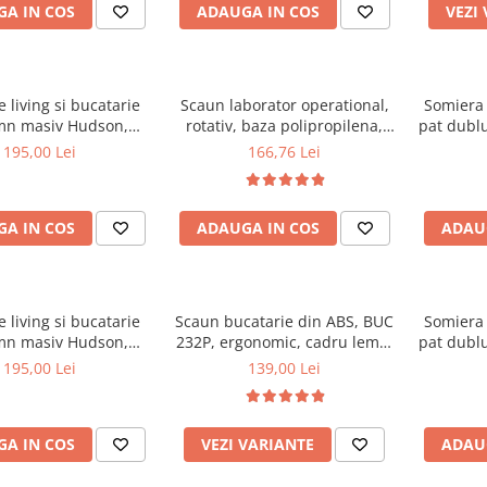
A IN COS
ADAUGA IN COS
VEZI
 living si bucatarie
Scaun laborator operational,
Somiera 
mn masiv Hudson,
rotativ, baza polipropilena,
pat dublu
erie stofa,100 kg,
piele ecologica, inaltime
32 lam
195,00 Lei
166,76 Lei
x42 cm, nuc/maro
ajustabila, 100 kg, negru
textile
A IN COS
ADAUGA IN COS
ADAU
 living si bucatarie
Scaun bucatarie din ABS, BUC
Somiera 
mn masiv Hudson,
232P, ergonomic, cadru lemn,
pat dublu
erie stofa,100 kg,
100 kg
30 lam
195,00 Lei
139,00 Lei
0x42 cm, alb/gri
textile
A IN COS
VEZI VARIANTE
ADAU