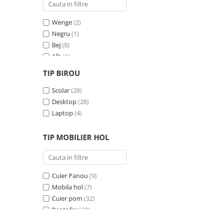
Wenge
(2)
Negru
(1)
Bej
(8)
Alb
(1)
Gri
(24)
TIP BIROU
Negru - Cires
(3)
Crem
Scolar
(7)
(28)
Albastru
Desktop
(1)
(28)
Pin
Laptop
(1)
(4)
Antracit
(1)
TIP MOBILIER HOL
Cuier Panou
(9)
Mobila hol
(7)
Cuier pom
(32)
Pantofar
(30)