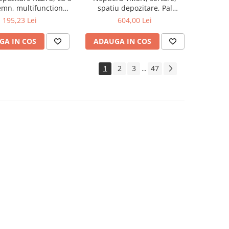
lemn, multifunctional,
spatiu depozitare, Pal
natur
Melaminat, insertii MDF, Nuc
195,23 Lei
604,00 Lei
GA IN COS
ADAUGA IN COS
1
2
3
47
...