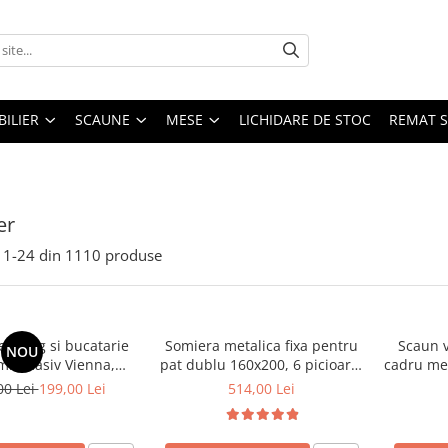
ILIER
SCAUNE
MESE
LICHIDARE DE STOC
REMAT S
er
1-
24
din
1110
produse
 living si bucatarie
Somiera metalica fixa pentru
Scaun v
NOU
emn masiv Vienna,
pat dublu 160x200, 6 picioare,
cadru met
erie stofa,100 kg,
32 lamele lemn fag, benzi
stivu
00 Lei
199,00 Lei
514,00 Lei
9x40 cm, nuc/bej
textile, suport saltea ferm,
negru