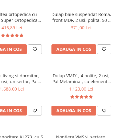
ltea ortopedica cu
Dulap baie suspendat Roma,
, Super Ortopedica
front MDF, 2 usi, polita, 50 x
0x200x20cm, fermitate
68 cm, alb
416,89 Lei
371,00 Lei
cu plasa arcuri tip
ata vara-iarna, sistem
cu butoni, Saltex plus
GA IN COS
ADAUGA IN COS
lasata, antialergica,
50x70cm
living si dormitor,
Dulap VMD1, 4 polite, 2 usi,
usi, un sertar, Pal
Pal Melaminat, cu elemente
at, cu insertii MDF,
din MDF, Nuc
1.688,00 Lei
1.123,00 Lei
Nuc
GA IN COS
ADAUGA IN COS
epozitare KL273, cu 5
Noptiera VMSN, sertare,