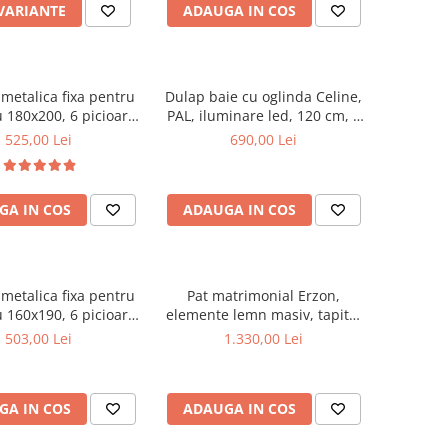
 VARIANTE
ADAUGA IN COS
metalica fixa pentru
Dulap baie cu oglinda Celine,
 180x200, 6 picioare,
PAL, iluminare led, 120 cm, 3
ele lemn fag, benzi
usi, 3 rafturi, soft close, alb
525,00 Lei
690,00 Lei
, suport saltea ferm,
negru
GA IN COS
ADAUGA IN COS
metalica fixa pentru
Pat matrimonial Erzon,
 160x190, 6 picioare,
elemente lemn masiv, tapitat
ele lemn fag, benzi
cu stofa, cu somiera,140x200
503,00 Lei
1.330,00 Lei
, suport saltea ferm,
cm, gri
negru
GA IN COS
ADAUGA IN COS