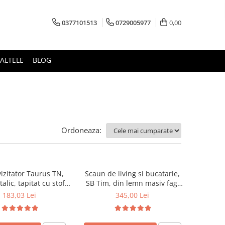
0377101513
0729005977
0,00
ALTELE
BLOG
Ordoneaza:
izitator Taurus TN,
Scaun de living si bucatarie,
alic, tapitat cu stofa,
SB Tim, din lemn masiv fag,
ibil, 120 kg, negru
tapiterie stofa, lacuit, 120 kg,
183,03 Lei
345,00 Lei
96x43x40 cm, Alb/Rosu