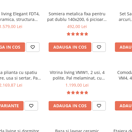
living Elegant FDT4,
Somiera metalica fixa pentru
Set Sa
aramica, structura
pat dublu 140x200, 6 picioare,
arcuri
ca, 140x80x75 cm,
32 lamele lemn fag, benzi
Sofia, 9
1.579,00 Lei
492,00 Lei
o si 6 scaune Doina
textile, suport saltea ferm,
medie, 
iterie catifea, 90 kg,
negru
Bonell, f
bej
aerisire 
A IN COS
ADAUGA IN COS
ADAU
perna mat
a plianta cu spatiu
Vitrina living VMW1, 2 usi, 4
Comoda 
e, usa si sertar, Pal
polite, Pal melaminat, cu
VM4, 4 
t, 160x96x80 cm si 6
insertii MDF, Nuc
melamin
2.169,87 Lei
1.199,00 Lei
iante lemn, tapitate
ele ecologica, nuc
VARIANTE
ADAUGA IN COS
ADAU
a living si dormitor,
Baza si lavoar ceramic
Etajera d