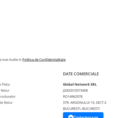
la mai multe in
Politica de Confidentialitate
DATE COMERCIALE
 Plata
Global Network SRL
e Retur
J2002010573408
Produselor
RO14962978
de Retur
STR. ARGONULUI 15, SECT.3
BUCURESTI, BUCURESTI
Contacteaza-ne