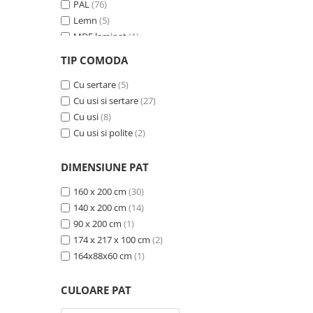
PAL
(76)
Lemn
(5)
MDF laminat
(1)
MDF si ratan sintetic
(1)
TIP COMODA
MDF furniruit
(2)
Ceramica
Cu sertare
(15)
(5)
Cu usi si sertare
(27)
Cu usi
(8)
Cu usi si polite
(2)
DIMENSIUNE PAT
160 x 200 cm
(30)
140 x 200 cm
(14)
90 x 200 cm
(1)
174 x 217 x 100 cm
(2)
164x88x60 cm
(1)
CULOARE PAT