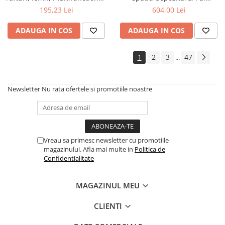
natur
Melaminat, insertii MDF, Nuc
195,23 Lei
604,00 Lei
ADAUGA IN COS
ADAUGA IN COS
1
2
3
47
...
Newsletter
Nu rata ofertele si promotiile noastre
Vreau sa primesc newsletter cu promotiile
magazinului. Afla mai multe in
Politica de
Confidentialitate
MAGAZINUL MEU
CLIENTI