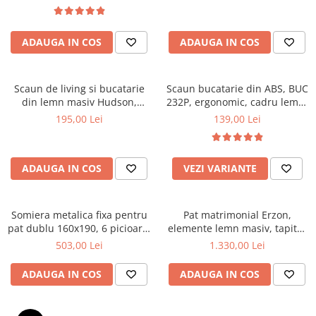
Top saltele 5 cm
textile, suport saltea ferm,
Scaune manager
negru
Top saltele 10 cm
Mobilier bucatarie
Top saltele memory 5 cm
ADAUGA IN COS
ADAUGA IN COS
Mese bucatarie
Top saltele MemoHR 6.5 cm
Scaune pentru bucatarie
Saltele ieftine
Mobila bucatarie
Scaun de living si bucatarie
Scaun bucatarie din ABS, BUC
Saltele cu plasa de arcuri
din lemn masiv Hudson,
232P, ergonomic, cadru lemn,
Seturi mese si scaune bucatarie
Saltele cu spuma
tapiterie stofa,100 kg,
100 kg
195,00 Lei
139,00 Lei
Mobilier hol
94x50x42 cm, alb/gri
Mobila hol
Suporturi si rafturi pantofi
ADAUGA IN COS
VEZI VARIANTE
Portmantouri
Pantofare
Somiera metalica fixa pentru
Pat matrimonial Erzon,
Seturi mobilier hol
pat dublu 160x190, 6 picioare,
elemente lemn masiv, tapitat
Stender haine
30 lamele lemn fag, benzi
cu stofa, cu somiera,140x200
503,00 Lei
1.330,00 Lei
textile, suport saltea ferm,
cm, gri
Suport pentru umerase
negru
ADAUGA IN COS
ADAUGA IN COS
Etajere
Cuiere
Mobilier gradinita