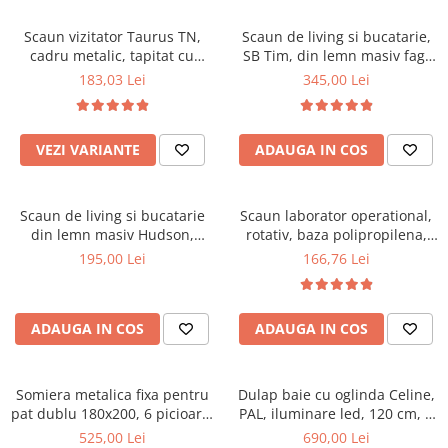
Scaune pliante
Saltele Pocket
Noptiere
Scaune birou
Saltele cu arcuri impachetate
Scaun vizitator Taurus TN,
Scaun de living si bucatarie,
Paturi
cadru metalic, tapitat cu
SB Tim, din lemn masiv fag,
individual
Scaune profesionale
Seturi de pat si saltea
stofa, stivuibil, 120 kg, negru
tapiterie stofa, lacuit, 120 kg,
183,03 Lei
345,00 Lei
Saltele Memory Pocket
Masute de toaleta
Scaune Lemn
96x43x40 cm, Alb/Rosu
Saltele Memory Foam
Mobilier living
Scaune birou copii
Saltele Memory Pocket
Scaune pentru living
VEZI VARIANTE
ADAUGA IN COS
Scaune resigilate
Saltele cu plasa arcuri
Seturi comode living si vitrine
Scaune gradinita
Saltele cu spuma
Mobila living
Scaun de living si bucatarie
Scaun laborator operational,
Saltele cu spuma
Scaune conferinta
Comode living
din lemn masiv Hudson,
rotativ, baza polipropilena,
Saltele cu spuma poliuretanica
Scaune terasa si outdoor
Set mese plus scaune
tapiterie stofa,100 kg,
piele ecologica, inaltime
195,00 Lei
166,76 Lei
94x50x42 cm, nuc/maro
ajustabila, 100 kg, negru
Saltele Latex
Mobilier birou
Saltele Memory
Scaune ergonomice
Saltele 140x200
ADAUGA IN COS
ADAUGA IN COS
Etajere Birou
Saltele 160x200
Dulap birou
Birouri
Saltele 180x200
Somiera metalica fixa pentru
Dulap baie cu oglinda Celine,
Scaune pentru birou
pat dublu 180x200, 6 picioare,
PAL, iluminare led, 120 cm, 3
Top saltele
32 lamele lemn fag, benzi
usi, 3 rafturi, soft close, alb
525,00 Lei
690,00 Lei
Scaune pentru vizitatori