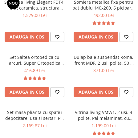
Set masa living Elegant FDT4,
Somiera metalica fixa pentru
NOU
Mese gradinita
blat caramica, structura
pat dublu 140x200, 6 picioare,
metalica, 140x80x75 cm,
32 lamele lemn fag, benzi
1.579,00 Lei
492,00 Lei
Scaune gradinita
alb/maro si 6 scaune Doina
textile, suport saltea ferm,
Set mese si scaune gradinita
FDC2, tapiterie catifea, 90 kg,
negru
bej
Mobilier copii
ADAUGA IN COS
ADAUGA IN COS
Mobila camera copii
Scaune birou pentru copii
Set Saltea ortopedica cu
Dulap baie suspendat Roma,
Saltele patuturi copii
arcuri, Super Ortopedica
front MDF, 2 usi, polita, 50 x
Paturi copii
Sofia, 90x200x20cm, fermitate
68 cm, alb
416,89 Lei
371,00 Lei
Masa si scaune gradinita
medie, cu plasa arcuri tip
Bonell, fata vara-iarna, sistem
Seturi comode living si dormitor
aerisire cu butoni, Saltex plus
ADAUGA IN COS
ADAUGA IN COS
perna matlasata, antialergica,
50x70cm
Set masa plianta cu spatiu
Vitrina living VMW1, 2 usi, 4
depozitare, usa si sertar, Pal
polite, Pal melaminat, cu
Melaminat, 160x96x80 cm si 6
insertii MDF, Nuc
2.169,87 Lei
1.199,00 Lei
scaune pliante lemn, tapitate
cu piele ecologica, nuc