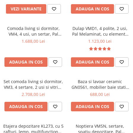
VEZI VARIANTE
ADAUGA IN COS
Comoda living si dormitor,
Dulap VMD1, 4 polite, 2 usi,
VM4, 4 usi, un sertar, Pal
Pal Melaminat, cu elemente
melaminat, cu insertii MDF,
din MDF, Nuc
1.688,00 Lei
1.123,00 Lei
Nuc
ADAUGA IN COS
ADAUGA IN COS
Set comoda living si dormitor,
Baza si lavoar ceramic
VM3, 4 sertare, 2 usi si vitrina
GN0561, mobilier baie stativ
suprapozabila VMN4, 2 usi, 2
50 cm, front MDF, 2 usi, 2
2.708,00 Lei
688,00 Lei
polite, Pal melaminat, cu
rafturi, picioare cromate
insertii MDF, Nuc
reglabile, alb/antracit
ADAUGA IN COS
ADAUGA IN COS
Etajera depozitare KL273, cu 5
Noptiera VMSN, sertare,
rafturi, lemn, multifunctional,
spatiu depozitare, Pal