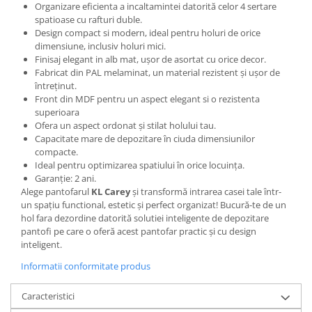
Organizare eficienta a incaltamintei datorită celor 4 sertare
spatioase cu rafturi duble.
Design compact si modern, ideal pentru holuri de orice
dimensiune, inclusiv holuri mici.
Finisaj elegant in alb mat, ușor de asortat cu orice decor.
Fabricat din PAL melaminat, un material rezistent și ușor de
întreținut.
Front din MDF pentru un aspect elegant si o rezistenta
superioara
Ofera un aspect ordonat și stilat holului tau.
Capacitate mare de depozitare în ciuda dimensiunilor
compacte.
Ideal pentru optimizarea spatiului în orice locuința.
Garanție: 2 ani.
Alege pantofarul
KL Carey
și transformă intrarea casei tale într-
un spațiu functional, estetic și perfect organizat! Bucură-te de un
hol fara dezordine datorită solutiei inteligente de depozitare
pantofi pe care o oferă acest pantofar practic și cu design
inteligent.
Informatii conformitate produs
Caracteristici