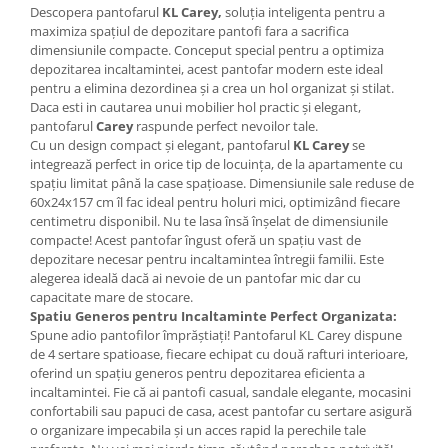
Descopera pantofarul
KL Carey,
soluția inteligenta pentru a
Mese gradinita
maximiza spațiul de depozitare pantofi fara a sacrifica
dimensiunile compacte. Conceput special pentru a optimiza
Scaune gradinita
depozitarea incaltamintei, acest pantofar modern este ideal
Set mese si scaune gradinita
pentru a elimina dezordinea și a crea un hol organizat și stilat.
Mobilier copii
Daca esti in cautarea unui mobilier hol practic și elegant,
pantofarul
Carey
raspunde perfect nevoilor tale.
Mobila camera copii
Cu un design compact și elegant, pantofarul
KL Carey
se
Scaune birou pentru copii
integrează perfect in orice tip de locuința, de la apartamente cu
spațiu limitat până la case spațioase. Dimensiunile sale reduse de
Saltele patuturi copii
60x24x157 cm îl fac ideal pentru holuri mici, optimizând fiecare
Paturi copii
centimetru disponibil. Nu te lasa însă înșelat de dimensiunile
Masa si scaune gradinita
compacte! Acest pantofar îngust oferă un spațiu vast de
depozitare necesar pentru incaltamintea întregii familii. Este
Seturi comode living si dormitor
alegerea ideală dacă ai nevoie de un pantofar mic dar cu
capacitate mare de stocare.
Spatiu Generos pentru Incaltaminte Perfect Organizata:
Spune adio pantofilor împrăștiați! Pantofarul KL Carey dispune
de 4 sertare spatioase, fiecare echipat cu două rafturi interioare,
oferind un spațiu generos pentru depozitarea eficienta a
incaltamintei. Fie că ai pantofi casual, sandale elegante, mocasini
confortabili sau papuci de casa, acest pantofar cu sertare asigură
o organizare impecabila și un acces rapid la perechile tale