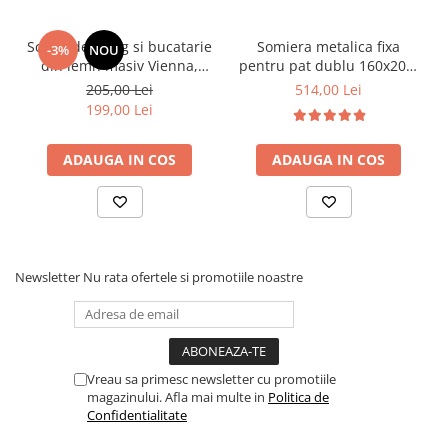
Scaun de living si bucatarie
Somiera metalica fixa
-3%
NOU
din lemn masiv Vienna,
pentru pat dublu 160x200,
tapiterie stofa,100 kg,
6 picioare, 32 lamele lemn
205,00 Lei
514,00 Lei
94x49x40 cm, nuc/bej
fag, benzi textile, suport
199,00 Lei
saltea ferm, negru
ADAUGA IN COS
ADAUGA IN COS
Newsletter
Nu rata ofertele si promotiile noastre
Vreau sa primesc newsletter cu promotiile
magazinului. Afla mai multe in
Politica de
Confidentialitate