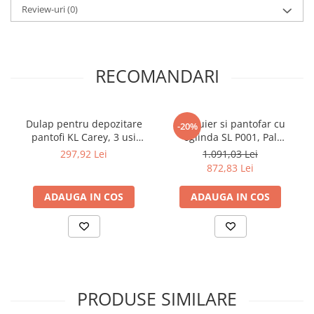
Review-uri
(0)
RECOMANDARI
Dulap pentru depozitare
Set cuier si pantofar cu
-20%
pantofi KL Carey, 3 usi
oglinda SL P001, Pal
rabatabile, 6 rafturi, Pal
Melaminat, 6 agatatori,
297,92 Lei
1.091,03 Lei
Melaminat, alb
banca, spatiu depozitare,
872,83 Lei
alb
ADAUGA IN COS
ADAUGA IN COS
PRODUSE SIMILARE