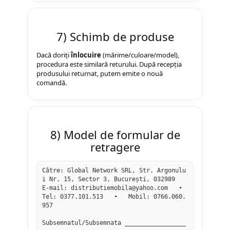
7) Schimb de produse
Dacă doriți
înlocuire
(mărime/culoare/model),
procedura este similară returului. După recepția
produsului returnat, putem emite o nouă
comandă.
8) Model de formular de
retragere
Către: Global Network SRL, Str. Argonulu
i Nr. 15, Sector 3, București, 032989

E-mail: distributiemobila@yahoo.com   •   
Tel: 0377.101.513   •   Mobil: 0766.060.
957

Subsemnatul/Subsemnata _________________