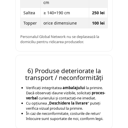
cm
Saltea
≥ 140×190 cm
250 lei
Topper
orice dimensiune
100 lei
Personalul Global Network nu se deplasează la
domiciliu pentru ridicarea produselor.
6) Produse deteriorate la
transport / neconformități
Verificați integritatea
ambalajului
la primire.
Dacă observați daune vizibile, solicitați
proces-
verbal
curierului și contactați-ne imediat.
Cu opțiunea „
Deschidere la livrare
” puteți
verifica vizual produsul la primire.
În caz de neconformitate, costurile de retur/
înlocuire sunt suportate de noi, conform legii.