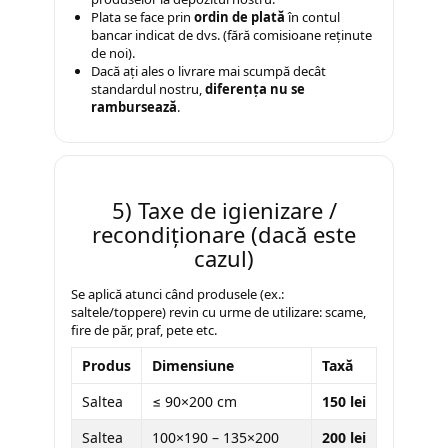
Seturi comode living si
Plata se face prin
ordin de plată
în contul
dormitor
bancar indicat de dvs. (fără comisioane reținute
de noi).
Dacă ați ales o livrare mai scumpă decât
standardul nostru,
diferența nu se
rambursează
.
5) Taxe de igienizare /
recondiționare (dacă este
cazul)
Se aplică atunci când produsele (ex.:
saltele/toppere) revin cu urme de utilizare: scame,
fire de păr, praf, pete etc.
Produs
Dimensiune
Taxă
Saltea
≤ 90×200 cm
150 lei
Saltea
100×190 – 135×200
200 lei