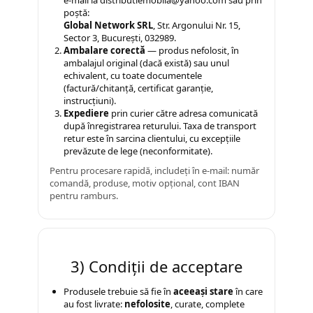
Dulap birou
poștă:
Saltele 160x200
Birouri
Global Network SRL
, Str. Argonului Nr. 15,
Sector 3, București, 032989.
Saltele 180x200
Scaune pentru birou
Ambalare corectă
— produs nefolosit, în
ambalajul original (dacă există) sau unul
Scaune pentru vizitatori
Top saltele
echivalent, cu toate documentele
Scaune manager
(factură/chitanță, certificat garanție,
Top saltele 5 cm
instrucțiuni).
Mobilier bucatarie
Top saltele 10 cm
Expediere
prin curier către adresa comunicată
după înregistrarea returului. Taxa de transport
Top saltele memory 5 cm
Mese bucatarie
retur este în sarcina clientului, cu excepțiile
Top saltele MemoHR 6.5 cm
Scaune pentru bucatarie
prevăzute de lege (neconformitate).
Mobila bucatarie
Pentru procesare rapidă, includeți în e-mail: număr
Saltele ieftine
comandă, produse, motiv opțional, cont IBAN
Seturi mese si scaune bucatarie
pentru ramburs.
Saltele cu plasa de arcuri
Mobilier hol
Saltele cu spuma
Mobila hol
Suporturi si rafturi pantofi
3) Condiții de acceptare
Portmantouri
Produsele trebuie să fie în
aceeași stare
în care
Pantofare
au fost livrate:
nefolosite
, curate, complete