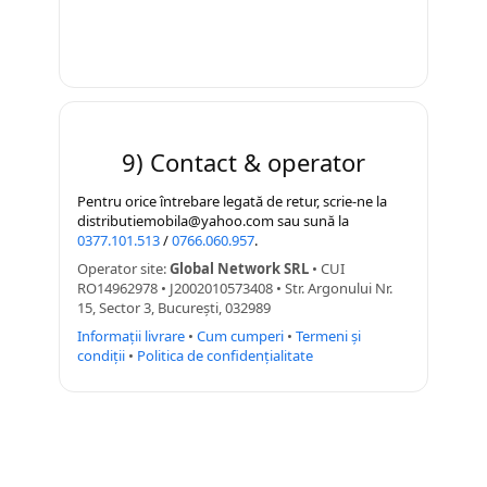
9) Contact & operator
Pentru orice întrebare legată de retur, scrie-ne la
distributiemobila@yahoo.com sau sună la
0377.101.513
/
0766.060.957
.
Operator site:
Global Network SRL
• CUI
RO14962978 • J2002010573408 • Str. Argonului Nr.
15, Sector 3, București, 032989
Informații livrare
•
Cum cumperi
•
Termeni și
condiții
•
Politica de confidențialitate