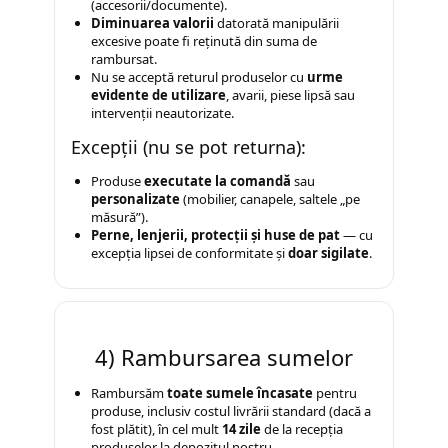
Seturi mobilier hol
(accesorii/documente).
Diminuarea valorii
datorată manipulării
Stender haine
excesive poate fi reținută din suma de
rambursat.
Suport pentru umerase
Nu se acceptă returul produselor cu
urme
Etajere
evidente de utilizare
, avarii, piese lipsă sau
intervenții neautorizate.
Cuiere
Excepții (nu se pot returna):
Mobilier gradinita
Produse
executate la comandă
sau
Mese gradinita
personalizate
(mobilier, canapele, saltele „pe
Scaune gradinita
măsură”).
Perne, lenjerii, protecții și huse de pat
— cu
Set mese si scaune gradinita
excepția lipsei de conformitate și
doar sigilate
.
Mobilier copii
Mobila camera copii
Scaune birou pentru copii
4) Rambursarea sumelor
Saltele patuturi copii
Paturi copii
Rambursăm
toate sumele încasate
pentru
produse, inclusiv costul livrării standard (dacă a
Masa si scaune gradinita
fost plătit), în cel mult
14 zile
de la recepția
produselor la depozitul nostru.