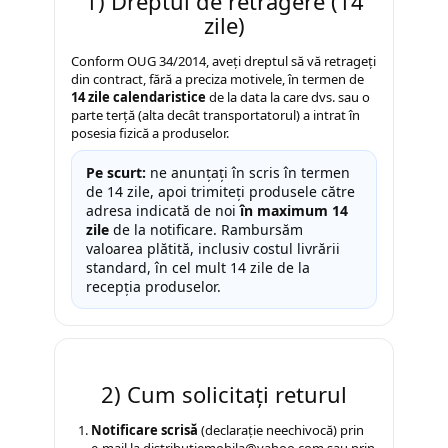
1) Dreptul de retragere (14
Somiere
zile)
Scaune vizitator
Saltele Hoteliere
Comode dormitor Drimus
Conform OUG 34/2014, aveți dreptul să vă retrageți
Scaune pliante
Noptiere
Saltele Pocket
din contract, fără a preciza motivele, în termen de
Paturi
14 zile calendaristice
de la data la care dvs. sau o
Scaune birou
Saltele cu arcuri impachetate
parte terță (alta decât transportatorul) a intrat în
Seturi de pat si saltea
individual
Scaune profesionale
posesia fizică a produselor.
Masute de toaleta
Saltele Memory Pocket
Scaune Lemn
Pe scurt:
ne anunțați în scris în termen
Mobilier living
Saltele Memory Foam
de 14 zile, apoi trimiteți produsele către
Scaune birou copii
adresa indicată de noi
în maximum 14
Scaune pentru living
Saltele Memory Pocket
zile
de la notificare. Rambursăm
Scaune resigilate
Seturi comode living si vitrine
Saltele cu plasa arcuri
valoarea plătită, inclusiv costul livrării
standard, în cel mult 14 zile de la
Mobila living
Scaune gradinita
Saltele cu spuma
recepția produselor.
Comode living
Scaune conferinta
Saltele cu spuma
Set mese plus scaune
Saltele cu spuma poliuretanica
Scaune terasa si outdoor
Mobilier birou
Saltele Latex
2) Cum solicitați returul
Scaune ergonomice
Saltele Memory
Etajere Birou
Notificare scrisă
(declarație neechivocă) prin
Saltele 140x200
e-mail la distributiemobila@yahoo.com sau prin