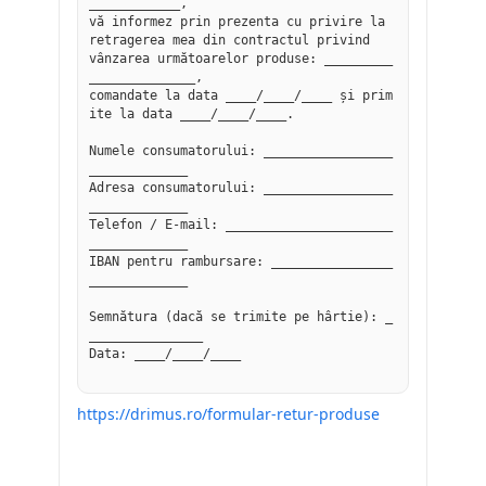
____________,

vă informez prin prezenta cu privire la 
retragerea mea din contractul privind

vânzarea următoarelor produse: _________
______________,

comandate la data ____/____/____ și prim
ite la data ____/____/____.

Numele consumatorului: _________________
_____________

Adresa consumatorului: _________________
_____________

Telefon / E-mail: ______________________
_____________

IBAN pentru rambursare: ________________
_____________

Semnătura (dacă se trimite pe hârtie): _
_______________

Data: ____/____/____

https://drimus.ro/formular-retur-produse