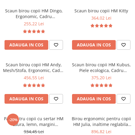
hipoalergenica, lavabila la
Mese gradinita
95°C
Scaun birou copii HM Dingo,
Scaun birou copii HM Kitty
Scaune gradinita
Ergonomic, Cadru
364,02 Lei
Polipropilena, Mesh, Inaltime
Set mese si scaune gradinita
255,22 Lei
ajustabila, 80 kg, 98x41x56
Mobilier copii
cm, Roz
Mobila camera copii
ADAUGA IN COS
ADAUGA IN COS
Scaune birou pentru copii
Saltele patuturi copii
Paturi copii
Scaun birou copii HM Andy,
Scaun birou copii HM Kubus,
Mesh/Stofa, Ergonomic, Cadru
Piele ecologica, Cadru
Masa si scaune gradinita
metalic, Inaltime ajustabila,
Polipropilena, Roti cauciucate,
456,55 Lei
375,20 Lei
Seturi comode living si dormitor
Mecanism de balans, 102 Kg,
Inaltime ajustabila, 80 Kg,
Roz
Galben
ADAUGA IN COS
ADAUGA IN COS
Pat pentru copii cu sertar HM
Birou ergonomic pentru copii
-20%
Laura, lemn, margini
HM Julia, inaltime reglabila,
rotunjite, 209x96x65 cm,
unghi inclinare ajustabil,
934,45 Lei
896,82 Lei