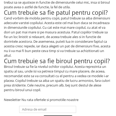
trebui sa se ajusteze in functie de dimensiunile celui mic, insa si biroul
poate avea o astfel de functie, la fel de utila.
Cum trebuie sa fie patul pentru copil?
Cand vorbim de mobila pentru copii, patul trebuie sa aiba dimensiuni
adecvate varstei copilului. Acesta este cel mai bun daca se incadreaza
in dimensiunile copilului. Cu cat este mai mare copilul, cu atat el va
dori un pat mai mare si pe masura acestuia. Patul copiilor trebuie sa
fie un loc linistit si relaxant, de aceea trebuie ales si in functie de
dorintele acestora. De asemenea, puteti lua in considerare faptul ca
acestia cresc repede, iar daca alegeti un pat de dimensiuni fixe, acesta
nu ii va mai fi bun peste ceva timp si va trebuie sa achizitionati un
altul.
Cum trebuie sa fie biroul pentru copil?
Biroul trebuie sa fie la nivelul ochilor copilului. Acesta reprezinta un
spatiu al sau, unde isi va petrece timpul cu mare placere, de aceea,
recomandat este sa va consultati cu el pentru a vedea ce modele i-ar
placea. Copilul trebuie sa aiba un spatiu de lucru armonios, fara culori
prea stridente. Cele neutre, precum alb, bej sunt destul de alese
pentru biroul unui copil.
Newsletter
Nu rata ofertele si promotiile noastre