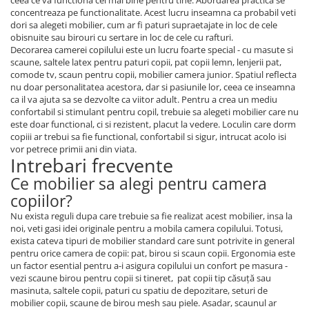
ceea ce va functiona cel mai bine pentru tine. Abordarea practica se
concentreaza pe functionalitate. Acest lucru inseamna ca probabil veti
dori sa alegeti mobilier, cum ar fi paturi supraetajate in loc de cele
obisnuite sau birouri cu sertare in loc de cele cu rafturi.
Decorarea camerei copilului este un lucru foarte special - cu masute si
scaune, saltele latex pentru paturi copii, pat copii lemn, lenjerii pat,
comode tv, scaun pentru copii, mobilier camera junior. Spatiul reflecta
nu doar personalitatea acestora, dar si pasiunile lor, ceea ce inseamna
ca il va ajuta sa se dezvolte ca viitor adult. Pentru a crea un mediu
confortabil si stimulant pentru copil, trebuie sa alegeti mobilier care nu
este doar functional, ci si rezistent, placut la vedere. Loculin care dorm
copiii ar trebui sa fie functional, confortabil si sigur, intrucat acolo isi
vor petrece primii ani din viata.
Intrebari frecvente
Ce mobilier sa alegi pentru camera
copiilor?
Nu exista reguli dupa care trebuie sa fie realizat acest mobilier, insa la
noi, veti gasi idei originale pentru a mobila camera copilului. Totusi,
exista cateva tipuri de mobilier standard care sunt potrivite in general
pentru orice camera de copii: pat, birou si scaun copii. Ergonomia este
un factor esential pentru a-i asigura copilului un confort pe masura -
vezi scaune birou pentru copii si tineret, pat copii tip căsuță sau
masinuta, saltele copii, paturi cu spatiu de depozitare, seturi de
mobilier copii, scaune de birou mesh sau piele. Asadar, scaunul ar