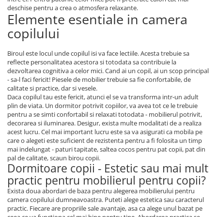
deschise pentru a crea o atmosfera relaxante.
Elemente esentiale in camera
copilului
Biroul este locul unde copilul isi va face lectiile. Acesta trebuie sa
reflecte personalitatea acestora si totodata sa contribuie la
dezvoltarea cognitiva a celor mici. Cand ai un copil, ai un scop principal
- sa-l faci fericit! Piesele de mobilier trebuie sa fie confortabile, de
calitate si practice, dar si vesele.
Daca copilul tau este fericit, atunci el se va transforma intr-un adult
plin de viata. Un dormitor potrivit copiilor, va avea tot ce le trebuie
pentru a se simti confortabil si relaxati totodata - mobilierul potrivit,
decorarea si iluminarea. Desigur, exista multe modalitati de a realiza
acest lucru. Cel mai important lucru este sa va asigurati ca mobila pe
care o alegeti este suficient de rezistenta pentru a fi folosita un timp
mai indelungat - paturi tapitate, saltea cocos pentru pat copii, pat din
pal de calitate, scaun birou copii.
Dormitoare copii - Estetic sau mai mult
practic pentru mobilierul pentru copii?
Exista doua abordari de baza pentru alegerea mobilierului pentru
camera copilului dumneavoastra. Puteti alege estetica sau caracterul
practic. Fiecare are propriile sale avantaje, asa ca alege unul bazat pe