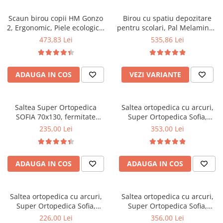
Scaune pliante
Saltele Pocket
Noptiere
Scaune birou
Saltele cu arcuri impachetate
Scaun birou copii HM Gonzo
Birou cu spatiu depozitare
Paturi
2, Ergonomic, Piele ecologica,
pentru scolari, Pal Melaminat,
individual
Scaune profesionale
Seturi de pat si saltea
Inaltime ajustabila, Mecanism
sertar, 2 rafturi, polita
473,83 Lei
535,86 Lei
Saltele Memory Pocket
Masute de toaleta
Scaune Lemn
balansare, 90 Kg, Mov
glisanta tastatura, 100x52x76
Saltele Memory Foam
cm, fag
Mobilier living
Scaune birou copii
Saltele Memory Pocket
Scaune pentru living
ADAUGA IN COS
VEZI VARIANTE
Scaune resigilate
Saltele cu plasa arcuri
Seturi comode living si vitrine
Scaune gradinita
Saltele cu spuma
Mobila living
Saltea Super Ortopedica
Saltea ortopedica cu arcuri,
Saltele cu spuma
Scaune conferinta
Comode living
SOFIA 70x130, fermitate
Super Ortopedica Sofia,
Saltele cu spuma poliuretanica
Scaune terasa si outdoor
Set mese plus scaune
medie, cu plasa arcuri tip
70x190x20cm, fermitate
235,00 Lei
353,00 Lei
Bonell, fata vara-iarna, sistem
medie, cu plasa arcuri tip
Saltele Latex
Mobilier birou
aerisire cu butoni, Saltex
Bonell, fata vara-iarna, sistem
Saltele Memory
Scaune ergonomice
aerisire cu butoni, Saltex
Saltele 140x200
ADAUGA IN COS
ADAUGA IN COS
Etajere Birou
Saltele 160x200
Dulap birou
Birouri
Saltele 180x200
Saltea ortopedica cu arcuri,
Saltea ortopedica cu arcuri,
Scaune pentru birou
Super Ortopedica Sofia,
Super Ortopedica Sofia,
Top saltele
60x120x20cm, fermitate
70x200x20cm, fermitate
226,00 Lei
356,00 Lei
Scaune pentru vizitatori