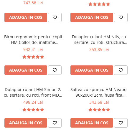
natur
lemn, 109x55x63-93 cm, fag
747,56 Lei
ADAUGA IN COS
ADAUGA IN COS
Birou ergonomic pentru copii
Dulapior rulant HM Nils, cu
HM Collorido, inaltime
sertare, cu roti, structura
reglabila, unghi inclinare
lemn, natur
932,41 Lei
353,85 Lei
ajustabil, cadru metalic, MDF,
100x66x69-84 cm, alb
ADAUGA IN COS
ADAUGA IN COS
Dulapior rulant HM Simon 2,
Saltea cu spuma, HM Neapol
cu sertare, cu roti, front MDF,
90x200x12cm, husa fixa
alb
microfibra
498,24 Lei
343,68 Lei
ADAUGA IN COS
ADAUGA IN COS