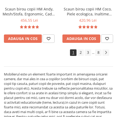
Scaun birou copii HM Andy,
Scaun birou copii HM Coco,
Mesh/Stofa, Ergonomic, Cadru
Piele ecologica, Inaltime
Cromat, Inaltime ajustabila,
reglabila, Cadru Cromat, 80
456,55 Lei
420,96 Lei
Mecanism balansare, 102 Kg,
kg, Alb
Verde
ADAUGA IN COS
ADAUGA IN COS
1
2
3
8
...
Mobilierul este un element foarte important in amenajarea oricarei
camere, dar mai ales in cea a copiilor (vorbim de birouri copii, pat
copii tip casuta, paturi copii de poveste, pat copii masina, dulapuri
pentru copii etc). Acesta trebuie sa reflecte personalitatea micutilor, sa
le ofere confort si sa arate in acelasi timp simplu si elegant, incat sa fie
placut pentru cei mici, care nu doar voi dormi acolo, dar vor desfasura
si activitati educationale (teme, lectura).In cazul in care copiii sunt
foarte mici, este recomandat ca acestia sa aiba paturile lor. Totusi,
daca aveti mai multi copii, ar fi bine ca aceasta camera sa fie impartita
intre ei. Pentru paturile celor mici, pot fi preferate culori cat mai