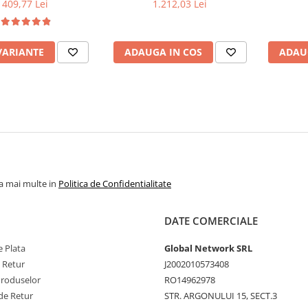
nat, insertii lemn
metalic, 120x76 cm, 4
MDF, 
409,77 Lei
1.212,03 Lei
6 persoane, colturi
persoane, alb/negru
142x102x
ite, 120x74x75 cm,
tejar sonoma
VARIANTE
ADAUGA IN COS
ADAU
la mai multe in
Politica de Confidentialitate
DATE COMERCIALE
 Plata
Global Network SRL
e Retur
J2002010573408
Produselor
RO14962978
de Retur
STR. ARGONULUI 15, SECT.3