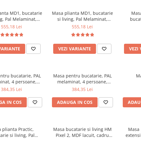
anta MD1, bucatarie
Masa plianta MD1, bucatarie
Masa
ing, Pal Melaminat,
si living, Pal Melaminat,
bucat
otunjite, 6 persoane,
colturi rotunjite, 6 persoane,
Melami
555,18 Lei
555,18 Lei
80x75 cm, cires
160x80x75 cm, wenge
masiv, 
rotunjite
VARIANTE
VEZI VARIANTE
VEZI
ntru bucatarie, PAL
Masa pentru bucatarie, PAL
Ma
inat, 4 persoane,
melaminat, 4 persoane,
60x73 cm, cires
100x60x73 cm, wenge
384,35 Lei
384,35 Lei
A IN COS
ADAUGA IN COS
ADAU
plianta Practic,
Masa bucatarie si living HM
Masa b
rie si living, Pal
Pixel 2, MDF lacuit, cadru
extensi