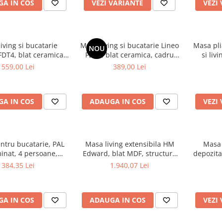
A IN COS
VEZI VARIANTE
VEZI
iving si bucatarie
Masa living si bucatarie Lineo
Masa pli
NOU
FDT4, blat ceramica,
FDT1, blat ceramica, cadru
si liv
etalic, 6 persoane,
metalic, 6 persoane,
colturi 
559,00 Lei
389,00 Lei
x75 cm, alb/maro
140x80x75 cm, alb/maro
160
A IN COS
ADAUGA IN COS
VEZI
ntru bucatarie, PAL
Masa living extensibila HM
Masa 
inat, 4 persoane,
Edward, blat MDF, structura
depozitar
60x73 cm, stejar
metalica, ovala, 6 persoane,
si bucat
384,35 Lei
1.940,07 Lei
120-200x100x75 cm, alb/stejar
lemn 
persoane,
A IN COS
ADAUGA IN COS
VEZI