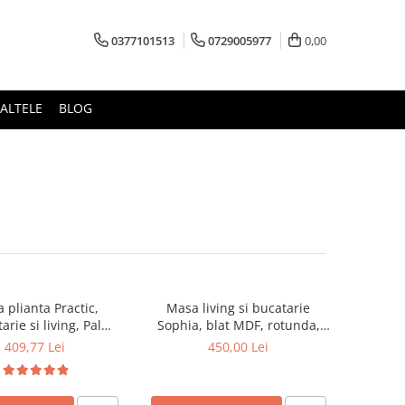
0377101513
0729005977
0,00
ALTELE
BLOG
 plianta Practic,
Masa living si bucatarie
arie si living, Pal
Sophia, blat MDF, rotunda,
nat, insertii lemn
structura lemn masiv, 4
409,77 Lei
450,00 Lei
6 persoane, colturi
persoane, 90x74 cm, alb
e, 120x74x75 cm, nuc