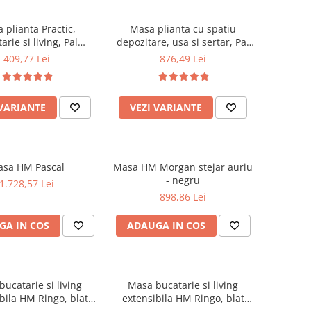
 plianta Practic,
Masa plianta cu spatiu
arie si living, Pal
depozitare, usa si sertar, Pal
nat, insertii lemn
Melaminat, structura lemn
409,77 Lei
876,49 Lei
6 persoane, colturi
masiv, cu role, 8 persoane,
, 120x74x75 cm, cires
160x96x80 cm, cires
 VARIANTE
VEZI VARIANTE
sa HM Pascal
Masa HM Morgan stejar auriu
- negru
1.728,57 Lei
898,86 Lei
GA IN COS
ADAUGA IN COS
ucatarie si living
Masa bucatarie si living
bila HM Ringo, blat
extensibila HM Ringo, blat