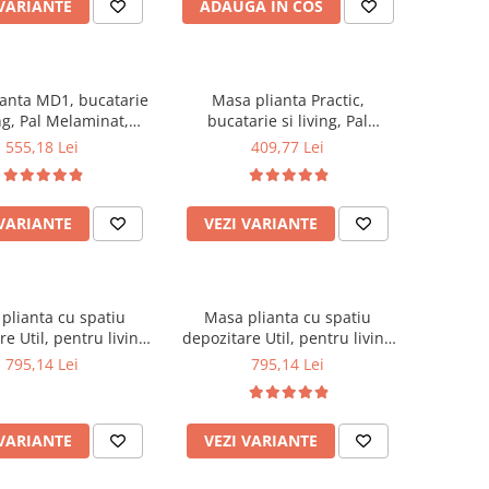
 VARIANTE
ADAUGA IN COS
anta MD1, bucatarie
Masa plianta Practic,
ing, Pal Melaminat,
bucatarie si living, Pal
rotunjite, 6 persoane,
Melaminat, insertii lemn
555,18 Lei
409,77 Lei
x80x75 cm, fag
masiv, 6 persoane, colturi
rotunjite, 120x74x75 cm,
stejar sonoma
 VARIANTE
VEZI VARIANTE
plianta cu spatiu
Masa plianta cu spatiu
e Util, pentru living
depozitare Util, pentru living
arie, PAL, structura
si bucatarie, PAL, structura
795,14 Lei
795,14 Lei
masiv, cu role, 6
lemn masiv, cu role, 6
 160x96x80 cm, cires
persoane, 160x96x80 cm,
wenge
 VARIANTE
VEZI VARIANTE