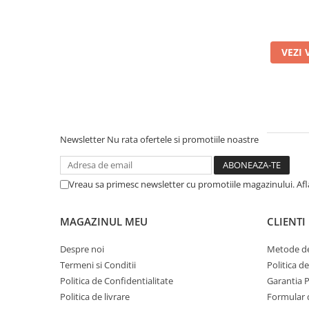
Melami
masiv, 
Mese gradinita
rotunj
Scaune gradinita
s
VEZI 
Set mese si scaune gradinita
Mobilier copii
Mobila camera copii
Scaune birou pentru copii
Saltele patuturi copii
Newsletter
Nu rata ofertele si promotiile noastre
Paturi copii
Masa si scaune gradinita
Seturi comode living si dormitor
Vreau sa primesc newsletter cu promotiile magazinului. Af
MAGAZINUL MEU
CLIENTI
Despre noi
Metode de
Termeni si Conditii
Politica d
Politica de Confidentialitate
Garantia 
Politica de livrare
Formular 