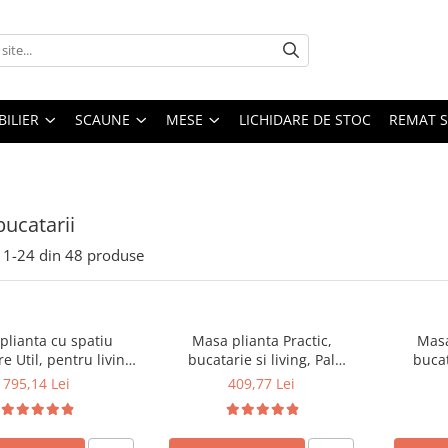
ILIER
SCAUNE
MESE
LICHIDARE DE STOC
REMAT S
ucatarii
1-
24
din
48
produse
plianta cu spatiu
Masa plianta Practic,
Masa
e Util, pentru living
bucatarie si living, Pal
bucat
arie, PAL, structura
Melaminat, insertii lemn
Melami
795,14 Lei
409,77 Lei
masiv, cu role, 6
masiv, 6 persoane, colturi
masiv, 
, 160x96x80 cm, fag
rotunjite, 120x74x75 cm,
rotunjit
wenge