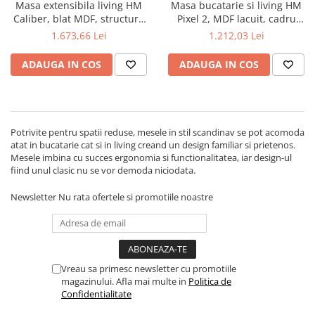
Scaune pliante
Saltele Pocket
Masa extensibila living HM
Masa bucatarie si living HM
Noptiere
Caliber, blat MDF, structura
Pixel 2, MDF lacuit, cadru
Scaune birou
Saltele cu arcuri impachetate
Paturi
metalica, 160-200x90x76 cm,
metalic, 120x76 cm, 4
1.673,66 Lei
1.212,03 Lei
individual
Scaune profesionale
Seturi de pat si saltea
Stejar San Remo
persoane, alb/negru
Saltele Memory Pocket
Masute de toaleta
ADAUGA IN COS
ADAUGA IN COS
Scaune Lemn
Saltele Memory Foam
Mobilier living
Scaune birou copii
Saltele Memory Pocket
Scaune pentru living
Scaune resigilate
Saltele cu plasa arcuri
Seturi comode living si vitrine
Scaune gradinita
Potrivite pentru spatii reduse, mesele in stil scandinav se pot acomoda
Saltele cu spuma
Mobila living
atat in bucatarie cat si in living creand un design familiar si prietenos.
Saltele cu spuma
Scaune conferinta
Mesele imbina cu succes ergonomia si functionalitatea, iar design-ul
Comode living
fiind unul clasic nu se vor demoda niciodata.
Saltele cu spuma poliuretanica
Scaune terasa si outdoor
Set mese plus scaune
Saltele Latex
Mobilier birou
Newsletter
Nu rata ofertele si promotiile noastre
Saltele Memory
Scaune ergonomice
Saltele 140x200
Etajere Birou
Saltele 160x200
Dulap birou
Vreau sa primesc newsletter cu promotiile
Birouri
Saltele 180x200
magazinului. Afla mai multe in
Politica de
Scaune pentru birou
Confidentialitate
Top saltele
Scaune pentru vizitatori