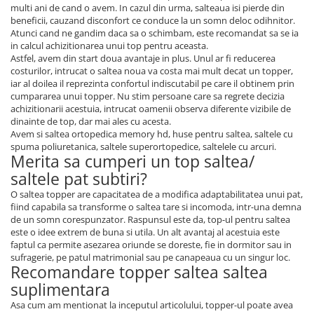
multi ani de cand o avem. In cazul din urma, salteaua isi pierde din
beneficii, cauzand disconfort ce conduce la un somn deloc odihnitor.
Atunci cand ne gandim daca sa o schimbam, este recomandat sa se ia
in calcul achizitionarea unui top pentru aceasta.
Astfel, avem din start doua avantaje in plus. Unul ar fi reducerea
costurilor, intrucat o saltea noua va costa mai mult decat un topper,
iar al doilea il reprezinta confortul indiscutabil pe care il obtinem prin
cumpararea unui topper. Nu stim persoane care sa regrete decizia
achizitionarii acestuia, intrucat oamenii observa diferente vizibile de
dinainte de top, dar mai ales cu acesta.
Avem si saltea ortopedica memory hd, huse pentru saltea, saltele cu
spuma poliuretanica, saltele superortopedice, saltelele cu arcuri.
Merita sa cumperi un top saltea/
saltele pat subtiri?
O saltea topper are capacitatea de a modifica adaptabilitatea unui pat,
fiind capabila sa transforme o saltea tare si incomoda, intr-una demna
de un somn corespunzator. Raspunsul este da, top-ul pentru saltea
este o idee extrem de buna si utila. Un alt avantaj al acestuia este
faptul ca permite asezarea oriunde se doreste, fie in dormitor sau in
sufragerie, pe patul matrimonial sau pe canapeaua cu un singur loc.
Recomandare topper saltea saltea
suplimentara
Asa cum am mentionat la inceputul articolului, topper-ul poate avea