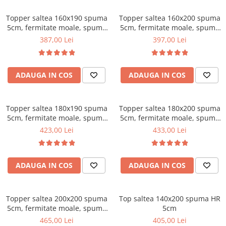
Mese gradinita
Topper saltea 160x190 spuma
Topper saltea 160x200 spuma
Scaune gradinita
5cm, fermitate moale, spuma
5cm, fermitate moale, spuma
poliuretanica, husa fixa
poliuretanica, husa fixa
Set mese si scaune gradinita
387,00 Lei
397,00 Lei
matlasata, microfibra, Saltsib
matlasata, microfibra, Saltsib
Mobilier copii
Mobila camera copii
ADAUGA IN COS
ADAUGA IN COS
Scaune birou pentru copii
Saltele patuturi copii
Paturi copii
Topper saltea 180x190 spuma
Topper saltea 180x200 spuma
5cm, fermitate moale, spuma
5cm, fermitate moale, spuma
Masa si scaune gradinita
poliuretanica, husa fixa
poliuretanica, husa fixa
423,00 Lei
433,00 Lei
Seturi comode living si dormitor
matlasata, microfibra, Saltsib
matlasata, microfibra, Saltsib
ADAUGA IN COS
ADAUGA IN COS
Topper saltea 200x200 spuma
Top saltea 140x200 spuma HR
5cm, fermitate moale, spuma
5cm
poliuretanica, husa fixa
465,00 Lei
405,00 Lei