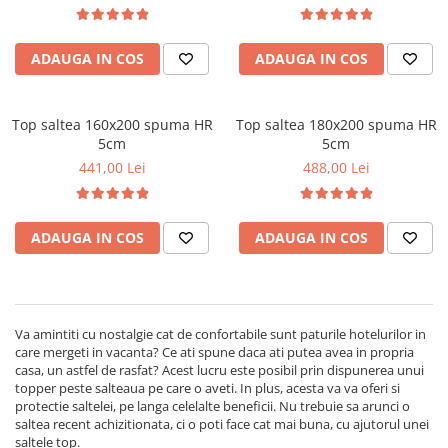
matlasata, microfibra, Saltsib
ADAUGA IN COS
ADAUGA IN COS
Top saltea 160x200 spuma HR
Top saltea 180x200 spuma HR
5cm
5cm
441,00 Lei
488,00 Lei
ADAUGA IN COS
ADAUGA IN COS
Va amintiti cu nostalgie cat de confortabile sunt paturile hotelurilor in
care mergeti in vacanta? Ce ati spune daca ati putea avea in propria
casa, un astfel de rasfat? Acest lucru este posibil prin dispunerea unui
topper peste salteaua pe care o aveti. In plus, acesta va va oferi si
protectie saltelei, pe langa celelalte beneficii. Nu trebuie sa arunci o
saltea recent achizitionata, ci o poti face cat mai buna, cu ajutorul unei
saltele top.