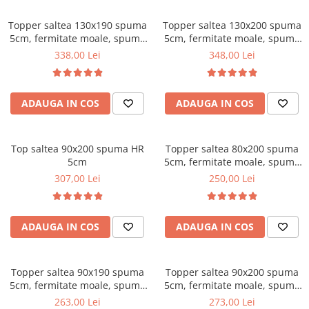
Scaune pliante
Saltele Pocket
Noptiere
Scaune birou
Topper saltea 130x190 spuma
Saltele cu arcuri impachetate
Topper saltea 130x200 spuma
Paturi
5cm, fermitate moale, spuma
5cm, fermitate moale, spuma
individual
Scaune profesionale
Seturi de pat si saltea
poliuretanica, husa fixa
poliuretanica, husa fixa
338,00 Lei
348,00 Lei
Saltele Memory Pocket
Masute de toaleta
matlasata, microfibra, Saltsib
Scaune Lemn
matlasata, microfibra, Saltsib
Saltele Memory Foam
Mobilier living
Scaune birou copii
Saltele Memory Pocket
Scaune pentru living
ADAUGA IN COS
ADAUGA IN COS
Scaune resigilate
Saltele cu plasa arcuri
Seturi comode living si vitrine
Scaune gradinita
Saltele cu spuma
Mobila living
Top saltea 90x200 spuma HR
Topper saltea 80x200 spuma
Saltele cu spuma
Scaune conferinta
Comode living
5cm
5cm, fermitate moale, spuma
Saltele cu spuma poliuretanica
Scaune terasa si outdoor
Set mese plus scaune
poliuretanica, husa fixa
307,00 Lei
250,00 Lei
matlasata, microfibra, Saltsib
Saltele Latex
Mobilier birou
Saltele Memory
Scaune ergonomice
Saltele 140x200
ADAUGA IN COS
ADAUGA IN COS
Etajere Birou
Saltele 160x200
Dulap birou
Birouri
Saltele 180x200
Topper saltea 90x190 spuma
Topper saltea 90x200 spuma
Scaune pentru birou
5cm, fermitate moale, spuma
5cm, fermitate moale, spuma
Top saltele
poliuretanica, husa fixa
poliuretanica, husa fixa
263,00 Lei
273,00 Lei
Scaune pentru vizitatori