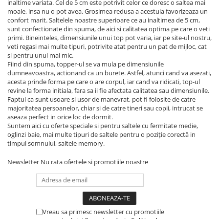
inaltime variata. Cel de 5 cm este potrivit celor ce doresc o saltea mai
moale, insa nu o pot avea. Grosimea redusa a acestuia favorizeaza un
confort marit. Saltelele noastre superioare ce au inaltimea de 5 cm,
sunt confectionate din spuma, de aici si calitatea optima pe care o veti
primi. Bineinteles, dimensiunile unui top pot varia, iar pe site-ul nostru,
veti regasi mai multe tipuri, potrivite atat pentru un pat de mijloc, cat
si pentru unul mai mic.
Fiind din spuma, topper-ul se va mula pe dimensiunile
dumneavoastra, actionand ca un burete. Astfel, atunci cand va asezati,
acesta prinde forma pe care o are corpul, iar cand va ridicati, top-ul
revine la forma initiala, fara sa ii fie afectata calitatea sau dimensiunile.
Faptul ca sunt usoare si usor de manevrat, pot fi folosite de catre
majoritatea persoanelor, chiar si de catre tineri sau copii, intrucat se
aseaza perfect in orice loc de dormit.
Suntem aici cu oferte speciale si pentru saltele cu fermitate medie,
oglinzi baie, mai multe tipuri de saltele pentru o poziție corectă in
timpul somnului, saltele memory.
Newsletter
Nu rata ofertele si promotiile noastre
Vreau sa primesc newsletter cu promotiile