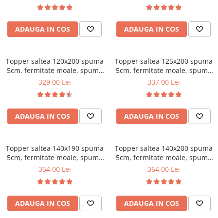
Top saltele 5 cm
matlasata, microfibra, Saltsib
matlasata, microfibra, Saltsib
Scaune manager
Top saltele 10 cm
Mobilier bucatarie
Top saltele memory 5 cm
ADAUGA IN COS
ADAUGA IN COS
Mese bucatarie
Top saltele MemoHR 6.5 cm
Scaune pentru bucatarie
Saltele ieftine
Topper saltea 120x200 spuma
Mobila bucatarie
Topper saltea 125x200 spuma
Saltele cu plasa de arcuri
5cm, fermitate moale, spuma
5cm, fermitate moale, spuma
Seturi mese si scaune bucatarie
Saltele cu spuma
poliuretanica, husa fixa
poliuretanica, husa fixa
329,00 Lei
337,00 Lei
Mobilier hol
matlasata, microfibra, Saltsib
matlasata, microfibra, Saltsib
Mobila hol
Suporturi si rafturi pantofi
ADAUGA IN COS
ADAUGA IN COS
Portmantouri
Pantofare
Topper saltea 140x190 spuma
Topper saltea 140x200 spuma
Seturi mobilier hol
5cm, fermitate moale, spuma
5cm, fermitate moale, spuma
Stender haine
poliuretanica, husa fixa
poliuretanica, husa fixa
354,00 Lei
364,00 Lei
matlasata, microfibra, Saltsib
matlasata, microfibra, Saltsib
Suport pentru umerase
Etajere
Cuiere
ADAUGA IN COS
ADAUGA IN COS
Mobilier gradinita