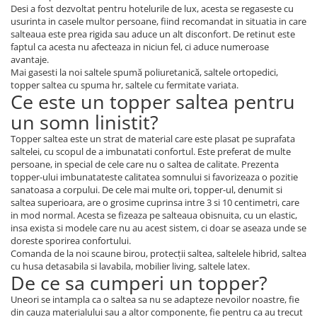
Desi a fost dezvoltat pentru hotelurile de lux, acesta se regaseste cu
usurinta in casele multor persoane, fiind recomandat in situatia in care
salteaua este prea rigida sau aduce un alt disconfort. De retinut este
faptul ca acesta nu afecteaza in niciun fel, ci aduce numeroase
avantaje.
Mai gasesti la noi saltele spumă poliuretanică, saltele ortopedici,
topper saltea cu spuma hr, saltele cu fermitate variata.
Ce este un topper saltea pentru
un somn linistit?
Topper saltea este un strat de material care este plasat pe suprafata
saltelei, cu scopul de a imbunatati confortul. Este preferat de multe
persoane, in special de cele care nu o saltea de calitate. Prezenta
topper-ului imbunatateste calitatea somnului si favorizeaza o pozitie
sanatoasa a corpului. De cele mai multe ori, topper-ul, denumit si
saltea superioara, are o grosime cuprinsa intre 3 si 10 centimetri, care
in mod normal. Acesta se fizeaza pe salteaua obisnuita, cu un elastic,
insa exista si modele care nu au acest sistem, ci doar se aseaza unde se
doreste sporirea confortului.
Comanda de la noi scaune birou, protecții saltea, saltelele hibrid, saltea
cu husa detasabila si lavabila, mobilier living, saltele latex.
De ce sa cumperi un topper?
Uneori se intampla ca o saltea sa nu se adapteze nevoilor noastre, fie
din cauza materialului sau a altor componente, fie pentru ca au trecut