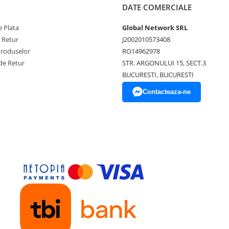
DATE COMERCIALE
 Plata
Global Network SRL
e Retur
J2002010573408
Produselor
RO14962978
de Retur
STR. ARGONULUI 15, SECT.3
BUCURESTI, BUCURESTI
Contacteaza-ne