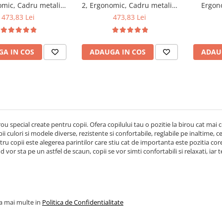
omic, Cadru metalic,
2, Ergonomic, Cadru metalic,
Ergono
 cu piele ecologica,
Tapitat cu piele ecologica,
metalic,
473,83 Lei
473,83 Lei
sm de balans, Cu
Mecanism de balans, Cu
Roti p
e, 90 Kg, Negru
brate, 90 Kg, Roz
A IN COS
ADAUGA IN COS
ADAU
ou special create pentru copii. Ofera copilului tau o pozitie la birou cat mai
ii culori si modele diverse, rezistente si confortabile, reglabile pe inaltime, 
ru copii este alegerea parintilor care stiu cat de importanta este pozitia co
 vor sta pe un astfel de scaun, copii se vor simti confortabili si relaxati, iar 
la mai multe in
Politica de Confidentialitate