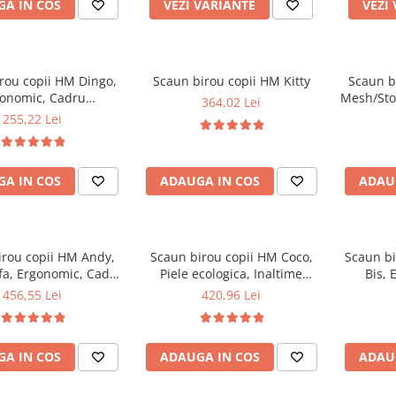
A IN COS
VEZI VARIANTE
VEZI
rou copii HM Dingo,
Scaun birou copii HM Kitty
Scaun b
onomic, Cadru
Mesh/Sto
364,02 Lei
lena, Mesh, Inaltime
metalic,
255,22 Lei
ila, 80 kg, 98x41x56
Mecanism
cm, Roz
A IN COS
ADAUGA IN COS
ADAU
irou copii HM Andy,
Scaun birou copii HM Coco,
Scaun bi
fa, Ergonomic, Cadru
Piele ecologica, Inaltime
Bis, 
Inaltime ajustabila,
reglabila, Cadru Cromat, 80
Polipropi
456,55 Lei
420,96 Lei
 balansare, 102 Kg,
kg, Alb
ajus
Verde
A IN COS
ADAUGA IN COS
ADAU