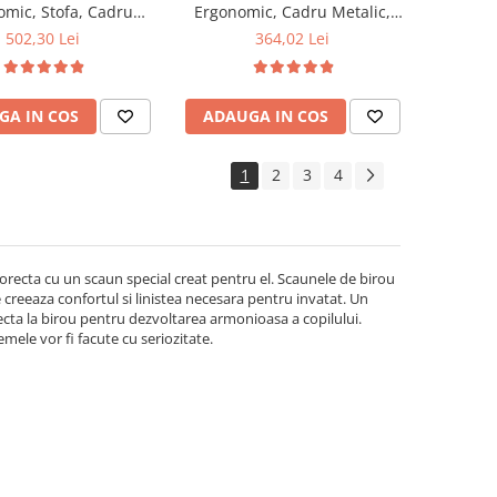
mic, Stofa, Cadru
Ergonomic, Cadru Metalic,
 Inaltime ajustabila,
Stofa/Piele ecologica, Inaltime
502,30 Lei
364,02 Lei
ivotante, 80 kg, Gri
ajustabila, 100 Kg, Alb/Negru
deschis
GA IN COS
ADAUGA IN COS
1
2
3
4
 corecta cu un scaun special creat pentru el. Scaunele de birou
ce creeaza confortul si linistea necesara pentru invatat. Un
recta la birou pentru dezvoltarea armonioasa a copilului.
temele vor fi facute cu seriozitate.