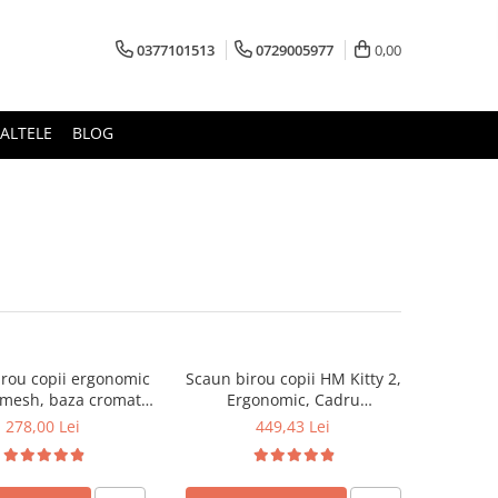
0377101513
0729005977
0,00
ALTELE
BLOG
rou copii ergonomic
Scaun birou copii HM Kitty 2,
 mesh, baza cromata,
Ergonomic, Cadru
me reglabila, 80 kg
Polipropilena, Piele ecologica,
278,00 Lei
449,43 Lei
Inaltime ajustabila, 80 kg,
95x55x35 cm, Alb