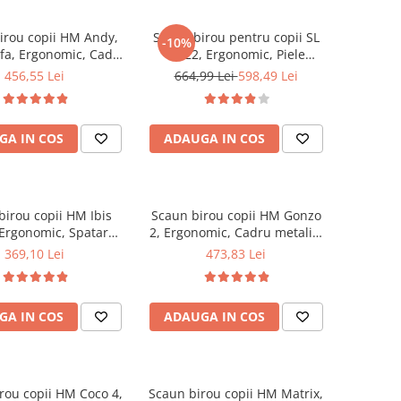
irou copii HM Andy,
Scaun birou pentru copii SL
-10%
fa, Ergonomic, Cadru
Q022, Ergonomic, Piele
Inaltime ajustabila,
ecologica, Inaltime ajustabila,
456,55 Lei
664,99 Lei
598,49 Lei
m balansare, Rotire
Roti pivotante, 90 Kg, roz
, 102 Kg, Albastru
GA IN COS
ADAUGA IN COS
birou copii HM Ibis
Scaun birou copii HM Gonzo
 Ergonomic, Spatar
2, Ergonomic, Cadru metalic,
Cadru Cromat, Stofa,
Tapitat cu piele ecologica,
369,10 Lei
473,83 Lei
 ajustabila, 100 Kg,
Ajustabil pe inaltime, Cu
Multicolor
brate, 90 Kg, Alb
GA IN COS
ADAUGA IN COS
rou copii HM Coco 4,
Scaun birou copii HM Matrix,