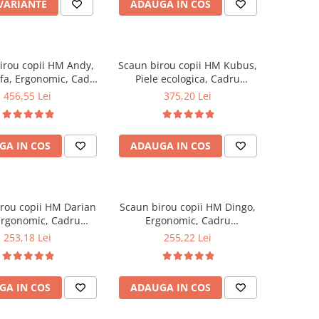
 VARIANTE
ADAUGA IN COS
irou copii HM Andy,
Scaun birou copii HM Kubus,
fa, Ergonomic, Cadru
Piele ecologica, Cadru
 Inaltime ajustabila,
Polipropilena, Roti cauciucate,
456,55 Lei
375,20 Lei
 de balans, 102 Kg,
Inaltime ajustabila, 80 Kg,
Roz
Galben
GA IN COS
ADAUGA IN COS
rou copii HM Darian
Scaun birou copii HM Dingo,
Ergonomic, Cadru
Ergonomic, Cadru
lena, Stofa, Inaltime
Polipropilena, Mesh, Inaltime
253,18 Lei
255,22 Lei
tabila, 80 Kg, Gri
ajustabila, 80 kg, 98x41x56
cm, Violet
GA IN COS
ADAUGA IN COS