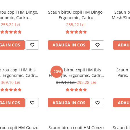
rou copii HM Dingo,
Scaun birou copii HM Dingo,
Scaun b
onomic, Cadru
Ergonomic, Cadru
Mesh/Sto
lena, Mesh, Inaltime
Polipropilena, Mesh, Inaltime
Cromat, 
255,22 Lei
255,22 Lei
ila, 80 kg, 98x41x56
ajustabila, 80 kg, 98x41x56
Mecanis
cm, Verde
cm, Gri
360 ˚
A IN COS
ADAUGA IN COS
ADAU
irou copii HM Ibis
Scaun birou copii HM Ibis
Scaun 
-20%
y, Ergonomic, Cadru
Freestyle, Ergonomic, Cadru
Paris,
tofa/Piele ecologica,
Metal, Stofa, Inaltime
curbat, 
369,10 Lei
369,10 Lei
295,28 Lei
 ajustabila, 100 Kg,
ajustabila, Manere
Inaltime
Multicolor
polipropilena, 100 Kg,
Multicolor
A IN COS
ADAUGA IN COS
ADAU
rou copii HM Gonzo
Scaun birou copii HM Gonzo
Scaun bi