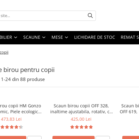
ILIER
SCAUNE
MESE
LICHIDARE DE STOC
REMAT S
copii
 birou pentru copii
1-
24
din
88
produse
rou copii HM Gonzo
Scaun birou copii OFF 328,
Scaun bi
mic, Piele ecologica,
inaltime ajustabila, rotativ, cu
OFF 619,
ajustabila, Mecanism
brate, piele ecologica, 65 kg
inalti
473,83 Lei
425,00 Lei
sare, 90 Kg, Mov