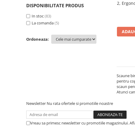
2, Ergon
DISPONIBILITATE PRODUS
Mese gradinita
Tapitat
Mecani
Scaune gradinita
In stoc
(83)
brat
La comanda
(5)
Set mese si scaune gradinita
Mobilier copii
ADAUG
Ordoneaza:
Mobila camera copii
Scaune birou pentru copii
Saltele patuturi copii
Paturi copii
Masa si scaune gradinita
Scaune bir
Seturi comode living si dormitor
pentru cop
scaun pent
Atunci cand
Newsletter
Nu rata ofertele si promotiile noastre
Vreau sa primesc newsletter cu promotiile magazinului. Af