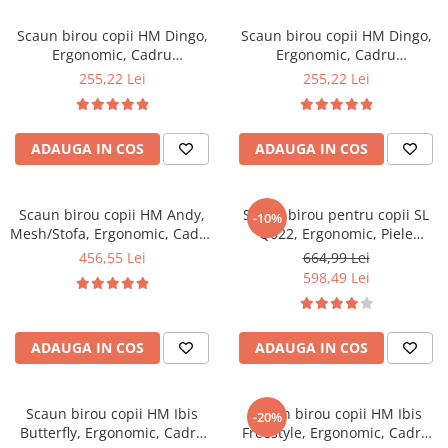
Mese gradinita
Scaun birou copii HM Dingo,
Scaun birou copii HM Dingo,
Scaune gradinita
Ergonomic, Cadru
Ergonomic, Cadru
Polipropilena, Mesh, Inaltime
Polipropilena, Mesh, Inaltime
Set mese si scaune gradinita
255,22 Lei
255,22 Lei
ajustabila, 80 kg, 98x41x56
ajustabila, 80 kg, 98x41x56
Mobilier copii
cm, Verde
cm, Gri
Mobila camera copii
ADAUGA IN COS
ADAUGA IN COS
Scaune birou pentru copii
Saltele patuturi copii
Paturi copii
Scaun birou copii HM Andy,
Scaun birou pentru copii SL
-10%
Mesh/Stofa, Ergonomic, Cadru
Q022, Ergonomic, Piele
Masa si scaune gradinita
Cromat, Inaltime ajustabila,
ecologica, Inaltime ajustabila,
456,55 Lei
664,99 Lei
Seturi comode living si dormitor
Mecanism balansare, Rotire
Roti pivotante, 90 Kg, roz
598,49 Lei
360 ˚, 102 Kg, Albastru
ADAUGA IN COS
ADAUGA IN COS
Scaun birou copii HM Ibis
Scaun birou copii HM Ibis
-20%
Butterfly, Ergonomic, Cadru
Freestyle, Ergonomic, Cadru