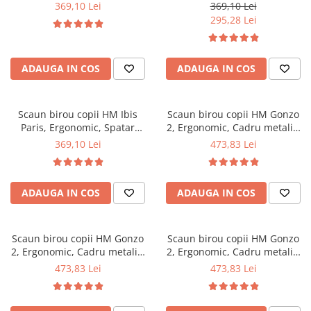
Metal, Stofa/Piele ecologica,
Metal, Stofa, Inaltime
369,10 Lei
369,10 Lei
Inaltime ajustabila, 100 Kg,
ajustabila, Manere
295,28 Lei
Multicolor
polipropilena, 100 Kg,
Multicolor
ADAUGA IN COS
ADAUGA IN COS
Scaun birou copii HM Ibis
Scaun birou copii HM Gonzo
Paris, Ergonomic, Spatar
2, Ergonomic, Cadru metalic,
curbat, Cadru Cromat, Stofa,
Tapitat cu piele ecologica,
369,10 Lei
473,83 Lei
Inaltime ajustabila, 100 Kg,
Ajustabil pe inaltime, Cu
Multicolor
brate, 90 Kg, Alb
ADAUGA IN COS
ADAUGA IN COS
Scaun birou copii HM Gonzo
Scaun birou copii HM Gonzo
2, Ergonomic, Cadru metalic,
2, Ergonomic, Cadru metalic,
Tapitat cu piele ecologica,
Tapitat cu piele ecologica,
473,83 Lei
473,83 Lei
Mecanism de balans, Cu
Mecanism de balans, Cu
brate, 90 Kg, Negru
brate, 90 Kg, Roz