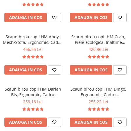
Top saltele 5 cm
Mecanism de balans, 102 Kg,
Inaltime ajustabila, 80 Kg,
Scaune manager
Roz
Galben
Top saltele 10 cm
Mobilier bucatarie
Top saltele memory 5 cm
ADAUGA IN COS
ADAUGA IN COS
Mese bucatarie
Top saltele MemoHR 6.5 cm
Scaune pentru bucatarie
Saltele ieftine
Mobila bucatarie
Scaun birou copii HM Andy,
Scaun birou copii HM Coco,
Saltele cu plasa de arcuri
Mesh/Stofa, Ergonomic, Cadru
Piele ecologica, Inaltime
Seturi mese si scaune bucatarie
Saltele cu spuma
Cromat, Inaltime ajustabila,
reglabila, Cadru Cromat, 80
456,55 Lei
420,96 Lei
Mobilier hol
Mecanism balansare, 102 Kg,
kg, Alb
Verde
Mobila hol
Suporturi si rafturi pantofi
ADAUGA IN COS
ADAUGA IN COS
Portmantouri
Pantofare
Scaun birou copii HM Darian
Scaun birou copii HM Dingo,
Seturi mobilier hol
Bis, Ergonomic, Cadru
Ergonomic, Cadru
Stender haine
Polipropilena, Stofa, Inaltime
Polipropilena, Mesh, Inaltime
253,18 Lei
255,22 Lei
ajustabila, 80 Kg, Gri
ajustabila, 80 kg, 98x41x56
Suport pentru umerase
cm, Violet
Etajere
Cuiere
ADAUGA IN COS
ADAUGA IN COS
Mobilier gradinita