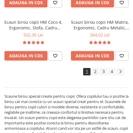
ADAUGA IN COS
ADAUGA IN COS
Scaun birou copii HM Coco 4,
Scaun birou copii HM Matrix,
Ergonomic, Stofa, Cadru
Ergonomic, Cadru Metalic,
metalic, Inaltime ajustabila,
Stofa/Piele ecologica, Inaltime
502,30 Lei
364,02 Lei
Roti pivotante, 80 kg, Gri
ajustabila, 100 Kg, Alb/Negru
deschis
ADAUGA IN COS
ADAUGA IN COS
1
2
3
4
Scaune birou special create pentru copii. Ofera copilului tau o pozitie la
birou cat mai corecta cu un scaun special creat pentru el. Scaunele de
birou pentru copii culori si modele diverse, rezistente si confortabile,
reglabile pe inaltime, ce creeaza confortul si linistea necesara pentru
invatat. Un scaun pentru copii este alegerea parintilor care stiu cat de
importanta este pozitia corecta la birou pentru dezvoltarea
armonioasa a copilului. Atunci cand vor sta pe un astfel de scaun, copii