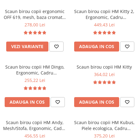
Scaune pliante
Saltele Pocket
Noptiere
Scaune birou
Saltele cu arcuri impachetate
Scaun birou copii ergonomic
Scaun birou copii HM Kitty 2,
Paturi
OFF 619, mesh, baza cromata,
Ergonomic, Cadru
individual
Scaune profesionale
Seturi de pat si saltea
inaltime reglabila, 80 kg
Polipropilena, Piele ecologica,
278,00 Lei
449,43 Lei
Saltele Memory Pocket
Masute de toaleta
Scaune Lemn
Inaltime ajustabila, 80 kg,
Saltele Memory Foam
95x55x35 cm, Alb
Mobilier living
Scaune birou copii
Saltele Memory Pocket
Scaune pentru living
VEZI VARIANTE
ADAUGA IN COS
Scaune resigilate
Saltele cu plasa arcuri
Seturi comode living si vitrine
Scaune gradinita
Saltele cu spuma
Mobila living
Scaun birou copii HM Dingo,
Scaun birou copii HM Kitty
Saltele cu spuma
Scaune conferinta
Comode living
Ergonomic, Cadru
364,02 Lei
Saltele cu spuma poliuretanica
Scaune terasa si outdoor
Set mese plus scaune
Polipropilena, Mesh, Inaltime
255,22 Lei
ajustabila, 80 kg, 98x41x56
Saltele Latex
Mobilier birou
cm, Roz
Saltele Memory
Scaune ergonomice
Saltele 140x200
ADAUGA IN COS
ADAUGA IN COS
Etajere Birou
Saltele 160x200
Dulap birou
Birouri
Saltele 180x200
Scaun birou copii HM Andy,
Scaun birou copii HM Kubus,
Scaune pentru birou
Mesh/Stofa, Ergonomic, Cadru
Piele ecologica, Cadru
Top saltele
metalic, Inaltime ajustabila,
Polipropilena, Roti cauciucate,
456,55 Lei
375,20 Lei
Scaune pentru vizitatori