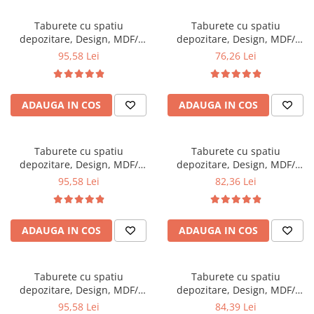
Scaune pliante
Saltele Pocket
Noptiere
Scaune birou
Saltele cu arcuri impachetate
Taburete cu spatiu
Taburete cu spatiu
Paturi
depozitare, Design, MDF/
depozitare, Design, MDF/
individual
Scaune profesionale
Seturi de pat si saltea
Piele ecologica, 100 kg, 38 x
Piele ecologica, 100 kg, 38 x
95,58 Lei
76,26 Lei
Saltele Memory Pocket
Masute de toaleta
Scaune Lemn
38, Cats
38, Kitty
Saltele Memory Foam
Mobilier living
Scaune birou copii
Saltele Memory Pocket
Scaune pentru living
ADAUGA IN COS
ADAUGA IN COS
Scaune resigilate
Saltele cu plasa arcuri
Seturi comode living si vitrine
Scaune gradinita
Saltele cu spuma
Mobila living
Taburete cu spatiu
Taburete cu spatiu
Saltele cu spuma
Scaune conferinta
Comode living
depozitare, Design, MDF/
depozitare, Design, MDF/
Saltele cu spuma poliuretanica
Scaune terasa si outdoor
Set mese plus scaune
Piele ecologica, 100 kg, 38 x
Piele ecologica, 100 kg, 38 x
95,58 Lei
82,36 Lei
38, Lavanda New
38, Truck
Saltele Latex
Mobilier birou
Saltele Memory
Scaune ergonomice
Saltele 140x200
ADAUGA IN COS
ADAUGA IN COS
Etajere Birou
Saltele 160x200
Dulap birou
Birouri
Saltele 180x200
Taburete cu spatiu
Taburete cu spatiu
Scaune pentru birou
depozitare, Design, MDF/
depozitare, Design, MDF/
Top saltele
Piele ecologica, 100 kg, 38 x 38
Piele ecologica, 100 kg, 38 x
95,58 Lei
84,39 Lei
Scaune pentru vizitatori