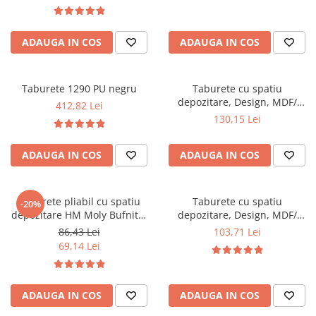
Top saltele 5 cm
Owls
38, Martisor
Scaune manager
Top saltele 10 cm
Mobilier bucatarie
Top saltele memory 5 cm
ADAUGA IN COS
ADAUGA IN COS
Mese bucatarie
Top saltele MemoHR 6.5 cm
Scaune pentru bucatarie
Saltele ieftine
Mobila bucatarie
Taburete 1290 PU negru
Taburete cu spatiu
Saltele cu plasa de arcuri
depozitare, Design, MDF/
412,82 Lei
Seturi mese si scaune bucatarie
Saltele cu spuma
Piele ecologica, 100 kg, 38 x
130,15 Lei
Mobilier hol
38, Owls New
Mobila hol
ADAUGA IN COS
ADAUGA IN COS
Suporturi si rafturi pantofi
Portmantouri
Taburete pliabil cu spatiu
Taburete cu spatiu
Pantofare
-20%
depozitare HM Moly Bufnita,
depozitare, Design, MDF/
Seturi mobilier hol
piele ecologica, patrat, 80 kg
Piele ecologica, 100 kg, 38 x
86,43 Lei
103,71 Lei
Stender haine
38, Lavanda multicolor
69,14 Lei
Suport pentru umerase
Etajere
Cuiere
ADAUGA IN COS
ADAUGA IN COS
Mobilier gradinita