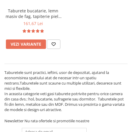
Mese gradinita
Taburete bucatarie, lemn
Scaune gradinita
masiv de fag, tapiterie piele
ecologica, cires
Set mese si scaune gradinita
161,67 Lei
Mobilier copii
Mobila camera copii
VEZI VARIANTE
Scaune birou pentru copii
Saltele patuturi copii
Paturi copii
Masa si scaune gradinita
Taburetele sunt practici, ieftini, usor de depozitat, ajutand la
Seturi comode living si dormitor
economisirea spatiului atat de necesar intr-un spatiu
restrans.Taburetele sunt scaune cu multiple utilizari, deoarece sunt
mici si flexibile.
In aceasta categorie veti gasi taburete potrivite pentru orice camera
din casa dvs.: hol, bucatarie, sufragerie sau dormitor. Taburetele pot
fii din lemn, metalice sau din MDF. Drimus va prezinta o gama variata
de modele si design-uri atractive.
Newsletter
Nu rata ofertele si promotiile noastre