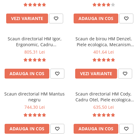
Inaltime ajustabila, 120 kg,
balansare, 150 kg, 111x60x51
125x68x54 cm, Negru
cm, Negru
VEZI VARIANTE
ADAUGA IN COS
Scaun directorial HM Igor,
Scaun de birou HM Denzel,
Ergonomic, Cadru
Piele ecologica, Mecanism
Polipropilena, Tapiterie Mesh,
balansare, Inaltime ajustabila,
805,31 Lei
401,64 Lei
Inaltime ajustabila, 100 kg,
102 kg, 110x58x45 cm, Negru
114x66x63 cm, Alb/Gri
ADAUGA IN COS
VEZI VARIANTE
Scaun directorial HM Mantus
Scaun directorial HM Cody,
negru
Cadru Otel, Piele ecologica,
Inaltime ajustabila, Mecanism
744,30 Lei
635,50 Lei
balansare, 130 kg,
119x64x65cm, Maro
ADAUGA IN COS
ADAUGA IN COS