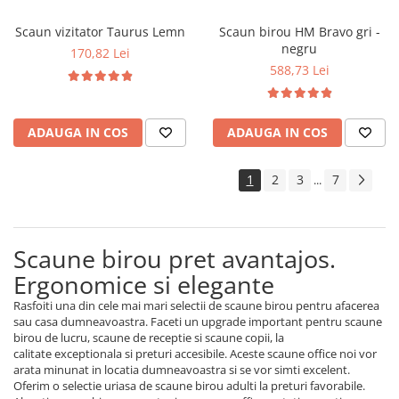
Scaun vizitator Taurus Lemn
Scaun birou HM Bravo gri -
negru
170,82 Lei
588,73 Lei
ADAUGA IN COS
ADAUGA IN COS
1
2
3
7
...
Scaune birou pret avantajos.
Ergonomice si elegante
Rasfoiti una din cele mai mari selectii de scaune birou pentru afacerea
sau casa dumneavoastra. Faceti un upgrade important pentru scaune
birou de lucru, scaune de receptie si scaune copii, la
calitate exceptionala si preturi accesibile. Aceste scaune office noi vor
arata minunat in locatia dumneavoastra si se vor simti excelent.
Oferim o selectie uriasa de scaune birou adulti la preturi favorabile.