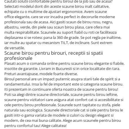
Cautati solutii confortabile pentru biroul de la job sau de acasa?
Selectati modelul dorit din aceste scaune birou inalt calitative,
echipate cu o multime de ajustari ergonomice. Avem scaune
office elegante, care se vor incadra perfect in decorurile moderne
profesionala sau de acasa. Aici gasiti scaun de birou rosu, negru,
albastru, verde, din piele sau scaun birou plasa, care ofera mai
multa respirabilitate. Scaunele au suport fiabil cu roti ce faciliteaza
deplasarea si se rotesc pana la 360 de grade. Se pot regla pe inaltime,
iar multe au spatar cu mecanism TILT, de inclinare. Sunt extrem
de versatile.
Scaune birou pentru birouri, receptii si spatii
profesionale
Plasati acum o comanda online pentru scaune birou elegante si fiabile,
insotite de garantie. Livram in Bucuresti si in orice localitate din tara.
Preturi avantajoase, modele foarte diverse.
Biroul personal are un impact puternic asupra starii tale de spirit si a
randamentului. Insa la fel de important este si categoria scaune birou.
Iti prezentam in continuare oferta noastra de scaune pentru birou!
Poti sa alegi dintre scaune directoriale, scaune pentru birou ieftine,
scaune pentru vizitatori care asigura atat confort cat si accesibilitate si
cele pentru birou profesionale. Scaunele sunt tapitate cu stofa, piele
naturala sau ecologica. Scaunele directoriale cat si cele pentru birou le
gasiti intr-o gama variata de modele si culori cu design elegant si
modern, de cea mai buna calitate. Alege acum scaunele pentru birou
pentru confortul tau! Alege calitatea!