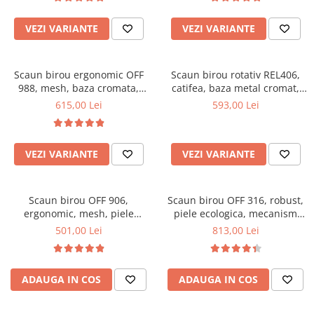
Top saltele 5 cm
Scaune manager
Top saltele 10 cm
VEZI VARIANTE
VEZI VARIANTE
Mobilier bucatarie
Top saltele memory 5 cm
Mese bucatarie
Top saltele MemoHR 6.5 cm
Scaune pentru bucatarie
Saltele ieftine
Scaun birou ergonomic OFF
Scaun birou rotativ REL406,
Mobila bucatarie
988, mesh, baza cromata,
catifea, baza metal cromat,
Saltele cu plasa de arcuri
suport lombar, inaltime
inaltime reglabila, 100 kg
615,00 Lei
593,00 Lei
Seturi mese si scaune bucatarie
Saltele cu spuma
reglabila, mecanism balans,
Mobilier hol
110 kg
Mobila hol
VEZI VARIANTE
VEZI VARIANTE
Suporturi si rafturi pantofi
Portmantouri
Scaun birou OFF 906,
Scaun birou OFF 316, robust,
Pantofare
ergonomic, mesh, piele
piele ecologica, mecanism
Seturi mobilier hol
ecologica, cadru cromat,
multiblock, suport lombar,
501,00 Lei
813,00 Lei
Stender haine
mecanism de balans, 110 kg,
baza cromata, 150 kg, negru
negru
Suport pentru umerase
Etajere
ADAUGA IN COS
ADAUGA IN COS
Cuiere
Mobilier gradinita