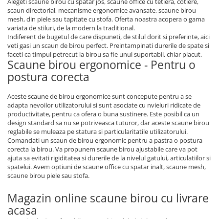
Alegeti scaune birou cu spatar jos, scaune office cu tetiera, cotiere,
scaun directorial, mecanisme ergonomice avansate, scaune birou
mesh, din piele sau tapitate cu stofa. Oferta noastra acopera o gama
variata de stiluri, de la modern la traditional.
Indiferent de bugetul de care dispuneti, de stilul dorit si preferinte, aici
veti gasi un scaun de birou perfect. Preintampinati durerile de spate si
faceti ca timpul petrecut la birou sa fie unul suportabil, chiar placut.
Scaune birou ergonomice - Pentru o
postura corecta
Aceste scaune de birou ergonomice sunt concepute pentru a se
adapta nevoilor utilizatorului si sunt asociate cu nvieluri ridicate de
productivitate, pentru ca ofera o buna sustinere. Este posibil ca un
design standard sa nu se potriveasca tuturor, dar aceste scaune birou
reglabile se muleaza pe statura si particularitatile utilizatorului.
Comandati un scaun de birou ergonomic pentru a pastra o postura
corecta la birou. Va propunem scaune birou ajustabile care va pot
ajuta sa evitati rigiditatea si durerile de la nivelul gatului, articulatiilor si
spatelui. Avem optiuni de scaune office cu spatar inalt, scaune mesh,
scaune birou piele sau stofa.
Magazin online scaune birou cu livrare
acasa