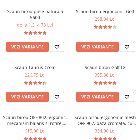
Scaune pliante
Saltele Pocket
Noptiere
Scaune birou
Saltele cu arcuri impachetate
Scaun birou piele naturala
Scaun birou ergonomic Golf
Paturi
5600
individual
298,94 Lei
Scaune profesionale
Seturi de pat si saltea
de la 1.314,73 Lei
Saltele Memory Pocket
Masute de toaleta
Scaune Lemn
Saltele Memory Foam
Mobilier living
Scaune birou copii
Saltele Memory Pocket
Scaune pentru living
VEZI VARIANTE
VEZI VARIANTE
Scaune resigilate
Saltele cu plasa arcuri
Seturi comode living si vitrine
Scaune gradinita
Saltele cu spuma
Mobila living
Scaun Taurus Crom
Scaun birou Golf LX
Saltele cu spuma
Scaune conferinta
Comode living
226,75 Lei
355,88 Lei
Saltele cu spuma poliuretanica
Scaune terasa si outdoor
Set mese plus scaune
Saltele Latex
Mobilier birou
Saltele Memory
Scaune ergonomice
VEZI VARIANTE
VEZI VARIANTE
Saltele 140x200
Etajere Birou
Saltele 160x200
Dulap birou
Scaun birou OFF 802, ergomic,
Scaun birou ergonomic mesh
Birouri
Saltele 180x200
mecanism balans si rotire,
OFF 907, baza cromata, cu
Scaune pentru birou
baza cromata, 110 kg
tetiera, mecanism de balans,
615,00 Lei
334,00 Lei
Top saltele
110 kg
Scaune pentru vizitatori