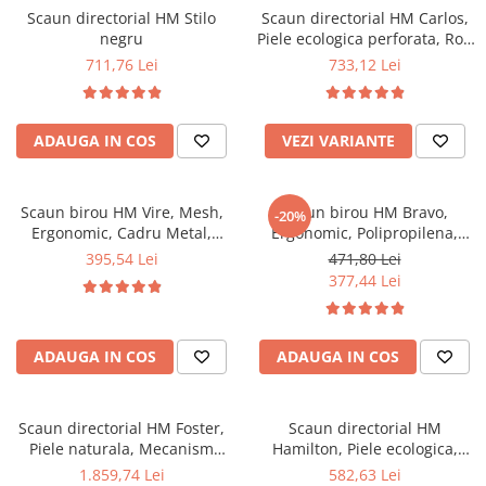
Scaun directorial HM Stilo
Scaun directorial HM Carlos,
Mese gradinita
negru
Piele ecologica perforata, Roti
Scaune gradinita
cauciucate, Inaltime
711,76 Lei
733,12 Lei
ajustabila, Mecanism
Set mese si scaune gradinita
multiblock, 136 Kg, Bej
Mobilier copii
ADAUGA IN COS
VEZI VARIANTE
Mobila camera copii
Scaune birou pentru copii
Saltele patuturi copii
Scaun birou HM Vire, Mesh,
Scaun birou HM Bravo,
-20%
Paturi copii
Ergonomic, Cadru Metal,
Ergonomic, Polipropilena,
Tetiera cu piele ecologica,
Stofa, Inaltime ajustabila, 90
Masa si scaune gradinita
395,54 Lei
471,80 Lei
Inaltime ajustabila, Mecanism
kg, Negru
377,44 Lei
Seturi comode living si dormitor
balansare, 100 Kg, Negru
ADAUGA IN COS
ADAUGA IN COS
Scaun directorial HM Foster,
Scaun directorial HM
Piele naturala, Mecanism
Hamilton, Piele ecologica,
Multiblock, Suport lombar,
Inaltime ajustabila, Mecanism
1.859,74 Lei
582,63 Lei