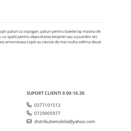
opii: paturi cu topogan, paturi pentru baietei tip masina de
cu spatii pentru depozitarea lenjeriei sau a jucariilor etc.
tare armonioasa copiii au nevoie de mai multa odihna decat
.
SUPORT CLIENTI
9.00-16.30
0377101513
0729005977
distributiemobila@yahoo.com