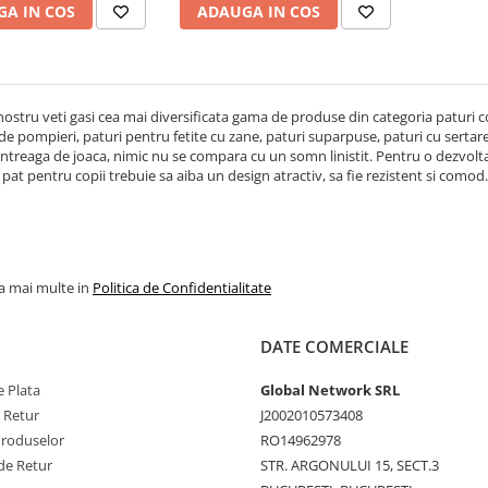
A IN COS
ADAUGA IN COS
 nostru veti gasi cea mai diversificata gama de produse din categoria paturi c
de pompieri, paturi pentru fetite cu zane, paturi suparpuse, paturi cu sertare, 
intreaga de joaca, nimic nu se compara cu un somn linistit. Pentru o dezvol
n pat pentru copii trebuie sa aiba un design atractiv, sa fie rezistent si comod
la mai multe in
Politica de Confidentialitate
DATE COMERCIALE
 Plata
Global Network SRL
e Retur
J2002010573408
Produselor
RO14962978
de Retur
STR. ARGONULUI 15, SECT.3