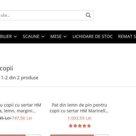
ILIER
SCAUNE
MESE
LICHIDARE DE STOC
REMAT S
copii
1-
2
din
2
produse
u copii cu sertar HM
Pat din lemn de pin pentru
a, lemn, margini
copii cu sertar HM Marinella,
, 209x96x65 cm, natur
margini anticadere, 160x80
45 Lei
747,56 Lei
1.003,59 Lei
cm, natur