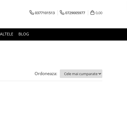
0377101513
0729005977
0,00
ALTELE
BLOG
Ordoneaza: