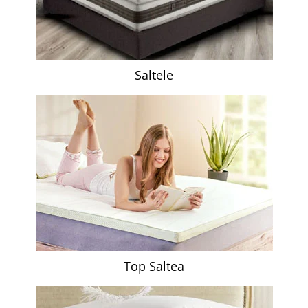
Mese gradinita
Scaune gradinita
Set mese si scaune gradinita
Mobilier copii
Saltele
Mobila camera copii
Scaune birou pentru copii
Saltele patuturi copii
Paturi copii
Masa si scaune gradinita
Seturi comode living si dormitor
Top Saltea