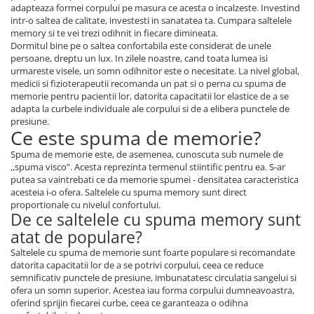
adapteaza formei corpului pe masura ce acesta o incalzeste. Investind
intr-o saltea de calitate, investesti in sanatatea ta. Cumpara saltelele
memory si te vei trezi odihnit in fiecare dimineata.
Dormitul bine pe o saltea confortabila este considerat de unele
persoane, dreptu un lux. In zilele noastre, cand toata lumea isi
urmareste visele, un somn odihnitor este o necesitate. La nivel global,
medicii si fizioterapeutii recomanda un pat si o perna cu spuma de
memorie pentru pacientii lor, datorita capacitatii lor elastice de a se
adapta la curbele individuale ale corpului si de a elibera punctele de
presiune.
Ce este spuma de memorie?
Spuma de memorie este, de asemenea, cunoscuta sub numele de
,,spuma visco”. Acesta reprezinta termenul stiintific pentru ea. S-ar
putea sa vaintrebati ce da memorie spumei - densitatea caracteristica
acesteia i-o ofera. Saltelele cu spuma memory sunt direct
proportionale cu nivelul confortului.
De ce saltelele cu spuma memory sunt
atat de populare?
Saltelele cu spuma de memorie sunt foarte populare si recomandate
datorita capacitatii lor de a se potrivi corpului, ceea ce reduce
semnificativ punctele de presiune, imbunatatesc circulatia sangelui si
ofera un somn superior. Acestea iau forma corpului dumneavoastra,
oferind sprijin fiecarei curbe, ceea ce garanteaza o odihna