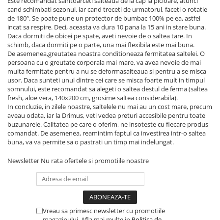
Este recomandat saintoarceti salteaua de la cap la picioare, atunci
cand schimbati sezonul, iar cand treceti de urmatorul, faceti o rotatie
de 180º. Se poate pune un protector de bumbac 100% pe ea, astfel
incat sa respire. Deci, aceasta va dura 10 pana la 15 ani in stare buna.
Daca dormiti de obicei pe spate, aveti nevoie de o saltea tare. In
schimb, daca dormiti pe o parte, una mai flexibila este mai buna.
De asemenea,greutatea noastra conditioneaza fermitatea saltelei. O
persoana cu o greutate corporala mai mare, va avea nevoie de mai
multa fermitate pentru a nu se deformasalteaua si pentru a se misca
usor. Daca sunteti unul dintre cei care se misca foarte mult in timpul
somnului, este recomandat sa alegeti o saltea destul de ferma (saltea
fresh, aloe vera, 140x200 cm, grosime saltea considerabila).
In concluzie, in zilele noastre, saltelele nu mai au un cost mare, precum
aveau odata, iar la Drimus, veti vedea preturi accesibile pentru toate
buzunarele. Calitatea pe care o oferim, ne insoteste cu fiecare produs
comandat. De asemenea, reamintim faptul ca investirea intr-o saltea
buna, va va permite sa o pastrati un timp mai indelungat.
Newsletter
Nu rata ofertele si promotiile noastre
Vreau sa primesc newsletter cu promotiile
magazinului. Afla mai multe in
Politica de