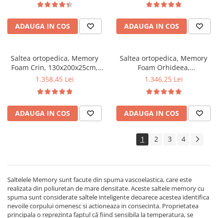
cm, sistem de aerisire
cm, sistem de aerisire
perimetral, Salt Confort
perimetral, Salt Confort
ADAUGA IN COS
ADAUGA IN COS
Saltea ortopedica, Memory
Saltea ortopedica, Memory
Foam Crin, 130x200x25cm,
Foam Orhideea,
fermitate tare, cu spuma
90x200x30cm, fermitate tare,
1.358,45 Lei
1.346,25 Lei
poliuretanica, memory foam 5
memory foam 5 cm pe ambele
cm, sistem de aerisire
parti, sistem de aerisire
perimetral, Salt Confort
spaceair, Salt Confort
ADAUGA IN COS
ADAUGA IN COS
1
2
3
4
Saltelele Memory sunt facute din spuma vascoelastica, care este
realizata din poliuretan de mare densitate. Aceste saltele memory cu
spuma sunt considerate saltele inteligente deoarece acestea identifica
nevoile corpului omenesc si actioneaza in consecinta. Proprietatea
principala o reprezinta faptul că fiind sensibila la temperatura, se