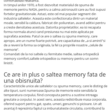
confortabilasi relaxanta.
In timpul anilor 1970, a fost dezvoltat materialul de spuma de
memorie pentru NASA, pentru a calma astronautii care au fost supusi
fortelor gravitationale. Astazi, este cel mai popular segment din
industria saltelelor. Aceasta este confectionata dintr-un material
moale, sensibil la caldura, fabricat din poliuretan, avand aditivi pentru
a creste densitatea acestuia. Datorita proprietatilor, ea isi recapata
forma normala atunci cand presiunea nu mai este aplicata pe
suprafata acesteia. Patul ce are o saltea cu spuma memory, care
apropo, are un nume foarte potrivit, are capacitatea de ,,a-si aminti”si
de a reveni la forma sa originala, la fel ca propriile noastre ,,celule de
memorie”.
Comandati de la noi saltele cu fermitate medie, saltea ortopedică
memory comfort,saltele ortopedice cu memory pentru un somn
linistit.
Ce are in plus o saltea memory fata de
una obisnuita?
Caracteristicile unice ale saltelelor cu spuma memory, care le disting de
alte tipuri, sunt numeroase.Spuma de memorie este sensibila la
temperatura corpului, fiind conceputa pentru a sustine intreaga
greutate a corpului. In acest sens, aceasta redistribuie masa corporala,
oferind suport pentru gat, spate, umeri, genunchi si picioare. Un alt
avantaj il reprezinta faptul ca imbunatateste circulatia, contribuind la