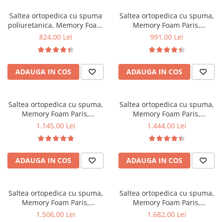
Top saltele 5 cm
Scaune manager
Top saltele 10 cm
Saltea ortopedica cu spuma
Saltea ortopedica cu spuma,
Mobilier bucatarie
poliuretanica, Memory Foam
Memory Foam Paris,
Top saltele memory 5 cm
Paris 5cm, 80x200x23cm,
100x200x23cm, fermitate tare,
Mese bucatarie
824,00 Lei
991,00 Lei
Top saltele MemoHR 6.5 cm
fermitate tare, sistem de
spuma poliuretanica, memory
Scaune pentru bucatarie
Saltele ieftine
aerisire perimetral, Saltex
foam 5 cm, sistem de aerisire
Mobila bucatarie
perimetral, Saltex
Saltele cu plasa de arcuri
ADAUGA IN COS
ADAUGA IN COS
Seturi mese si scaune bucatarie
Saltele cu spuma
Mobilier hol
Mobila hol
Saltea ortopedica cu spuma,
Saltea ortopedica cu spuma,
Memory Foam Paris,
Memory Foam Paris,
Suporturi si rafturi pantofi
120x200x23cm, fermitate tare,
160x190x23cm, fermitate tare,
1.145,00 Lei
1.444,00 Lei
Portmantouri
spuma poliuretanica, memory
spuma poliuretanica, memory
Pantofare
foam 5 cm, sistem de aerisire
foam 5 cm, sistem de aerisire
perimetral, Saltex
perimetral, Saltex
Seturi mobilier hol
ADAUGA IN COS
ADAUGA IN COS
Stender haine
Suport pentru umerase
Saltea ortopedica cu spuma,
Saltea ortopedica cu spuma,
Etajere
Memory Foam Paris,
Memory Foam Paris,
Cuiere
160x200x23cm, fermitate tare,
180x200x23cm, fermitate tare,
1.506,00 Lei
1.682,00 Lei
Mobilier gradinita
spuma poliuretanica, memory
spuma poliuretanica, memory