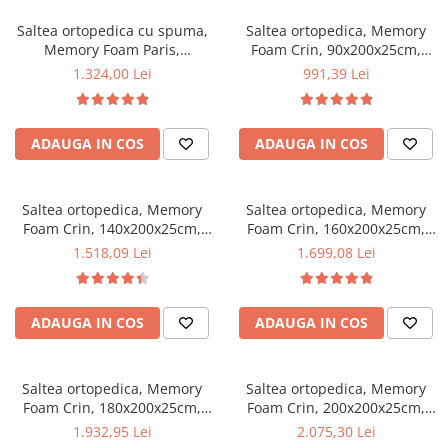
Saltea ortopedica cu spuma,
Saltea ortopedica, Memory
Memory Foam Paris,
Foam Crin, 90x200x25cm,
140x200x23cm, fermitate tare,
fermitate tare, cu spuma
1.324,00 Lei
991,39 Lei
cu spuma poliuretanica,
poliuretanica, memory foam 5
memory foam 5 cm, sistem de
cm, sistem de aerisire
aerisire perimetral, Saltex
perimetral, Salt Confort
ADAUGA IN COS
ADAUGA IN COS
Saltea ortopedica, Memory
Saltea ortopedica, Memory
Foam Crin, 140x200x25cm,
Foam Crin, 160x200x25cm,
fermitate tare, cu spuma
fermitate tare, cu spuma
1.518,09 Lei
1.699,08 Lei
poliuretanica, memory foam 5
poliuretanica, memory foam 5
cm, sistem de aerisire
cm, sistem de aerisire
perimetral, Salt Confort
perimetral, Salt Confort
ADAUGA IN COS
ADAUGA IN COS
Saltea ortopedica, Memory
Saltea ortopedica, Memory
Foam Crin, 180x200x25cm,
Foam Crin, 200x200x25cm,
fermitate tare, cu spuma
fermitate tare, cu spuma
1.932,95 Lei
2.075,30 Lei
poliuretanica, memory foam 5
poliuretanica, memory foam 5