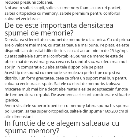
reducea presiunii coloanei.
Noi avem saltele copii, saltele cu memory foam, cu arcuri pocket,
saltea ortopedica cu memory, saltele premium pentru confortul
coloanei vertebrale.
De ce este importanta densitatea
spumei de memorie?
Densitatea si fermitatea spumei de memorie o fac unica. Cu cat prima
are o valoare mai mare, cu atat salteaua e mai buna. Pe piata, ea este
disponibilain densitati diferite, insa cu cat au un minim de 25 kg/mp,
cu atat saltelele sunt mai confortabile.Spuma de memorie este de
obicei mai densasi mai grea, ceea ce, la randul sau, va ofera mai mult
sprijin in comparatie cu alte saltele disponibile pe piata.
Acest tip de spumă cu memorie se muleaza perfect pe corp si va
distribui uniform greutatea, ceea ce ofera un suport mai bun pentru
coloana vertebralasi spate. Saltele cu efect de memorie, izoleaza
miscarea mult mai bine decat alte materialesi se adapteazain functie
de temperatura corpului. De asemenea, ele sunt considerate si foarte
igienice.
Avem si saltele superortopedice, cu memory latex, spuma hr, spuma
poliuretan, saltea super ortopedica, saltele din spuma 160x200 cm si
alte dimensiuni.
In functie de ce alegem salteaua cu
spuma memory?