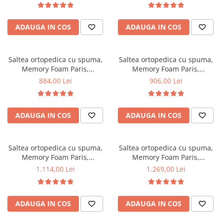
foam 5 cm, sistem de aerisire
foam 5 cm, sistem de aerisire
Mese gradinita
perimetral, Saltex
perimetral, Saltex
Scaune gradinita
ADAUGA IN COS
ADAUGA IN COS
Set mese si scaune gradinita
Mobilier copii
Saltea ortopedica cu spuma,
Saltea ortopedica cu spuma,
Mobila camera copii
Memory Foam Paris,
Memory Foam Paris,
90x190x23cm, fermitate tare,
90x200x23cm, fermitate tare,
Scaune birou pentru copii
884,00 Lei
906,00 Lei
spuma poliuretanica, memory
spuma poliuretanica, memory
Saltele patuturi copii
foam 5 cm, sistem de aerisire
foam 5 cm, sistem de aerisire
Paturi copii
perimetral, Saltex
perimetral, Saltex
ADAUGA IN COS
ADAUGA IN COS
Masa si scaune gradinita
Seturi comode living si dormitor
Saltea ortopedica cu spuma,
Saltea ortopedica cu spuma,
Memory Foam Paris,
Memory Foam Paris,
120x190x23cm, fermitate tare,
140x190x23cm, fermitate tare,
1.114,00 Lei
1.269,00 Lei
spuma poliuretanica, memory
spuma poliuretanica, memory
foam 5 cm, sistem de aerisire
foam 5 cm, sistem de aerisire
perimetral, Saltex
perimetral, Saltex
ADAUGA IN COS
ADAUGA IN COS