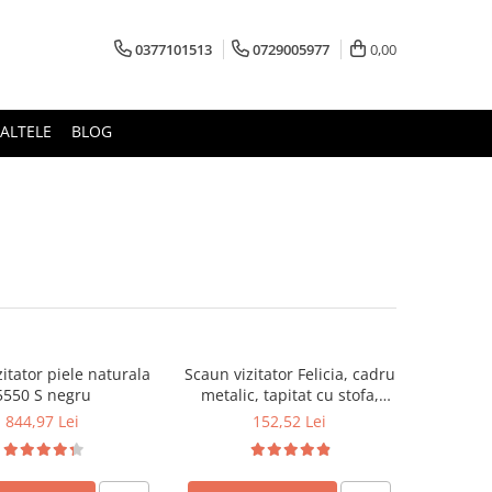
0377101513
0729005977
0,00
ALTELE
BLOG
itator piele naturala
Scaun vizitator Felicia, cadru
5550 S negru
metalic, tapitat cu stofa,
stivuibil, 120 kg, gri/negru
844,97 Lei
152,52 Lei