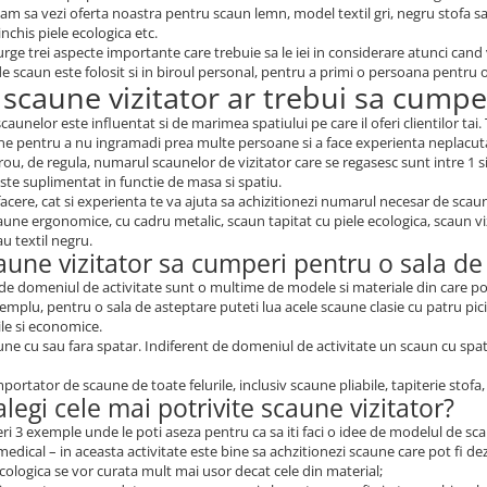
 sa vezi oferta noastra pentru scaun lemn, model textil gri, negru stofa sa
inchis piele ecologica etc.
ge trei aspecte importante care trebuie sa le iei in considerare atunci cand 
de scaun este folosit si in biroul personal, pentru a primi o persoana pentru 
 scaune vizitator ar trebui sa cumpe
aunelor este influentat si de marimea spatiului pe care il oferi clientilor tai
ne pentru a nu ingramadi prea multe persoane si a face experienta neplacut
rou, de regula, numarul scaunelor de vizitator care se regasesc sunt intre 1 si 5
te suplimentat in functie de masa si spatiu.
facere, cat si experienta te va ajuta sa achizitionezi numarul necesar de scau
une ergonomice, cu cadru metalic, scaun tapitat cu piele ecologica, scaun vizi
au textil negru.
aune vizitator sa cumperi pentru o sala de
 de domeniul de activitate sunt o multime de modele si materiale din care poti 
xemplu, pentru o sala de asteptare puteti lua acele scaune clasie cu patru pic
le si economice.
une cu sau fara spatar. Indiferent de domeniul de activitate un scaun cu spata
ortator de scaune de toate felurile, inclusiv scaune pliabile, tapiterie stof
legi cele mai potrivite scaune vizitator?
eri 3 exemple unde le poti aseza pentru ca sa iti faci o idee de modelul de scau
medical – in aceasta activitate este bine sa achzitionezi scaune care pot fi dez
ecologica se vor curata mult mai usor decat cele din material;