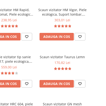
vizitator HM Rapid,
Scaun vizitator HM Vigor, Piele
mat, Piele ecologica,
ecologica, Suport lombar,
 cm, Sarcina max 120
Sarcina max 120 kg, Negru
238,95 Lei
303,01 Lei
Kg, Negru
GA IN COS
ADAUGA IN COS
 vizitator tip sanie
Scaun vizitator Taurus Lemn
7, piele ecologica,
170,82 Lei
, cu brate, 120 kg,
559,00 Lei
negru
GA IN COS
ADAUGA IN COS
itator HRC 604, piele
Scaun vizitator GN mesh