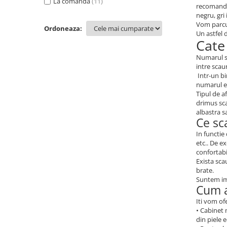
La comanda
(11)
recomandam
negru, gri 
Vom parcur
Ordoneaza:
Un astfel 
Cate
Numarul sc
intre scau
Intr-un bi
numarul es
Tipul de a
drimus sca
albastra s
Ce sc
In functie
etc.. De e
confortabi
Exista sca
brate.
Suntem imp
Cum a
Iti vom of
• Cabinet 
din piele 