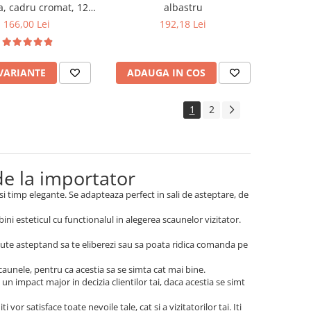
a, cadru cromat, 120
albastru
kg
166,00 Lei
192,18 Lei
 VARIANTE
ADAUGA IN COS
1
2
 de la importator
si timp elegante. Se adapteaza perfect in sali de asteptare, de
bini esteticul cu functionalul in alegerea scaunelor vizitator.
.
nute asteptand sa te eliberezi sau sa poata ridica comanda pe
scaunele, pentru ca acestia sa se simta cat mai bine.
un impact major in decizia clientilor tai, daca acestia se simt
 vor satisface toate nevoile tale, cat si a vizitatorilor tai. Iti