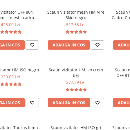
vizitator OFF 804,
Scaun vizitator mesh HM Vire
Scaun 
mic, mesh, cadru
Skid negru
Cadru Cro
t, 110 kg, negru
83x43x58
425,00 Lei
517,55 Lei
A IN COS
ADAUGA IN COS
ADAU
zitator HM ISO negru
Scaun vizitator HM Iso crom
Scaun de
bej
OFF 811
220,65 Lei
cromat
277,59 Lei
A IN COS
ADAUGA IN COS
ADAU
zitator Taurus lemn
Scaun vizitator HM ISO gri
Scaun viz