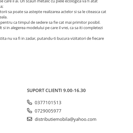
care il ai. Un scaun metalic cu piele ecologica va fi atat
a;
orii sa poate sa astepte realizarea actelor si sa le citeasca cat
eala.
pentru ca timpul de sedere sa fie cat mai primitor posibil.
 si in alegerea modelului pe care il vrei, ca sa iti completezi
stita nu va fi in zadar, putandu-ti bucura vizitatori de fiecare
SUPORT CLIENTI
9.00-16.30
0377101513
0729005977
distributiemobila@yahoo.com