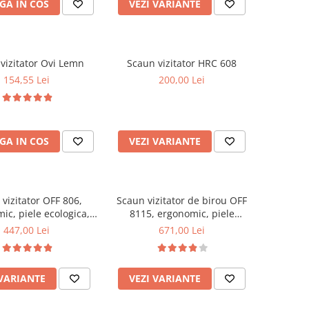
GA IN COS
VEZI VARIANTE
vizitator Ovi Lemn
Scaun vizitator HRC 608
154,55 Lei
200,00 Lei
GA IN COS
VEZI VARIANTE
vizitator OFF 806,
Scaun vizitator de birou OFF
ic, piele ecologica,
8115, ergonomic, piele
mat tip sanie, 110 kg
ecologica, cadru cromat tip
447,00 Lei
671,00 Lei
sanie, 120 kg
 VARIANTE
VEZI VARIANTE