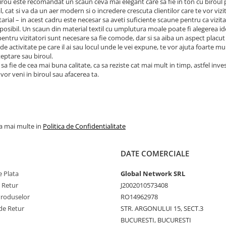
irou este recomandat un scaun ceva mai elegant care sa fie in ton cu biroul pe 
, cat si va da un aer modern si o incredere crescuta clientilor care te vor vizit
tarial – in acest cadru este necesar sa aveti suficiente scaune pentru ca vizitat
posibil. Un scaun din material textil cu umplutura moale poate fi alegerea id
entru vizitatori sunt necesare sa fie comode, dar si sa aiba un aspect placut 
e activitate pe care il ai sau locul unde le vei expune, te vor ajuta foarte mult
teptare sau biroul.
 sa fie de cea mai buna calitate, ca sa reziste cat mai mult in timp, astfel inve
vor veni in biroul sau afacerea ta.
la mai multe in
Politica de Confidentialitate
DATE COMERCIALE
 Plata
Global Network SRL
e Retur
J2002010573408
Produselor
RO14962978
de Retur
STR. ARGONULUI 15, SECT.3
BUCURESTI, BUCURESTI