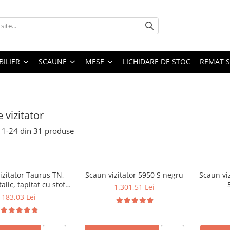
ILIER
SCAUNE
MESE
LICHIDARE DE STOC
REMAT S
 vizitator
1-
24
din
31
produse
izitator Taurus TN,
Scaun vizitator 5950 S negru
Scaun viz
lic, tapitat cu stofa,
1.301,51 Lei
bil, 120 kg, negru
183,03 Lei