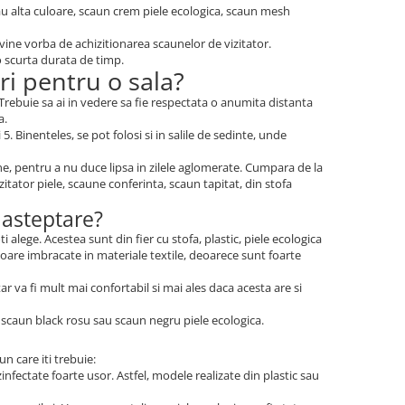
u alta culoare, scaun crem piele ecologica, scaun mesh
vine vorba de achizitionarea scaunelor de vizitator.
o scurta durata de timp.
ri pentru o sala?
. Trebuie sa ai in vedere sa fie respectata o anumita distanta
a.
. Binenteles, se pot folosi si in salile de sedinte, unde
ne, pentru a nu duce lipsa in zilele aglomerate. Cumpara de la
tator piele, scaune conferinta, scaun tapitat, din stofa
 asteptare?
alege. Acestea sunt din fier cu stofa, plastic, piele ecologica
ioare imbracate in materiale textile, deoarece sunt foarte
r va fi mult mai confortabil si mai ales daca acesta are si
a, scaun black rosu sau scaun negru piele ecologica.
n care iti trebuie:
infectate foarte usor. Astfel, modele realizate din plastic sau