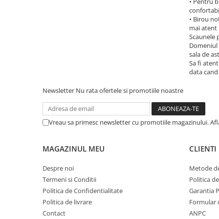
• Pentru b
confortabil
• Birou no
mai atent 
Scaunele p
Domeniul d
sala de as
Sa fi atent
data cand 
Newsletter
Nu rata ofertele si promotiile noastre
Vreau sa primesc newsletter cu promotiile magazinului. Af
MAGAZINUL MEU
CLIENTI
Despre noi
Metode de
Termeni si Conditii
Politica d
Politica de Confidentialitate
Garantia 
Politica de livrare
Formular 
Contact
ANPC