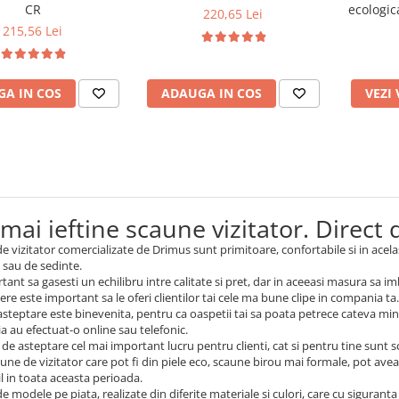
CR
ecologic
220,65 Lei
215,56 Lei
A IN COS
ADAUGA IN COS
VEZI
mai ieftine scaune vizitator. Direct
e vizitator comercializate de Drimus sunt primitoare, confortabile si in acela
 sau de sedinte.
tant sa gasesti un echilibru intre calitate si pret, dar in aceeasi masura sa im
cere este important sa le oferi clientilor tai cele ma bune clipe in compania ta
asteptare este binevenita, pentru ca oaspetii tai sa poata petrece cateva mi
ia au efectuat-o online sau telefonic.
a de asteptare cel mai important lucru pentru clienti, cat si pentru tine sunt 
une de vizitator care pot fi din piele eco, scaune birou mai formale, pot avea 
l in toata aceasta perioada.
e modele pe piata, realizate din diferite materiale si culori, care cu siguranta iti