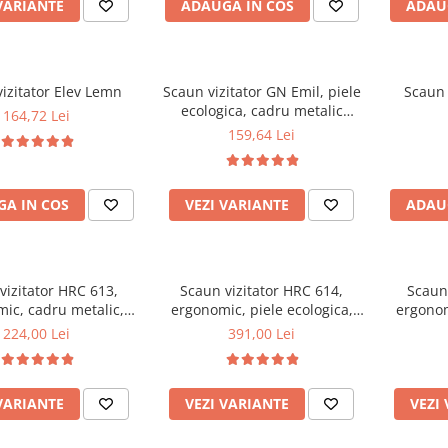
VARIANTE
ADAUGA IN COS
ADAU
izitator Elev Lemn
Scaun vizitator GN Emil, piele
Scaun 
ecologica, cadru metalic
164,72 Lei
cromat, stivuibil, 100 kg
159,64 Lei
A IN COS
VEZI VARIANTE
ADAU
vizitator HRC 613,
Scaun vizitator HRC 614,
Scaun 
ic, cadru metalic,
ergonomic, piele ecologica,
ergonom
 ecologica, 120 kg
cromat, brate tapitate, 120 kg
cadru cro
224,00 Lei
391,00 Lei
VARIANTE
VEZI VARIANTE
VEZI