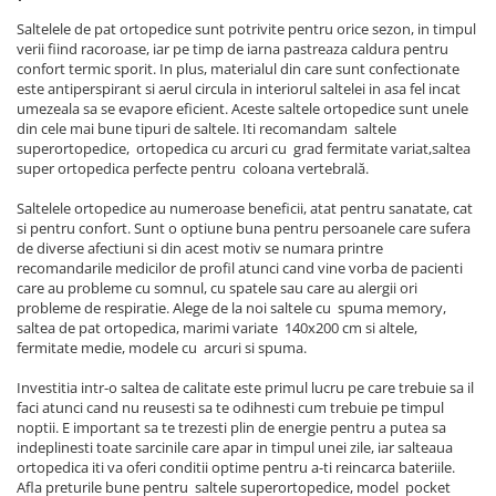
Saltelele de pat ortopedice sunt potrivite pentru orice sezon, in timpul
verii fiind racoroase, iar pe timp de iarna pastreaza caldura pentru
confort termic sporit. In plus, materialul din care sunt confectionate
este antiperspirant si aerul circula in interiorul saltelei in asa fel incat
umezeala sa se evapore eficient. Aceste saltele ortopedice sunt unele
din cele mai bune tipuri de saltele. Iti recomandam saltele
superortopedice, ortopedica cu arcuri cu grad fermitate variat,saltea
super ortopedica perfecte pentru coloana vertebrală.
Saltelele ortopedice au numeroase beneficii, atat pentru sanatate, cat
si pentru confort. Sunt o optiune buna pentru persoanele care sufera
de diverse afectiuni si din acest motiv se numara printre
recomandarile medicilor de profil atunci cand vine vorba de pacienti
care au probleme cu somnul, cu spatele sau care au alergii ori
probleme de respiratie. Alege de la noi saltele cu spuma memory,
saltea de pat ortopedica, marimi variate 140x200 cm si altele,
fermitate medie, modele cu arcuri si spuma.
Investitia intr-o saltea de calitate este primul lucru pe care trebuie sa il
faci atunci cand nu reusesti sa te odihnesti cum trebuie pe timpul
noptii. E important sa te trezesti plin de energie pentru a putea sa
indeplinesti toate sarcinile care apar in timpul unei zile, iar salteaua
ortopedica iti va oferi conditii optime pentru a-ti reincarca bateriile.
Afla preturile bune pentru saltele superortopedice, model pocket