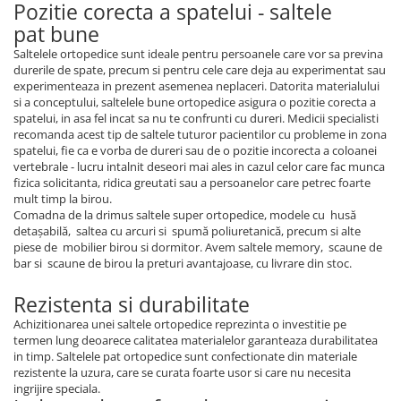
Pozitie corecta a spatelui - saltele
pat bune
Saltelele ortopedice sunt ideale pentru persoanele care vor sa previna
durerile de spate, precum si pentru cele care deja au experimentat sau
experimenteaza in prezent asemenea neplaceri. Datorita materialului
si a conceptului, saltelele bune ortopedice asigura o pozitie corecta a
spatelui, in asa fel incat sa nu te confrunti cu dureri. Medicii specialisti
recomanda acest tip de saltele tuturor pacientilor cu probleme in zona
spatelui, fie ca e vorba de dureri sau de o pozitie incorecta a coloanei
vertebrale - lucru intalnit deseori mai ales in cazul celor care fac munca
fizica solicitanta, ridica greutati sau a persoanelor care petrec foarte
mult timp la birou.
Comadna de la drimus saltele super ortopedice, modele cu husă
detașabilă, saltea cu arcuri si spumă poliuretanică, precum si alte
piese de mobilier birou si dormitor. Avem saltele memory, scaune de
bar si scaune de birou la preturi avantajoase, cu livrare din stoc.
Rezistenta si durabilitate
Achizitionarea unei saltele ortopedice reprezinta o investitie pe
termen lung deoarece calitatea materialelor garanteaza durabilitatea
in timp. Saltelele pat ortopedice sunt confectionate din materiale
rezistente la uzura, care se curata foarte usor si care nu necesita
ingrijire speciala.