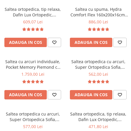
Top saltele 5 cm
Scaune manager
Top saltele 10 cm
Saltea ortopedica, tip relaxa,
Saltea cu spuma, Hydra
Mobilier bucatarie
Dafin Lux Ortopedic,
Comfort Flex 160x200x16cm,
Top saltele memory 5 cm
140x200x21cm, fermitate
fermitate mediu spre tare,
Mese bucatarie
609,07 Lei
886,00 Lei
Top saltele MemoHR 6.5 cm
medie, cu plasa de arcuri tip
hipoalergenica, husa
Scaune pentru bucatarie
Saltele ieftine
Bonell, fata vara-iarna, sistem
detasabila, Saltsib
Mobila bucatarie
de aerisire cu butoni, Salt
Saltele cu plasa de arcuri
ADAUGA IN COS
ADAUGA IN COS
Confort
Seturi mese si scaune bucatarie
Saltele cu spuma
Mobilier hol
Mobila hol
Saltea cu arcuri individuale,
Saltea ortopedica cu arcuri,
Pocket Memory Piemond cu
Super Ortopedica Sofia,
Suporturi si rafturi pantofi
topper, 160x200x32cm,
130x200x20cm, fermitate
1.759,00 Lei
562,00 Lei
Portmantouri
fermitate medie spre soft,
medie, plasa arcuri tip Bonell,
Pantofare
memory foam 2,5 cm, husa
fata vara-iarna, sistem
matlasata, sistem de aerisire
aerisire cu butoni, Saltex
Seturi mobilier hol
ADAUGA IN COS
ADAUGA IN COS
perimetral, greutate maxima
Stender haine
sustinuta 100 kg/utilizator,
Saltex
Suport pentru umerase
Saltea ortopedica cu arcuri,
Saltea ortopedica, tip relaxa,
Etajere
Super Ortopedica Sofia,
Dafin Lux Ortopedic,
Cuiere
135x200x20cm, fermitate
120x200x21cm, fermitate
577,00 Lei
471,80 Lei
Mobilier gradinita
medie, plasa arcuri tip Bonell,
medie, cu plasa de arcuri tip