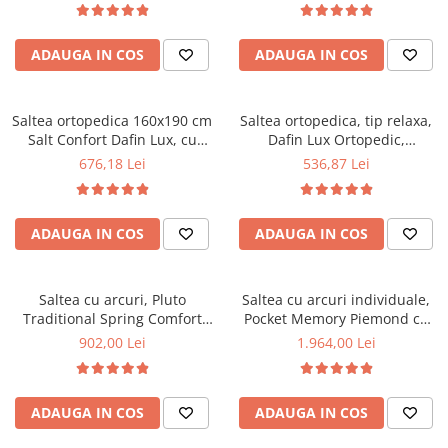
fata vara-iarna, sistem
Bonell, fata vara-iarna, sistem
Mese gradinita
aerisire cu butoni, Saltex
de aerisire cu butoni, Salt
Scaune gradinita
ADAUGA IN COS
ADAUGA IN COS
Confort
Set mese si scaune gradinita
Mobilier copii
Saltea ortopedica 160x190 cm
Saltea ortopedica, tip relaxa,
Mobila camera copii
Salt Confort Dafin Lux, cu
Dafin Lux Ortopedic,
arcuri Bonell, fermitate
130x200x21cm, fermitate
Scaune birou pentru copii
676,18 Lei
536,87 Lei
medie, fata vara-iarna
medie, cu plasa de arcuri tip
Saltele patuturi copii
Bonell, fata vara-iarna, sistem
Paturi copii
de aerisire cu butoni, Salt
ADAUGA IN COS
ADAUGA IN COS
Confort
Masa si scaune gradinita
Seturi comode living si dormitor
Saltea cu arcuri, Pluto
Saltea cu arcuri individuale,
Traditional Spring Comfort
Pocket Memory Piemond cu
160x200x20cm, cu plasa de
topper, 180x200x32cm,
902,00 Lei
1.964,00 Lei
arcuri tip Bonell, husa
fermitate medie spre soft,
detasabila tricot,
memory foam 2,5 cm, husa
hipoalergenica, fermitate
matlasata, sistem de aerisire
ADAUGA IN COS
ADAUGA IN COS
mediu spre tare, Saltsib
perimetral, greutate maxima
sustinuta 100 kg/utilizator,