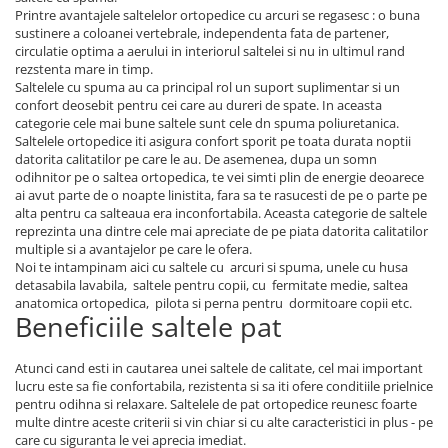
Printre avantajele saltelelor ortopedice cu arcuri se regasesc : o buna
sustinere a coloanei vertebrale, independenta fata de partener,
circulatie optima a aerului in interiorul saltelei si nu in ultimul rand
rezstenta mare in timp.
Saltelele cu spuma au ca principal rol un suport suplimentar si un
confort deosebit pentru cei care au dureri de spate. In aceasta
categorie cele mai bune saltele sunt cele dn spuma poliuretanica.
Saltelele ortopedice iti asigura confort sporit pe toata durata noptii
datorita calitatilor pe care le au. De asemenea, dupa un somn
odihnitor pe o saltea ortopedica, te vei simti plin de energie deoarece
ai avut parte de o noapte linistita, fara sa te rasucesti de pe o parte pe
alta pentru ca salteaua era inconfortabila. Aceasta categorie de saltele
reprezinta una dintre cele mai apreciate de pe piata datorita calitatilor
multiple si a avantajelor pe care le ofera.
Noi te intampinam aici cu saltele cu arcuri si spuma, unele cu husa
detasabila lavabila, saltele pentru copii, cu fermitate medie, saltea
anatomica ortopedica, pilota si perna pentru dormitoare copii etc.
Beneficiile saltele pat
Atunci cand esti in cautarea unei saltele de calitate, cel mai important
lucru este sa fie confortabila, rezistenta si sa iti ofere conditiile prielnice
pentru odihna si relaxare. Saltelele de pat ortopedice reunesc foarte
multe dintre aceste criterii si vin chiar si cu alte caracteristici in plus - pe
care cu siguranta le vei aprecia imediat.