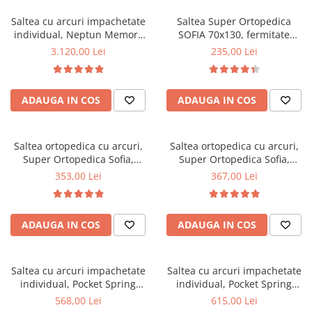
Saltex
Saltea cu arcuri impachetate
Saltea Super Ortopedica
individual, Neptun Memory
SOFIA 70x130, fermitate
Pocket Comfort
medie, cu plasa arcuri tip
3.120,00 Lei
235,00 Lei
160x200x30cm, 7 zone de
Bonell, fata vara-iarna, sistem
confort, spuma poliuretanica
aerisire cu butoni, Saltex
HR, memory foam 4 cm, husa
ADAUGA IN COS
ADAUGA IN COS
detasabila 3D, hipoalergenica,
fermitate medie, Saltsib
Saltea ortopedica cu arcuri,
Saltea ortopedica cu arcuri,
Super Ortopedica Sofia,
Super Ortopedica Sofia,
70x190x20cm, fermitate
80x190x20cm, fermitate
353,00 Lei
367,00 Lei
medie, cu plasa arcuri tip
medie, plasa arcuri tip Bonell,
Bonell, fata vara-iarna, sistem
fata vara-iarna, sistem
aerisire cu butoni, Saltex
aerisire cu butoni, Saltex
ADAUGA IN COS
ADAUGA IN COS
Saltea cu arcuri impachetate
Saltea cu arcuri impachetate
individual, Pocket Spring
individual, Pocket Spring
Milano, 80x190x24cm,
Milano, 90x190x24cm,
568,00 Lei
615,00 Lei
fermitate mediu spre soft,
fermitate mediu spre soft,