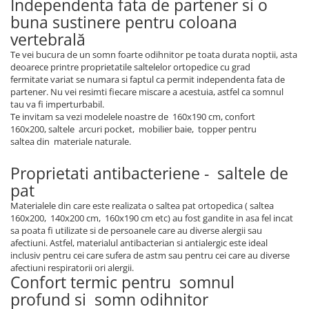
Independenta fata de partener si o
buna sustinere pentru coloana
vertebrală
Te vei bucura de un somn foarte odihnitor pe toata durata noptii, asta
deoarece printre proprietatile saltelelor ortopedice cu grad
fermitate variat se numara si faptul ca permit independenta fata de
partener. Nu vei resimti fiecare miscare a acestuia, astfel ca somnul
tau va fi imperturbabil.
Te invitam sa vezi modelele noastre de 160x190 cm, confort
160x200, saltele arcuri pocket, mobilier baie, topper pentru
saltea din materiale naturale.
Proprietati antibacteriene - saltele de
pat
Materialele din care este realizata o saltea pat ortopedica ( saltea
160x200, 140x200 cm, 160x190 cm etc) au fost gandite in asa fel incat
sa poata fi utilizate si de persoanele care au diverse alergii sau
afectiuni. Astfel, materialul antibacterian si antialergic este ideal
inclusiv pentru cei care sufera de astm sau pentru cei care au diverse
afectiuni respiratorii ori alergii.
Confort termic pentru somnul
profund si somn odihnitor