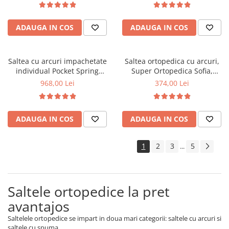
sistem de aerisire perimetral,
sistem de aerisire perimetral,
Saltex
Saltex
ADAUGA IN COS
ADAUGA IN COS
Saltea cu arcuri impachetate
Saltea ortopedica cu arcuri,
individual Pocket Spring
Super Ortopedica Sofia,
Milano, 140x190x24cm,
80x200x20cm, fermitate
968,00 Lei
374,00 Lei
fermitate mediu spre soft,
medie, plasa arcuri tip Bonell,
sistem de aerisire perimetral,
fata vara-iarna, sistem
greutate maxima sutinuta
aerisire cu butoni, Saltex
ADAUGA IN COS
ADAUGA IN COS
95kg/utilizator, Saltex
1
2
3
5
...
Saltele ortopedice la pret
avantajos
Saltelele ortopedice se impart in doua mari categorii: saltele cu arcuri si
saltele cu spuma.