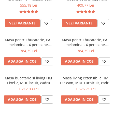
colturi rotunjite, 6 persoane,
Melaminat, insertii lemn
555,18 Lei
409,77 Lei
Mese gradinita
160x80x75 cm, wenge
masiv, 6 persoane, colturi
Scaune gradinita
rotunjite, 120x74x75 cm, cires
Set mese si scaune gradinita
VEZI VARIANTE
VEZI VARIANTE
Mobilier copii
Mobila camera copii
Masa pentru bucatarie, PAL
Masa pentru bucatarie, PAL
Scaune birou pentru copii
melaminat, 4 persoane,
melaminat, 4 persoane,
Saltele patuturi copii
100x60x73 cm, cires
100x60x73 cm, wenge
384,35 Lei
384,35 Lei
Paturi copii
Masa si scaune gradinita
ADAUGA IN COS
ADAUGA IN COS
Seturi comode living si dormitor
Masa bucatarie si living HM
Masa living extensibila HM
Pixel 2, MDF lacuit, cadru
Dickson, MDF Furniruit, cadru
metalic, 120x76 cm, 4
metalic,120-180x80x75 cm, 8
1.212,03 Lei
1.676,71 Lei
persoane, alb/negru
persoane, stejar/negru
ADAUGA IN COS
ADAUGA IN COS