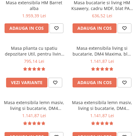
Masa extensibila HM Barret
Masa bucatarie si living HM
alba
Ksawery, cadru MDF, blat PAL,
4 persoane, 120x76 cm, alba
1.959,39 Lei
636,52 Lei
ADAUGA IN COS
ADAUGA IN COS
Masa plianta cu spatiu
Masa extensibila living si
depozitare Util, pentru living
bucatarie, DM4 Maxima, blat
si bucatarie, PAL, structura
MDF Furniruit, lemn masiv,
795,14 Lei
1.141,87 Lei
lemn masiv, cu role, 6
colturi rotunjite, 6 persoane,
persoane, 160x96x80 cm, nuc
120-150x70x76 cm, wenge
VEZI VARIANTE
ADAUGA IN COS
Masa extensibila lemn masiv,
Masa extensibila lemn masiv,
living si bucatarie, DM4
living si bucatarie, DM4
Maxima, blat MDF Furniruit,
Maxima, blat MDF Furniruit,
1.141,87 Lei
1.141,87 Lei
colturi rotunjite, 6 persoane,
colturi rotunjite, 6 persoane,
120-150x70x76 cm, nuc
120-150x70x76 cm, alb