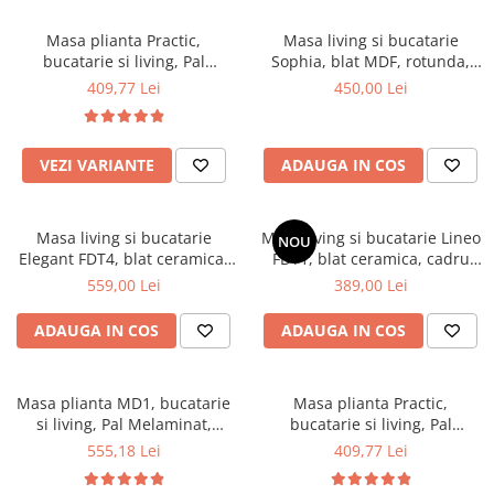
Scaune pliante
Saltele Pocket
Noptiere
Scaune birou
Saltele cu arcuri impachetate
Masa plianta Practic,
Masa living si bucatarie
Paturi
bucatarie si living, Pal
Sophia, blat MDF, rotunda,
individual
Scaune profesionale
Seturi de pat si saltea
Melaminat, insertii lemn
structura lemn masiv, 4
409,77 Lei
450,00 Lei
Saltele Memory Pocket
Masute de toaleta
Scaune Lemn
masiv, 6 persoane, colturi
persoane, 90x74 cm, alb
Saltele Memory Foam
rotunjite, 120x74x75 cm, nuc
Mobilier living
Scaune birou copii
Saltele Memory Pocket
Scaune pentru living
VEZI VARIANTE
ADAUGA IN COS
Scaune resigilate
Saltele cu plasa arcuri
Seturi comode living si vitrine
Scaune gradinita
Saltele cu spuma
Mobila living
Masa living si bucatarie
Masa living si bucatarie Lineo
Saltele cu spuma
Scaune conferinta
NOU
Comode living
Elegant FDT4, blat ceramica,
FDT1, blat ceramica, cadru
Saltele cu spuma poliuretanica
Scaune terasa si outdoor
Set mese plus scaune
cadru metalic, 6 persoane,
metalic, 6 persoane,
559,00 Lei
389,00 Lei
140x80x75 cm, alb/maro
140x80x75 cm, alb/maro
Saltele Latex
Mobilier birou
ADAUGA IN COS
ADAUGA IN COS
Saltele Memory
Scaune ergonomice
Saltele 140x200
Etajere Birou
Saltele 160x200
Dulap birou
Masa plianta MD1, bucatarie
Masa plianta Practic,
si living, Pal Melaminat,
bucatarie si living, Pal
Birouri
Saltele 180x200
colturi rotunjite, 6 persoane,
Melaminat, insertii lemn
555,18 Lei
409,77 Lei
Scaune pentru birou
Top saltele
160x80x75 cm, fag
masiv, 6 persoane, colturi
Scaune pentru vizitatori
rotunjite, 120x74x75 cm,