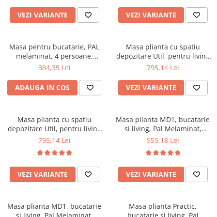
Top saltele 5 cm
stejar sonoma
Scaune manager
Top saltele 10 cm
VEZI VARIANTE
VEZI VARIANTE
Mobilier bucatarie
Top saltele memory 5 cm
Mese bucatarie
Top saltele MemoHR 6.5 cm
Masa pentru bucatarie, PAL
Masa plianta cu spatiu
Scaune pentru bucatarie
Saltele ieftine
melaminat, 4 persoane,
depozitare Util, pentru living
Mobila bucatarie
100x60x73 cm, stejar
si bucatarie, PAL, structura
Saltele cu plasa de arcuri
384,35 Lei
795,14 Lei
Seturi mese si scaune bucatarie
lemn masiv, cu role, 6
Saltele cu spuma
persoane, 160x96x80 cm,
Mobilier hol
ADAUGA IN COS
VEZI VARIANTE
cires
Mobila hol
Suporturi si rafturi pantofi
Masa plianta cu spatiu
Masa plianta MD1, bucatarie
Portmantouri
depozitare Util, pentru living
si living, Pal Melaminat,
si bucatarie, PAL, structura
colturi rotunjite, 6 persoane,
Pantofare
795,14 Lei
555,18 Lei
lemn masiv, cu role, 6
160x80x75 cm, cires
Seturi mobilier hol
persoane, 160x96x80 cm,
Stender haine
wenge
VEZI VARIANTE
VEZI VARIANTE
Suport pentru umerase
Etajere
Cuiere
Masa plianta MD1, bucatarie
Masa plianta Practic,
Mobilier gradinita
si living, Pal Melaminat,
bucatarie si living, Pal