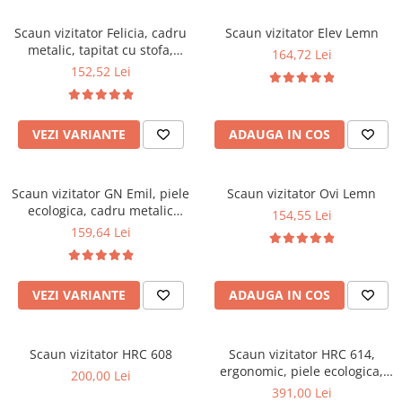
Scaune pliante
Saltele Pocket
Noptiere
Scaune birou
Saltele cu arcuri impachetate
Scaun vizitator Felicia, cadru
Scaun vizitator Elev Lemn
Paturi
metalic, tapitat cu stofa,
individual
164,72 Lei
Scaune profesionale
Seturi de pat si saltea
stivuibil, 120 kg, gri/negru
152,52 Lei
Saltele Memory Pocket
Masute de toaleta
Scaune Lemn
Saltele Memory Foam
Mobilier living
Scaune birou copii
Saltele Memory Pocket
Scaune pentru living
VEZI VARIANTE
ADAUGA IN COS
Scaune resigilate
Saltele cu plasa arcuri
Seturi comode living si vitrine
Scaune gradinita
Saltele cu spuma
Mobila living
Scaun vizitator GN Emil, piele
Scaun vizitator Ovi Lemn
Saltele cu spuma
Scaune conferinta
Comode living
ecologica, cadru metalic
154,55 Lei
Saltele cu spuma poliuretanica
Scaune terasa si outdoor
Set mese plus scaune
cromat, stivuibil, 100 kg
159,64 Lei
Saltele Latex
Mobilier birou
Saltele Memory
Scaune ergonomice
Saltele 140x200
VEZI VARIANTE
ADAUGA IN COS
Etajere Birou
Saltele 160x200
Dulap birou
Birouri
Saltele 180x200
Scaun vizitator HRC 608
Scaun vizitator HRC 614,
Scaune pentru birou
ergonomic, piele ecologica,
200,00 Lei
Top saltele
cromat, brate tapitate, 120 kg
391,00 Lei
Scaune pentru vizitatori