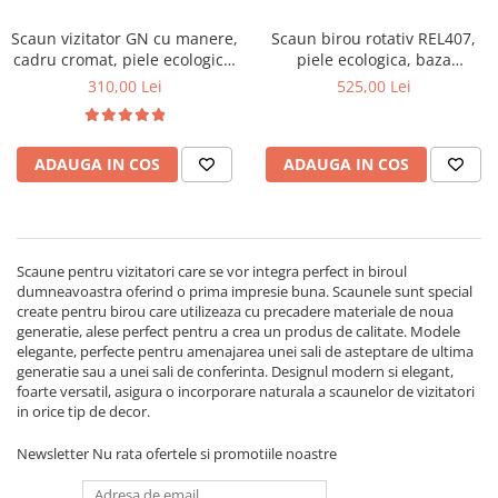
Scaun vizitator GN cu manere,
Scaun birou rotativ REL407,
cadru cromat, piele ecologica,
piele ecologica, baza
150 kg, bej
polipropilena, inaltime
310,00 Lei
525,00 Lei
reglabila, 120 kg
ADAUGA IN COS
ADAUGA IN COS
Scaune pentru vizitatori care se vor integra perfect in biroul
dumneavoastra oferind o prima impresie buna. Scaunele sunt special
create pentru birou care utilizeaza cu precadere materiale de noua
generatie, alese perfect pentru a crea un produs de calitate. Modele
elegante, perfecte pentru amenajarea unei sali de asteptare de ultima
generatie sau a unei sali de conferinta. Designul modern si elegant,
foarte versatil, asigura o incorporare naturala a scaunelor de vizitatori
in orice tip de decor.
Newsletter
Nu rata ofertele si promotiile noastre