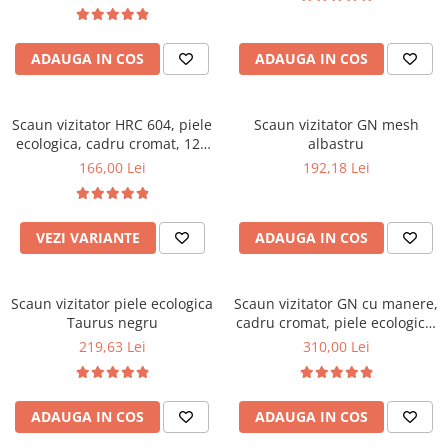
ADAUGA IN COS
ADAUGA IN COS
Scaun vizitator HRC 604, piele
Scaun vizitator GN mesh
ecologica, cadru cromat, 120
albastru
kg
166,00 Lei
192,18 Lei
VEZI VARIANTE
ADAUGA IN COS
Scaun vizitator piele ecologica
Scaun vizitator GN cu manere,
Taurus negru
cadru cromat, piele ecologica,
150 kg, negru
219,63 Lei
310,00 Lei
ADAUGA IN COS
ADAUGA IN COS