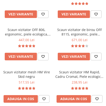
Top saltele 5 cm
Scaune manager
Top saltele 10 cm
Mobilier bucatarie
Top saltele memory 5 cm
VEZI VARIANTE
VEZI VARIANTE
Mese bucatarie
Top saltele MemoHR 6.5 cm
Scaune pentru bucatarie
Saltele ieftine
Mobila bucatarie
Scaun vizitator OFF 806,
Scaun vizitator de birou OFF
Saltele cu plasa de arcuri
ergonomic, piele ecologica,
8115, ergonomic, piele
Seturi mese si scaune bucatarie
cadru cromat tip sanie, 110 kg
Saltele cu spuma
ecologica, cadru cromat tip
447,00 Lei
671,00 Lei
Mobilier hol
sanie, 120 kg
Mobila hol
Suporturi si rafturi pantofi
VEZI VARIANTE
VEZI VARIANTE
Portmantouri
Pantofare
Scaun vizitator mesh HM Vire
Scaun vizitator HM Rapid,
Seturi mobilier hol
Skid negru
Cadru Cromat, Piele ecologica,
Stender haine
83x43x58 cm, Sarcina max 120
517,55 Lei
238,95 Lei
Kg, Negru
Suport pentru umerase
Etajere
Cuiere
ADAUGA IN COS
ADAUGA IN COS
Mobilier gradinita