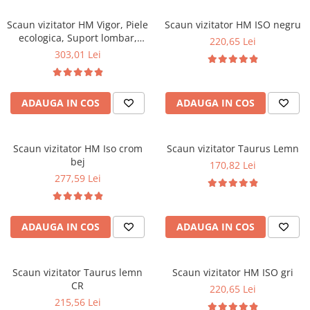
Mese gradinita
Scaun vizitator HM Vigor, Piele
Scaun vizitator HM ISO negru
Scaune gradinita
ecologica, Suport lombar,
220,65 Lei
Sarcina max 120 kg, Negru
Set mese si scaune gradinita
303,01 Lei
Mobilier copii
Mobila camera copii
ADAUGA IN COS
ADAUGA IN COS
Scaune birou pentru copii
Saltele patuturi copii
Paturi copii
Scaun vizitator HM Iso crom
Scaun vizitator Taurus Lemn
bej
Masa si scaune gradinita
170,82 Lei
277,59 Lei
Seturi comode living si dormitor
ADAUGA IN COS
ADAUGA IN COS
Scaun vizitator Taurus lemn
Scaun vizitator HM ISO gri
CR
220,65 Lei
215,56 Lei