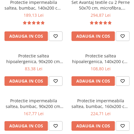
Scaune pliante
Saltele Pocket
Protectie impermeabila
Set Avantaj textile cu 2 Perne
Noptiere
saltea, bumbac, 140x200 cm,
50x70 cm, microfibra,
Scaune birou
Saltele cu arcuri impachetate
Paturi
interior poliuretan, lavabila la
umplutura fibra siliconizata,
189,13 Lei
294,87 Lei
individual
Scaune profesionale
Seturi de pat si saltea
90°C, alb
protectie hipoalergenica
Saltele Memory Pocket
140x200 cm, matlasata
Masute de toaleta
Scaune Lemn
ultrasonic si pilota iarna
Saltele Memory Foam
Mobilier living
ADAUGA IN COS
ADAUGA IN COS
180x200 cm, antialergenica,
Scaune birou copii
Saltele Memory Pocket
alb
Scaune pentru living
Scaune resigilate
Saltele cu plasa arcuri
Seturi comode living si vitrine
Scaune gradinita
Protectie saltea
Protectie saltea
Saltele cu spuma
Mobila living
hipoalergenica, 90x200 cm,
hipoalergenica, 140x200 cm,
Saltele cu spuma
Scaune conferinta
colturi rotunjite, matlasata
colturi rotunjite, matlasata
Comode living
83,38 Lei
108,80 Lei
ultrasonic, antialergenica,
ultrasonic, antialergenica,
Saltele cu spuma poliuretanica
Scaune terasa si outdoor
Set mese plus scaune
lavabila la 95°C, alb
lavabila la 95°C, alb
ADAUGA IN COS
ADAUGA IN COS
Saltele Latex
Mobilier birou
Saltele Memory
Scaune ergonomice
Saltele 140x200
Etajere Birou
Protectie impermeabila
Protectie impermeabila
saltea, bumbac, 90x200 cm,
saltea, bumbac, 160x200 cm,
Saltele 160x200
Dulap birou
interior poliuretan, lavabila la
interior poliuretan, lavabila la
167,77 Lei
224,71 Lei
Birouri
Saltele 180x200
90°C, alb
90°C, alb
Scaune pentru birou
Top saltele
ADAUGA IN COS
ADAUGA IN COS
Scaune pentru vizitatori