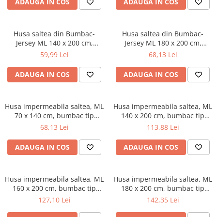
ADAUGA IN COS
ADAUGA IN COS
Mese gradinita
Scaune gradinita
Husa saltea din Bumbac-
Husa saltea din Bumbac-
Set mese si scaune gradinita
Jersey ML 140 x 200 cm,
Jersey ML 180 x 200 cm,
Mobilier copii
lavabila la 40°C, prindere cu
lavabila la 40°C, prindere cu
59,99 Lei
68,13 Lei
elastic
elastic
Mobila camera copii
ADAUGA IN COS
ADAUGA IN COS
Scaune birou pentru copii
Saltele patuturi copii
Paturi copii
Husa impermeabila saltea, ML
Husa impermeabila saltea, ML
Masa si scaune gradinita
70 x 140 cm, bumbac tip
140 x 200 cm, bumbac tip
frotir, poliuretan, lavabila la
frotir, poliuretan, lavabila la
68,13 Lei
113,88 Lei
Seturi comode living si dormitor
90°C, alb
90°C, alb
ADAUGA IN COS
ADAUGA IN COS
Husa impermeabila saltea, ML
Husa impermeabila saltea, ML
160 x 200 cm, bumbac tip
180 x 200 cm, bumbac tip
frotir, poliuretan, lavabila la
frotir, poliuretan, lavabila la
127,10 Lei
142,35 Lei
90°C, alb
90°C, alb