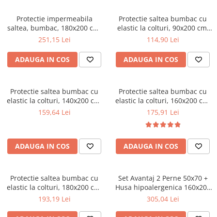
Top saltele 5 cm
Scaune manager
Top saltele 10 cm
Protectie impermeabila
Protectie saltea bumbac cu
Mobilier bucatarie
Top saltele memory 5 cm
saltea, bumbac, 180x200 cm,
elastic la colturi, 90x200 cm,
Mese bucatarie
interior poliuretan, lavabila la
umplutura fibre poliester, 150
Top saltele MemoHR 6.5 cm
251,15 Lei
114,90 Lei
90°C, alb
g/m², lavabila la 90°C, alb
Scaune pentru bucatarie
Saltele ieftine
ADAUGA IN COS
ADAUGA IN COS
Mobila bucatarie
Saltele cu plasa de arcuri
Seturi mese si scaune bucatarie
Saltele cu spuma
Mobilier hol
Protectie saltea bumbac cu
Protectie saltea bumbac cu
elastic la colturi, 140x200 cm,
elastic la colturi, 160x200 cm,
Mobila hol
umplutura fibre poliester, 150
umplutura fibre poliester, 150
159,64 Lei
175,91 Lei
Suporturi si rafturi pantofi
g/m², lavabila la 90°C, alb
g/m², lavabila la 90°C, alb
Portmantouri
Pantofare
ADAUGA IN COS
ADAUGA IN COS
Seturi mobilier hol
Stender haine
Suport pentru umerase
Protectie saltea bumbac cu
Set Avantaj 2 Perne 50x70 +
elastic la colturi, 180x200 cm,
Husa hipoalergenica 160x200
Etajere
umplutura fibre poliester, 150
+ Pilota iarna 180x200
193,19 Lei
305,04 Lei
Cuiere
g/m², lavabila la 90°C, alb
Mobilier gradinita