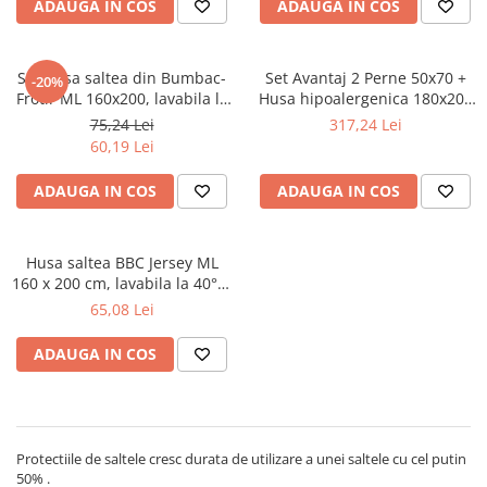
ADAUGA IN COS
ADAUGA IN COS
Set husa saltea din Bumbac-
Set Avantaj 2 Perne 50x70 +
-20%
Frotir ML 160x200, lavabila la
Husa hipoalergenica 180x200
40°C si 2 fete de perna 50x70
+ Pilota iarna 200x200
75,24 Lei
317,24 Lei
cm, multicolor
60,19 Lei
ADAUGA IN COS
ADAUGA IN COS
Husa saltea BBC Jersey ML
160 x 200 cm, lavabila la 40°C,
prindere cu elastic
65,08 Lei
ADAUGA IN COS
Protectiile de saltele cresc durata de utilizare a unei saltele cu cel putin
50% .