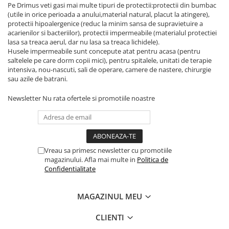
Pe Drimus veti gasi mai multe tipuri de protectii:protectii din bumbac
(utile in orice perioada a anului,material natural, placut la atingere),
protectii hipoalergenice (reduc la minim sansa de supravietuire a
acarienilor si bacteriilor), protectii impermeabile (materialul protectiei
lasa sa treaca aerul, dar nu lasa sa treaca lichidele).
Husele impermeabile sunt concepute atat pentru acasa (pentru
saltelele pe care dorm copii mici), pentru spitalele, unitati de terapie
intensiva, nou-nascuti, sali de operare, camere de nastere, chirurgie
sau azile de batrani.
Newsletter
Nu rata ofertele si promotiile noastre
Vreau sa primesc newsletter cu promotiile
magazinului. Afla mai multe in
Politica de
Confidentialitate
MAGAZINUL MEU
CLIENTI