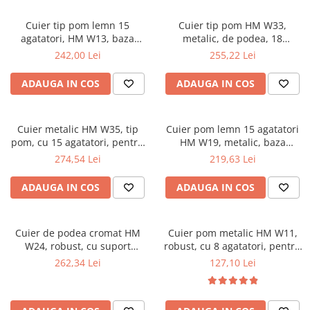
Scaune pliante
Saltele Pocket
Noptiere
Scaune birou
Saltele cu arcuri impachetate
Cuier tip pom lemn 15
Cuier tip pom HM W33,
Paturi
agatatori, HM W13, baza
metalic, de podea, 18
individual
Scaune profesionale
Seturi de pat si saltea
ceramica, fag
agatatori, negru
242,00 Lei
255,22 Lei
Saltele Memory Pocket
Masute de toaleta
Scaune Lemn
Saltele Memory Foam
Mobilier living
ADAUGA IN COS
ADAUGA IN COS
Scaune birou copii
Saltele Memory Pocket
Scaune pentru living
Scaune resigilate
Saltele cu plasa arcuri
Seturi comode living si vitrine
Scaune gradinita
Cuier metalic HM W35, tip
Cuier pom lemn 15 agatatori
Saltele cu spuma
Mobila living
pom, cu 15 agatatori, pentru
HM W19, metalic, baza
Saltele cu spuma
Scaune conferinta
hol, salon, negru
ceramica, suport umbrela,
Comode living
274,54 Lei
219,63 Lei
negru
Saltele cu spuma poliuretanica
Scaune terasa si outdoor
Set mese plus scaune
ADAUGA IN COS
ADAUGA IN COS
Saltele Latex
Mobilier birou
Saltele Memory
Scaune ergonomice
Saltele 140x200
Etajere Birou
Cuier de podea cromat HM
Cuier pom metalic HM W11,
W24, robust, cu suport
robust, cu 8 agatatori, pentru
Saltele 160x200
Dulap birou
umbrela, 10 agatatori,
hol, salon, sala asteptare,
262,34 Lei
127,10 Lei
Birouri
Saltele 180x200
argintiu
negru
Scaune pentru birou
Top saltele
Scaune pentru vizitatori