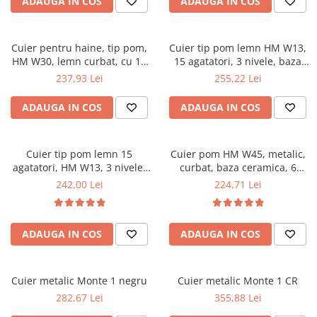
ADAUGA IN COS
ADAUGA IN COS
Top saltele 5 cm
Scaune manager
Top saltele 10 cm
Mobilier bucatarie
Top saltele memory 5 cm
Cuier pentru haine, tip pom,
Cuier tip pom lemn HM W13,
Mese bucatarie
Top saltele MemoHR 6.5 cm
HM W30, lemn curbat, cu 12
15 agatatori, 3 nivele, baza
Scaune pentru bucatarie
agatatori, suport umbrela, fag
ceramica, alb
Saltele ieftine
237,93 Lei
255,22 Lei
Mobila bucatarie
Saltele cu plasa de arcuri
Seturi mese si scaune bucatarie
ADAUGA IN COS
ADAUGA IN COS
Saltele cu spuma
Mobilier hol
Mobila hol
Cuier tip pom lemn 15
Cuier pom HM W45, metalic,
Suporturi si rafturi pantofi
agatatori, HM W13, 3 nivele,
curbat, baza ceramica, 6
imbracaminte si accesorii,
agatatori, bumbi lemn, negru
Portmantouri
242,00 Lei
224,71 Lei
baza ceramica, wenge
Pantofare
Seturi mobilier hol
ADAUGA IN COS
ADAUGA IN COS
Stender haine
Suport pentru umerase
Etajere
Cuier metalic Monte 1 negru
Cuier metalic Monte 1 CR
Cuiere
282,67 Lei
355,88 Lei
Mobilier gradinita