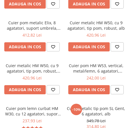
ADAUGA IN COS
ADAUGA IN COS
Mese gradinita
Scaune gradinita
Set mese si scaune gradinita
Cuier pom metalic Elix, 8
Cuier metalic HM W50, cu 9
agatatori, suport umbrela,
agatatori, tip pom, robust, alb
Mobilier copii
argintiu
412,82 Lei
420,96 Lei
Mobila camera copii
Scaune birou pentru copii
ADAUGA IN COS
ADAUGA IN COS
Saltele patuturi copii
Paturi copii
Cuier metalic HM W50, cu 9
Cuier pom HM W53, vertical,
Masa si scaune gradinita
agatatori, tip pom, robust,
metal/lemn, 6 agatatori,
Seturi comode living si dormitor
negru
alb/fag
420,96 Lei
242,00 Lei
ADAUGA IN COS
ADAUGA IN COS
Cuier pom lemn curbat HM
Cuier metalic tip pom SL Gent,
-10%
W30, cu 12 agatatori, suport
6 agatatori, alb
umbrela, alb
237,93 Lei
349,78 Lei
314,80 Lei