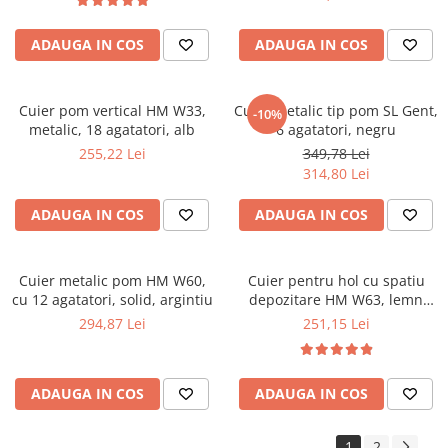
ADAUGA IN COS
ADAUGA IN COS
Cuier pom vertical HM W33,
Cuier metalic tip pom SL Gent,
-10%
metalic, 18 agatatori, alb
6 agatatori, negru
255,22 Lei
349,78 Lei
314,80 Lei
ADAUGA IN COS
ADAUGA IN COS
Cuier metalic pom HM W60,
Cuier pentru hol cu spatiu
cu 12 agatatori, solid, argintiu
depozitare HM W63, lemn
masiv, cosulete textile, 6
294,87 Lei
251,15 Lei
agatatori, natur
ADAUGA IN COS
ADAUGA IN COS
1
2