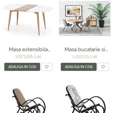
Masa extensibila
Masa bucatarie si
living HM Caliber,
living HM Pixel 2,
1.673,66 Lei
1.212,03 Lei
blat MDF, structura
MDF lacuit, cadru
metalica, 160-
metalic, 120x76 cm, 4
ADAUGA IN COS
ADAUGA IN COS
200x90x76 cm, Stejar
persoane, alb/negru
San Remo