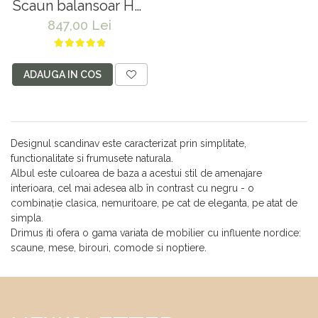
Scaun balansoar HM
Max Bis Plus, textil,
847,00 Lei
cadru lemn curbat,
90 kg, alb
ADAUGA IN COS
Designul scandinav este caracterizat prin simplitate,
functionalitate si frumusete naturala.
Albul este culoarea de baza a acestui stil de amenajare
interioara, cel mai adesea alb în contrast cu negru - o
combinație clasica, nemuritoare, pe cat de eleganta, pe atat de
simpla.
Drimus iti ofera o gama variata de mobilier cu influente nordice:
scaune, mese, birouri, comode si noptiere.