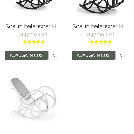
Scaun balansoar HM
Scaun balansoar HM
Max Bis Plus, textil,
Max 2, stofa, cadru
847,00 Lei
847,00 Lei
cadru lemn curbat,
lemn curbat, 90 kg,
90 kg, wenge
wenge
ADAUGA IN COS
ADAUGA IN COS