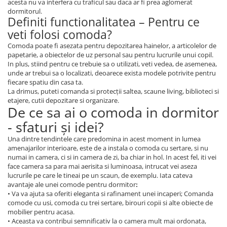
acesta nu va interfera cu traficul sau daca ar fi prea aglomerat
dormitorul.
Definiti functionalitatea – Pentru ce
veti folosi comoda?
Comoda poate fi asezata pentru depozitarea hainelor, a articolelor de
papetarie, a obiectelor de uz personal sau pentru lucrurile unui copil.
In plus, stiind pentru ce trebuie sa o utilizati, veti vedea, de asemenea,
unde ar trebui sa o localizati, deoarece exista modele potrivite pentru
fiecare spatiu din casa ta.
La drimus, puteti comanda si protecții saltea, scaune living, biblioteci si
etajere, cutii depozitare si organizare.
De ce sa ai o comoda in dormitor
- sfaturi și idei?
Una dintre tendintele care predomina in acest moment in lumea
amenajarilor interioare, este de a instala o comoda cu sertare, si nu
numai in camera, ci si in camera de zi, ba chiar in hol. In acest fel, iti vei
face camera sa para mai aerisita si luminoasa, intrucat vei aseza
lucrurile pe care le tineai pe un scaun, de exemplu. Iata cateva
avantaje ale unei comode pentru dormitorꓽ
• Va va ajuta sa oferiti eleganta si rafinament unei incaperi; Comanda
comode cu usi, comoda cu trei sertare, birouri copii si alte obiecte de
mobilier pentru acasa.
• Aceasta va contribui semnificativ la o camera mult mai ordonata,