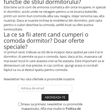
functie de stilul dormitorului?
Este bine sa tii cont de armonia cromatica din orice incapere, in special
in dormitor, acolo unde ne retagem pentru a ne incarca bateriile,
printr-un somn bun (comoda alba sau neagra, stejar sonoma sau alta
nuanta). Daca ai nuante inchise la mobilierul din dormitor, poti opta
pentru o culori deschise la comoda, astfel incat sa oferi putina
luminozitate.
La ce sa fii atent cand cumperi o
comoda dormitor? Doar oferte
speciale?
In primul rand, trebuie sa stii de la inceput daca spatiul pe care il ai in
dormitor, iti permite sa pui o comoda. Apoi, daca ai loc, masoara cat
mai exact locul in care aceasta vrei sa fie asezata. Este important sa ai
dimensiuni cat mai precise, in caz contrar, ajungi acasa si constati
faptul ca nu ai destul spatiu pentru comoda.
Newsletter
Nu rata ofertele si promotiile noastre
Vreau sa primesc newsletter cu promotiile
magazinului. Afla mai multe in
Politica de