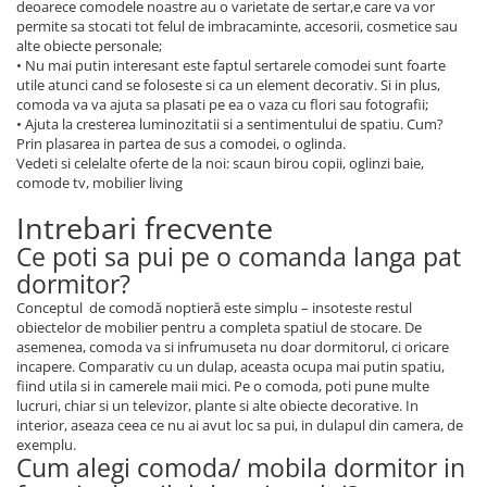
deoarece comodele noastre au o varietate de sertar,e care va vor
permite sa stocati tot felul de imbracaminte, accesorii, cosmetice sau
alte obiecte personale;
• Nu mai putin interesant este faptul sertarele comodei sunt foarte
utile atunci cand se foloseste si ca un element decorativ. Si in plus,
comoda va va ajuta sa plasati pe ea o vaza cu flori sau fotografii;
• Ajuta la cresterea luminozitatii si a sentimentului de spatiu. Cum?
Prin plasarea in partea de sus a comodei, o oglinda.
Vedeti si celelalte oferte de la noi: scaun birou copii, oglinzi baie,
comode tv, mobilier living
Intrebari frecvente
Ce poti sa pui pe o comanda langa pat
dormitor?
Conceptul de comodă noptieră este simplu – insoteste restul
obiectelor de mobilier pentru a completa spatiul de stocare. De
asemenea, comoda va si infrumuseta nu doar dormitorul, ci oricare
incapere. Comparativ cu un dulap, aceasta ocupa mai putin spatiu,
fiind utila si in camerele maii mici. Pe o comoda, poti pune multe
lucruri, chiar si un televizor, plante si alte obiecte decorative. In
interior, aseaza ceea ce nu ai avut loc sa pui, in dulapul din camera, de
exemplu.
Cum alegi comoda/ mobila dormitor in