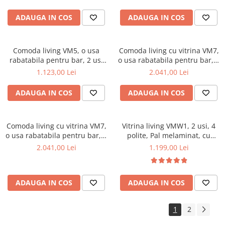
Antichizat
elemente din MDF, Nuc
ADAUGA IN COS
ADAUGA IN COS
Comoda living VM5, o usa
Comoda living cu vitrina VM7,
rabatabila pentru bar, 2 usi
o usa rabatabila pentru bar, 2
fixe, Pal Melaminat, cu
usi fixe, 3 sertare, Pal
1.123,00 Lei
2.041,00 Lei
elemente din MDF, Alb
melaminat, cu insertii MDF,
Antichizat
Nuc
ADAUGA IN COS
ADAUGA IN COS
Comoda living cu vitrina VM7,
Vitrina living VMW1, 2 usi, 4
o usa rabatabila pentru bar, 2
polite, Pal melaminat, cu
usi fixe, 3 sertare, Pal
insertii MDF, Alb Antichizat
2.041,00 Lei
1.199,00 Lei
melaminat, cu insertii MDF,
Alb Antichizat
ADAUGA IN COS
ADAUGA IN COS
1
2