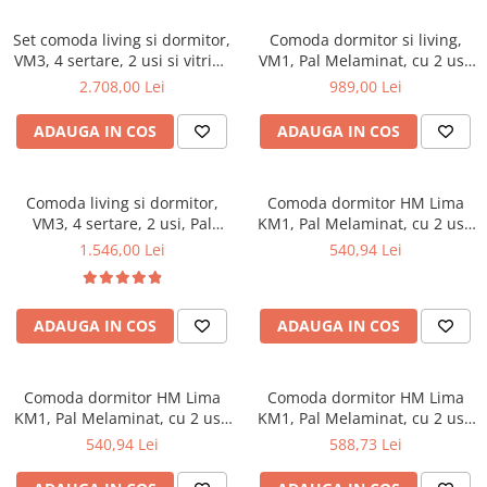
Scaune pliante
Saltele Pocket
Noptiere
Scaune birou
Set comoda living si dormitor,
Saltele cu arcuri impachetate
Comoda dormitor si living,
Paturi
VM3, 4 sertare, 2 usi si vitrina
VM1, Pal Melaminat, cu 2 usi,
individual
Scaune profesionale
Seturi de pat si saltea
suprapozabila VMN4, 2 usi, 2
un sertar, cu elemente din
2.708,00 Lei
989,00 Lei
Saltele Memory Pocket
Masute de toaleta
Scaune Lemn
polite, Pal melaminat, cu
MDF, Nuc
Saltele Memory Foam
insertii MDF, Nuc
Mobilier living
ADAUGA IN COS
ADAUGA IN COS
Scaune birou copii
Saltele Memory Pocket
Scaune pentru living
Scaune resigilate
Saltele cu plasa arcuri
Seturi comode living si vitrine
Scaune gradinita
Comoda living si dormitor,
Comoda dormitor HM Lima
Saltele cu spuma
Mobila living
VM3, 4 sertare, 2 usi, Pal
KM1, Pal Melaminat, cu 2 usi,
Saltele cu spuma
Scaune conferinta
melaminat, cu insertii MDF,
un sertar, cant ABS, stejar
Comode living
1.546,00 Lei
540,94 Lei
Nuc
sonoma
Saltele cu spuma poliuretanica
Scaune terasa si outdoor
Set mese plus scaune
Saltele Latex
Mobilier birou
ADAUGA IN COS
ADAUGA IN COS
Saltele Memory
Scaune ergonomice
Saltele 140x200
Etajere Birou
Saltele 160x200
Dulap birou
Comoda dormitor HM Lima
Comoda dormitor HM Lima
KM1, Pal Melaminat, cu 2 usi,
KM1, Pal Melaminat, cu 2 usi,
Birouri
Saltele 180x200
un sertar, cant ABS, stejar
un sertar, cant ABS, alb
540,94 Lei
588,73 Lei
Scaune pentru birou
Top saltele
sonoma/alb
Scaune pentru vizitatori