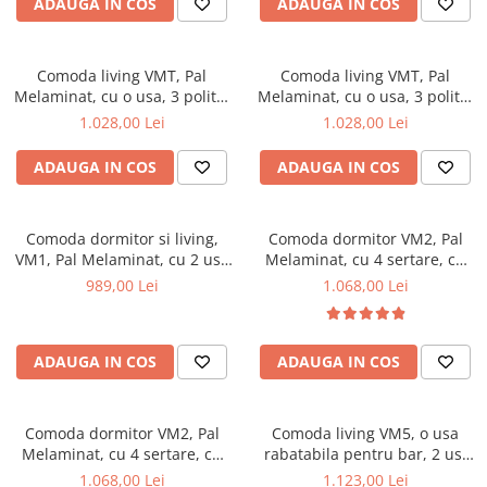
ADAUGA IN COS
ADAUGA IN COS
Mese gradinita
Scaune gradinita
Comoda living VMT, Pal
Comoda living VMT, Pal
Set mese si scaune gradinita
Melaminat, cu o usa, 3 polite,
Melaminat, cu o usa, 3 polite,
Mobilier copii
cu elemente din MDF, Nuc
cu elemente din MDF, Alb
1.028,00 Lei
1.028,00 Lei
Antichizat
Mobila camera copii
ADAUGA IN COS
ADAUGA IN COS
Scaune birou pentru copii
Saltele patuturi copii
Paturi copii
Comoda dormitor si living,
Comoda dormitor VM2, Pal
VM1, Pal Melaminat, cu 2 usi,
Masa si scaune gradinita
Melaminat, cu 4 sertare, cu
un sertar, cu elemente din
elemente din MDF, Nuc
989,00 Lei
1.068,00 Lei
Seturi comode living si dormitor
MDF, Alb Antichizat
ADAUGA IN COS
ADAUGA IN COS
Comoda dormitor VM2, Pal
Comoda living VM5, o usa
Melaminat, cu 4 sertare, cu
rabatabila pentru bar, 2 usi
elemente din MDF, Alb
fixe, Pal Melaminat, cu
1.068,00 Lei
1.123,00 Lei