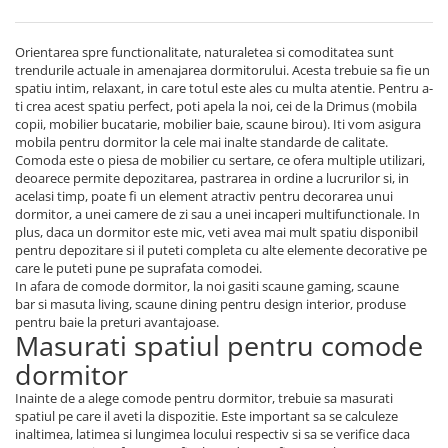
Orientarea spre functionalitate, naturaletea si comoditatea sunt
trendurile actuale in amenajarea dormitorului. Acesta trebuie sa fie un
spatiu intim, relaxant, in care totul este ales cu multa atentie. Pentru a-
ti crea acest spatiu perfect, poti apela la noi, cei de la Drimus (mobila
copii, mobilier bucatarie, mobilier baie, scaune birou). Iti vom asigura
mobila pentru dormitor la cele mai inalte standarde de calitate.
Comoda este o piesa de mobilier cu sertare, ce ofera multiple utilizari,
deoarece permite depozitarea, pastrarea in ordine a lucrurilor si, in
acelasi timp, poate fi un element atractiv pentru decorarea unui
dormitor, a unei camere de zi sau a unei incaperi multifunctionale. In
plus, daca un dormitor este mic, veti avea mai mult spatiu disponibil
pentru depozitare si il puteti completa cu alte elemente decorative pe
care le puteti pune pe suprafata comodei.
In afara de comode dormitor, la noi gasiti scaune gaming, scaune
bar si masuta living, scaune dining pentru design interior, produse
pentru baie la preturi avantajoase.
Masurati spatiul pentru comode
dormitor
Inainte de a alege comode pentru dormitor, trebuie sa masurati
spatiul pe care il aveti la dispozitie. Este important sa se calculeze
inaltimea, latimea si lungimea locului respectiv si sa se verifice daca