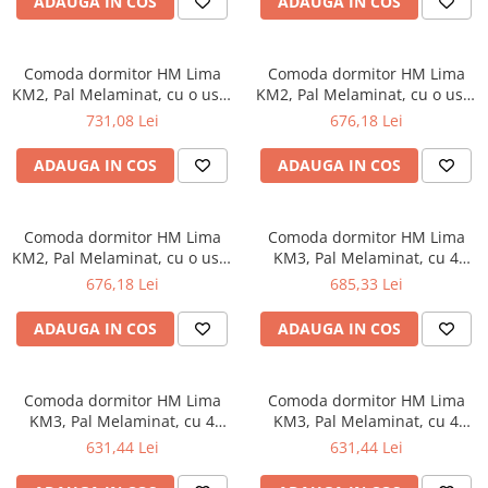
ADAUGA IN COS
ADAUGA IN COS
Top saltele 5 cm
Scaune manager
Top saltele 10 cm
Mobilier bucatarie
Top saltele memory 5 cm
Comoda dormitor HM Lima
Comoda dormitor HM Lima
Mese bucatarie
Top saltele MemoHR 6.5 cm
KM2, Pal Melaminat, cu o usa,
KM2, Pal Melaminat, cu o usa,
Scaune pentru bucatarie
4 sertare, cant ABS, alb
4 sertare, cant ABS, stejar
Saltele ieftine
731,08 Lei
676,18 Lei
sonoma/alb
Mobila bucatarie
Saltele cu plasa de arcuri
Seturi mese si scaune bucatarie
ADAUGA IN COS
ADAUGA IN COS
Saltele cu spuma
Mobilier hol
Mobila hol
Comoda dormitor HM Lima
Comoda dormitor HM Lima
Suporturi si rafturi pantofi
KM2, Pal Melaminat, cu o usa,
KM3, Pal Melaminat, cu 4
4 sertare, cant ABS, stejar
sertare, cant ABS, alb
Portmantouri
676,18 Lei
685,33 Lei
sonoma
Pantofare
ADAUGA IN COS
ADAUGA IN COS
Seturi mobilier hol
Stender haine
Suport pentru umerase
Comoda dormitor HM Lima
Comoda dormitor HM Lima
KM3, Pal Melaminat, cu 4
KM3, Pal Melaminat, cu 4
Etajere
sertare, cant ABS, stejar
sertare, cant ABS, stejar
631,44 Lei
631,44 Lei
Cuiere
sonoma/alb
sonoma
Mobilier gradinita