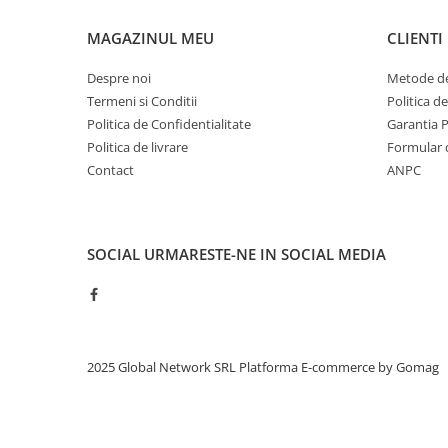
Top saltele 5 cm
Scaune manager
Top saltele 10 cm
MAGAZINUL MEU
CLIENTI
Mobilier bucatarie
Top saltele memory 5 cm
Mese bucatarie
Despre noi
Metode de
Top saltele MemoHR 6.5 cm
Scaune pentru bucatarie
Termeni si Conditii
Politica d
Saltele ieftine
Politica de Confidentialitate
Garantia 
Mobila bucatarie
Saltele cu plasa de arcuri
Politica de livrare
Formular 
Seturi mese si scaune bucatarie
Saltele cu spuma
Contact
ANPC
Mobilier hol
Mobila hol
Suporturi si rafturi pantofi
SOCIAL
URMARESTE-NE IN SOCIAL MEDIA
Portmantouri
Pantofare
Seturi mobilier hol
Stender haine
Suport pentru umerase
2025 Global Network SRL
Platforma E-commerce by Gomag
Etajere
Cuiere
Mobilier gradinita