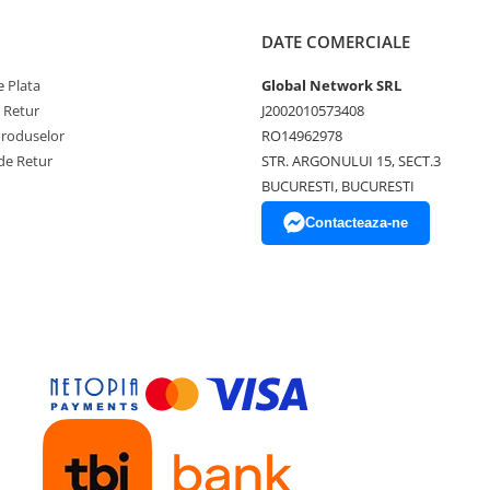
DATE COMERCIALE
 Plata
Global Network SRL
e Retur
J2002010573408
Produselor
RO14962978
de Retur
STR. ARGONULUI 15, SECT.3
BUCURESTI, BUCURESTI
Contacteaza-ne