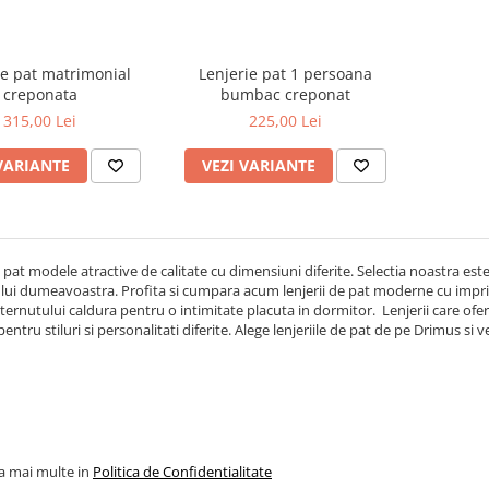
ie pat matrimonial
Lenjerie pat 1 persoana
creponata
bumbac creponat
315,00 Lei
225,00 Lei
VARIANTE
VEZI VARIANTE
e pat modele atractive de calitate cu dimensiuni diferite. Selectia noastra este
ui dumeavoastra. Profita si cumpara acum lenjerii de pat moderne cu imprim
ternutului caldura pentru o intimitate placuta in dormitor. Lenjerii care ofer
entru stiluri si personalitati diferite. Alege lenjeriile de pat de pe Drimus si v
la mai multe in
Politica de Confidentialitate