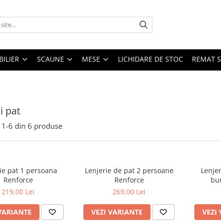
ILIER
SCAUNE
MESE
LICHIDARE DE STOC
REMAT S
i pat
1-
6
din
6
produse
ie pat 1 persoana
Lenjerie de pat 2 persoane
Lenje
Renforce
Renforce
bu
219,00 Lei
269,00 Lei
VARIANTE
VEZI VARIANTE
VEZI