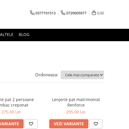
0377101513
0729005977
0,00
ALTELE
BLOG
Ordoneaza:
rie pat 2 persoane
Lenjerie pat matrimonial
mbac creponat
Renforce
275,00 Lei
295,00 Lei
 VARIANTE
VEZI VARIANTE