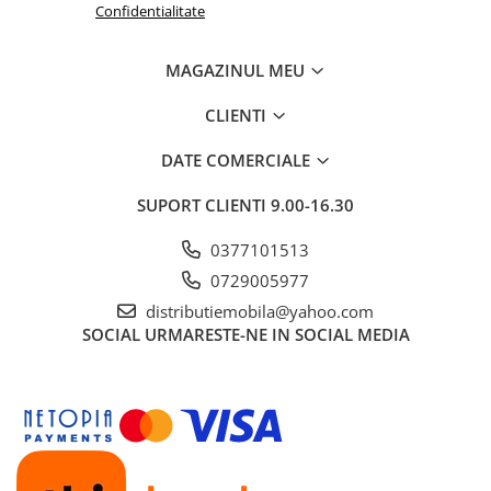
Confidentialitate
Mese gradinita
Scaune gradinita
MAGAZINUL MEU
Set mese si scaune gradinita
Mobilier copii
CLIENTI
Mobila camera copii
DATE COMERCIALE
Scaune birou pentru copii
Saltele patuturi copii
SUPORT CLIENTI
9.00-16.30
Paturi copii
0377101513
Masa si scaune gradinita
0729005977
Seturi comode living si dormitor
distributiemobila@yahoo.com
SOCIAL
URMARESTE-NE IN SOCIAL MEDIA