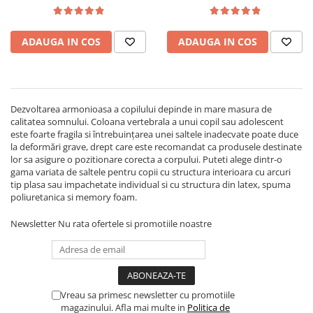
Top saltele 5 cm
160x80x8 cm
Scaune manager
Top saltele 10 cm
Mobilier bucatarie
Top saltele memory 5 cm
ADAUGA IN COS
ADAUGA IN COS
Mese bucatarie
Top saltele MemoHR 6.5 cm
Scaune pentru bucatarie
Saltele ieftine
Mobila bucatarie
Saltele cu plasa de arcuri
Seturi mese si scaune bucatarie
Dezvoltarea armonioasa a copilului depinde in mare masura de
Saltele cu spuma
calitatea somnului. Coloana vertebrala a unui copil sau adolescent
Mobilier hol
este foarte fragila si întrebuinţarea unei saltele inadecvate poate duce
Mobila hol
la deformări grave, drept care este recomandat ca produsele destinate
lor sa asigure o pozitionare corecta a corpului. Puteti alege dintr-o
Suporturi si rafturi pantofi
gama variata de saltele pentru copii cu structura interioara cu arcuri
Portmantouri
tip plasa sau impachetate individual si cu structura din latex, spuma
poliuretanica si memory foam.
Pantofare
Seturi mobilier hol
Newsletter
Nu rata ofertele si promotiile noastre
Stender haine
Suport pentru umerase
Etajere
Cuiere
Vreau sa primesc newsletter cu promotiile
magazinului. Afla mai multe in
Politica de
Mobilier gradinita