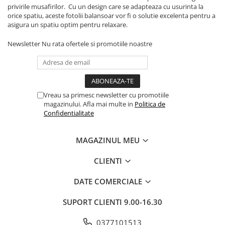
Top saltele 5 cm
privirile musafirilor. Cu un design care se adapteaza cu usurinta la
Scaune manager
Top saltele 10 cm
orice spatiu, aceste fotolii balansoar vor fi o solutie excelenta pentru a
Mobilier bucatarie
asigura un spatiu optim pentru relaxare.
Top saltele memory 5 cm
Mese bucatarie
Top saltele MemoHR 6.5 cm
Newsletter
Nu rata ofertele si promotiile noastre
Scaune pentru bucatarie
Saltele ieftine
Mobila bucatarie
Saltele cu plasa de arcuri
Seturi mese si scaune bucatarie
Saltele cu spuma
Mobilier hol
Vreau sa primesc newsletter cu promotiile
magazinului. Afla mai multe in
Politica de
Mobila hol
Confidentialitate
Suporturi si rafturi pantofi
Portmantouri
MAGAZINUL MEU
Pantofare
Seturi mobilier hol
CLIENTI
Stender haine
DATE COMERCIALE
Suport pentru umerase
Etajere
SUPORT CLIENTI
9.00-16.30
Cuiere
Mobilier gradinita
0377101513