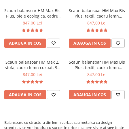
Scaune pliante
Saltele Pocket
Noptiere
Scaune birou
Scaun balansoar HM Max Bis
Saltele cu arcuri impachetate
Scaun balansoar HM Max Bis
Paturi
Plus, piele ecologica, cadru
Plus, textil, cadru lemn
individual
Scaune profesionale
Seturi de pat si saltea
lemn curbat, 90 kg, Fag
curbat, 90 kg, wenge
847,00 Lei
847,00 Lei
Saltele Memory Pocket
Masute de toaleta
Scaune Lemn
Saltele Memory Foam
Mobilier living
Scaune birou copii
Saltele Memory Pocket
Scaune pentru living
ADAUGA IN COS
ADAUGA IN COS
Scaune resigilate
Saltele cu plasa arcuri
Seturi comode living si vitrine
Scaune gradinita
Saltele cu spuma
Mobila living
Scaun balansoar HM Max 2,
Scaun balansoar HM Max Bis
Saltele cu spuma
Scaune conferinta
Comode living
stofa, cadru lemn curbat, 90
Plus, textil, cadru lemn
Saltele cu spuma poliuretanica
Scaune terasa si outdoor
Set mese plus scaune
kg, wenge
curbat, 90 kg, alb
847,00 Lei
847,00 Lei
Saltele Latex
Mobilier birou
Saltele Memory
Scaune ergonomice
Saltele 140x200
ADAUGA IN COS
ADAUGA IN COS
Etajere Birou
Saltele 160x200
Dulap birou
Birouri
Saltele 180x200
Scaune pentru birou
Top saltele
Balansoare cu structura din lemn curbat sau metalica cu design
Scaune pentru vizitatori
scandinav se vor incadra cu succes in orice incapere si vor atrage toate