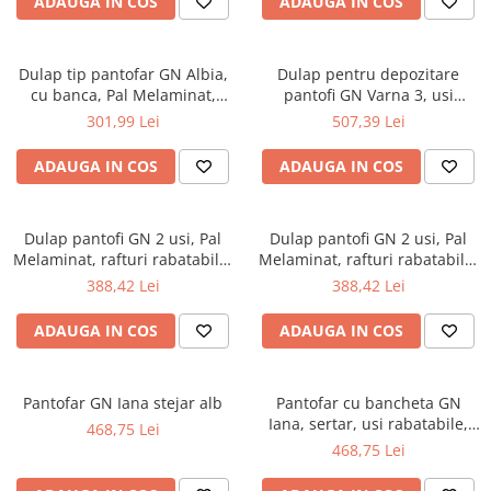
ADAUGA IN COS
ADAUGA IN COS
Top saltele 5 cm
Scaune manager
Top saltele 10 cm
Mobilier bucatarie
Top saltele memory 5 cm
Dulap tip pantofar GN Albia,
Dulap pentru depozitare
Mese bucatarie
Top saltele MemoHR 6.5 cm
cu banca, Pal Melaminat,
pantofi GN Varna 3, usi
Scaune pentru bucatarie
doua rafturi, capacitate 6
rabatabile, Pal Melaminat,
Saltele ieftine
301,99 Lei
507,39 Lei
perechi, alb
stejar alb
Mobila bucatarie
Saltele cu plasa de arcuri
Seturi mese si scaune bucatarie
ADAUGA IN COS
ADAUGA IN COS
Saltele cu spuma
Mobilier hol
Mobila hol
Dulap pantofi GN 2 usi, Pal
Dulap pantofi GN 2 usi, Pal
Suporturi si rafturi pantofi
Melaminat, rafturi rabatabile,
Melaminat, rafturi rabatabile,
stejar alb
stejar alb/alb
Portmantouri
388,42 Lei
388,42 Lei
Pantofare
ADAUGA IN COS
ADAUGA IN COS
Seturi mobilier hol
Stender haine
Suport pentru umerase
Pantofar GN Iana stejar alb
Pantofar cu bancheta GN
Iana, sertar, usi rabatabile,
Etajere
468,75 Lei
Pal Melaminat, alb
468,75 Lei
Cuiere
Mobilier gradinita