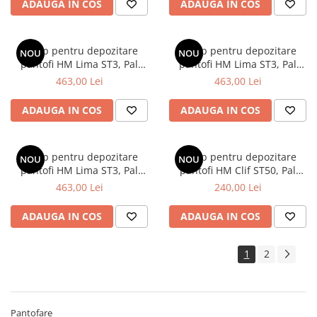
ADAUGA IN COS
ADAUGA IN COS
Dulap pentru depozitare
Dulap pentru depozitare
NOU
NOU
pantofi HM Lima ST3, Pal
pantofi HM Lima ST3, Pal
melaminat, 2 compartimente,
melaminat, 2 compartimente,
463,00 Lei
463,00 Lei
stejar sonoma
stejar artizanal
ADAUGA IN COS
ADAUGA IN COS
Dulap pentru depozitare
Dulap pentru depozitare
NOU
NOU
pantofi HM Lima ST3, Pal
pantofi HM Clif ST50, Pal
melaminat, 2 compartimente,
melaminat, polita, stejar
463,00 Lei
240,00 Lei
alb
artizanal
ADAUGA IN COS
ADAUGA IN COS
1
2
Pantofare