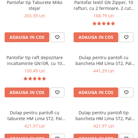
Scaune pliante
Saltele Pocket
Pantofar tip Taburete Miko
Pantofar textil GN Zipper, 10
Noptiere
stejar
rafturi, cu 2 fermoare, 2 cutii
Scaune birou
Saltele cu arcuri impachetate
Paturi
depozitare, capacitate 30
265,39 Lei
168,79 Lei
individual
Scaune profesionale
Seturi de pat si saltea
perechi, gri
Saltele Memory Pocket
Masute de toaleta
Scaune Lemn
Saltele Memory Foam
Mobilier living
ADAUGA IN COS
ADAUGA IN COS
Scaune birou copii
Saltele Memory Pocket
Scaune pentru living
Scaune resigilate
Saltele cu plasa arcuri
Seturi comode living si vitrine
Scaune gradinita
Pantofar tip raft depozitare
Dulap pentru pantofi cu
Saltele cu spuma
Mobila living
incaltaminte GN10R, cu 10
bancheta HM Lima ST2, Pal
Saltele cu spuma
Scaune conferinta
polite textile, capacitate 24
melaminat, stofa, capacitate 6
Comode living
150,49 Lei
441,29 Lei
perechi
perechi, alb
Saltele cu spuma poliuretanica
Scaune terasa si outdoor
Set mese plus scaune
Saltele Latex
Mobilier birou
ADAUGA IN COS
ADAUGA IN COS
Saltele Memory
Scaune ergonomice
Saltele 140x200
Etajere Birou
Saltele 160x200
Dulap birou
Dulap pentru pantofi cu
Dulap pentru pantofi tip
taburete HM Lima ST2, Pal
bancheta HM Lima ST2, Pal
Birouri
Saltele 180x200
melaminat, stofa, capacitate 6
melaminat, stofa, capacitate 6
421,97 Lei
421,97 Lei
Scaune pentru birou
Top saltele
perechi, alb/stejar sonoma
perechi, stejar sonoma
Scaune pentru vizitatori