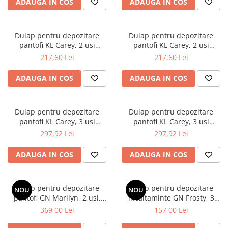
ADAUGA IN COS
ADAUGA IN COS
Mese gradinita
Scaune gradinita
Dulap pentru depozitare
Dulap pentru depozitare
Set mese si scaune gradinita
pantofi KL Carey, 2 usi
pantofi KL Carey, 2 usi
Mobilier copii
rabatabile, 4 rafturi, Pal
rabatabile, 4 rafturi, Pal
217,60 Lei
217,60 Lei
Melaminat, alb
Melaminat, gri
Mobila camera copii
ADAUGA IN COS
ADAUGA IN COS
Scaune birou pentru copii
Saltele patuturi copii
Paturi copii
Dulap pentru depozitare
Dulap pentru depozitare
Masa si scaune gradinita
pantofi KL Carey, 3 usi
pantofi KL Carey, 3 usi
rabatabile, 6 rafturi, Pal
rabatabile, 6 rafturi, Pal
297,92 Lei
297,92 Lei
Seturi comode living si dormitor
Melaminat, alb
Melaminat, gri
ADAUGA IN COS
ADAUGA IN COS
Dulap pentru depozitare
Dulap pentru depozitare
NOU
NOU
pantofi GN Marilyn, 2 usi,
incaltaminte GN Frosty, 3
rafturi, cadru metalic, MDF,
rafturi, Pal Melaminat, alb
369,00 Lei
157,00 Lei
stejar