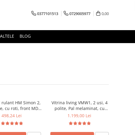
0377101513
0729005977
0,00
ALTELE
BLOG
 rulant HM Simon 2,
Vitrina living VMW1, 2 usi, 4
e, cu roti, front MDF,
polite, Pal melaminat, cu
alb
insertii MDF, Alb Antichizat
498,24 Lei
1.199,00 Lei