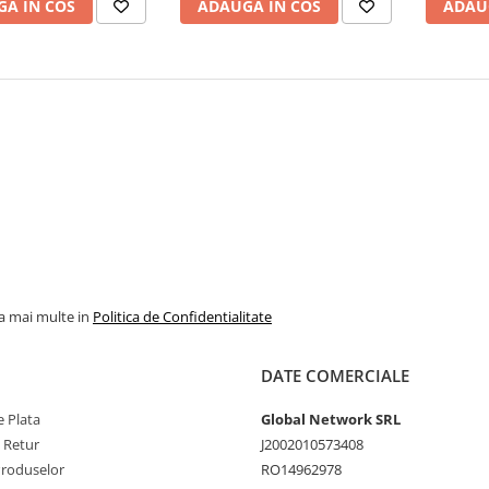
A IN COS
ADAUGA IN COS
ADAU
la mai multe in
Politica de Confidentialitate
DATE COMERCIALE
 Plata
Global Network SRL
e Retur
J2002010573408
Produselor
RO14962978