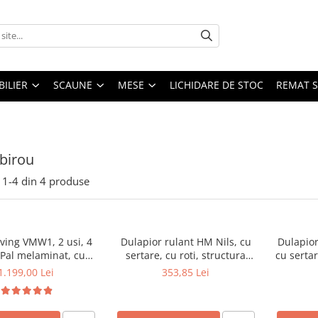
ILIER
SCAUNE
MESE
LICHIDARE DE STOC
REMAT S
birou
1-
4
din
4
produse
living VMW1, 2 usi, 4
Dulapior rulant HM Nils, cu
Dulapior
 Pal melaminat, cu
sertare, cu roti, structura
cu sertar
ertii MDF, Nuc
lemn, natur
1.199,00 Lei
353,85 Lei