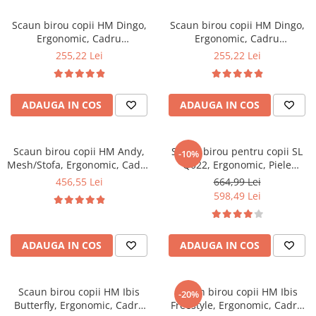
Mese gradinita
Scaun birou copii HM Dingo,
Scaun birou copii HM Dingo,
Scaune gradinita
Ergonomic, Cadru
Ergonomic, Cadru
Polipropilena, Mesh, Inaltime
Polipropilena, Mesh, Inaltime
Set mese si scaune gradinita
255,22 Lei
255,22 Lei
ajustabila, 80 kg, 98x41x56
ajustabila, 80 kg, 98x41x56
Mobilier copii
cm, Verde
cm, Gri
Mobila camera copii
ADAUGA IN COS
ADAUGA IN COS
Scaune birou pentru copii
Saltele patuturi copii
Paturi copii
Scaun birou copii HM Andy,
Scaun birou pentru copii SL
-10%
Mesh/Stofa, Ergonomic, Cadru
Q022, Ergonomic, Piele
Masa si scaune gradinita
Cromat, Inaltime ajustabila,
ecologica, Inaltime ajustabila,
456,55 Lei
664,99 Lei
Seturi comode living si dormitor
Mecanism balansare, Rotire
Roti pivotante, 90 Kg, roz
598,49 Lei
360 ˚, 102 Kg, Albastru
ADAUGA IN COS
ADAUGA IN COS
Scaun birou copii HM Ibis
Scaun birou copii HM Ibis
-20%
Butterfly, Ergonomic, Cadru
Freestyle, Ergonomic, Cadru