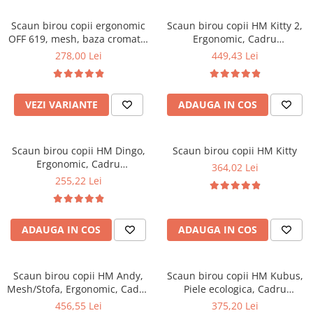
Scaune pliante
Saltele Pocket
Noptiere
Scaune birou
Saltele cu arcuri impachetate
Scaun birou copii ergonomic
Scaun birou copii HM Kitty 2,
Paturi
OFF 619, mesh, baza cromata,
Ergonomic, Cadru
individual
Scaune profesionale
Seturi de pat si saltea
inaltime reglabila, 80 kg
Polipropilena, Piele ecologica,
278,00 Lei
449,43 Lei
Saltele Memory Pocket
Masute de toaleta
Scaune Lemn
Inaltime ajustabila, 80 kg,
Saltele Memory Foam
95x55x35 cm, Alb
Mobilier living
Scaune birou copii
Saltele Memory Pocket
Scaune pentru living
VEZI VARIANTE
ADAUGA IN COS
Scaune resigilate
Saltele cu plasa arcuri
Seturi comode living si vitrine
Scaune gradinita
Saltele cu spuma
Mobila living
Scaun birou copii HM Dingo,
Scaun birou copii HM Kitty
Saltele cu spuma
Scaune conferinta
Comode living
Ergonomic, Cadru
364,02 Lei
Saltele cu spuma poliuretanica
Scaune terasa si outdoor
Set mese plus scaune
Polipropilena, Mesh, Inaltime
255,22 Lei
ajustabila, 80 kg, 98x41x56
Saltele Latex
Mobilier birou
cm, Roz
Saltele Memory
Scaune ergonomice
Saltele 140x200
ADAUGA IN COS
ADAUGA IN COS
Etajere Birou
Saltele 160x200
Dulap birou
Birouri
Saltele 180x200
Scaun birou copii HM Andy,
Scaun birou copii HM Kubus,
Scaune pentru birou
Mesh/Stofa, Ergonomic, Cadru
Piele ecologica, Cadru
Top saltele
metalic, Inaltime ajustabila,
Polipropilena, Roti cauciucate,
456,55 Lei
375,20 Lei
Scaune pentru vizitatori