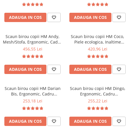
Top saltele 5 cm
Mecanism de balans, 102 Kg,
Inaltime ajustabila, 80 Kg,
Scaune manager
Roz
Galben
Top saltele 10 cm
Mobilier bucatarie
Top saltele memory 5 cm
ADAUGA IN COS
ADAUGA IN COS
Mese bucatarie
Top saltele MemoHR 6.5 cm
Scaune pentru bucatarie
Saltele ieftine
Mobila bucatarie
Scaun birou copii HM Andy,
Scaun birou copii HM Coco,
Saltele cu plasa de arcuri
Mesh/Stofa, Ergonomic, Cadru
Piele ecologica, Inaltime
Seturi mese si scaune bucatarie
Saltele cu spuma
Cromat, Inaltime ajustabila,
reglabila, Cadru Cromat, 80
456,55 Lei
420,96 Lei
Mobilier hol
Mecanism balansare, 102 Kg,
kg, Alb
Verde
Mobila hol
Suporturi si rafturi pantofi
ADAUGA IN COS
ADAUGA IN COS
Portmantouri
Pantofare
Scaun birou copii HM Darian
Scaun birou copii HM Dingo,
Seturi mobilier hol
Bis, Ergonomic, Cadru
Ergonomic, Cadru
Stender haine
Polipropilena, Stofa, Inaltime
Polipropilena, Mesh, Inaltime
253,18 Lei
255,22 Lei
ajustabila, 80 Kg, Gri
ajustabila, 80 kg, 98x41x56
Suport pentru umerase
cm, Violet
Etajere
Cuiere
ADAUGA IN COS
ADAUGA IN COS
Mobilier gradinita