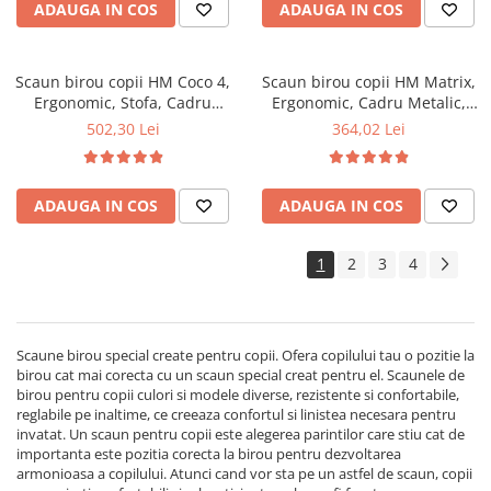
ADAUGA IN COS
ADAUGA IN COS
Scaun birou copii HM Coco 4,
Scaun birou copii HM Matrix,
Ergonomic, Stofa, Cadru
Ergonomic, Cadru Metalic,
metalic, Inaltime ajustabila,
Stofa/Piele ecologica, Inaltime
502,30 Lei
364,02 Lei
Roti pivotante, 80 kg, Gri
ajustabila, 100 Kg, Alb/Negru
deschis
ADAUGA IN COS
ADAUGA IN COS
1
2
3
4
Scaune birou special create pentru copii. Ofera copilului tau o pozitie la
birou cat mai corecta cu un scaun special creat pentru el. Scaunele de
birou pentru copii culori si modele diverse, rezistente si confortabile,
reglabile pe inaltime, ce creeaza confortul si linistea necesara pentru
invatat. Un scaun pentru copii este alegerea parintilor care stiu cat de
importanta este pozitia corecta la birou pentru dezvoltarea
armonioasa a copilului. Atunci cand vor sta pe un astfel de scaun, copii