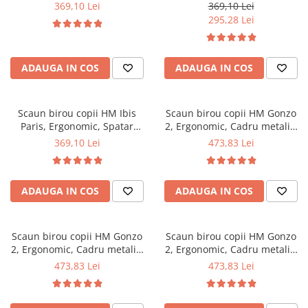
Metal, Stofa/Piele ecologica,
Metal, Stofa, Inaltime
369,10 Lei
369,10 Lei
Inaltime ajustabila, 100 Kg,
ajustabila, Manere
295,28 Lei
Multicolor
polipropilena, 100 Kg,
Multicolor
ADAUGA IN COS
ADAUGA IN COS
Scaun birou copii HM Ibis
Scaun birou copii HM Gonzo
Paris, Ergonomic, Spatar
2, Ergonomic, Cadru metalic,
curbat, Cadru Cromat, Stofa,
Tapitat cu piele ecologica,
369,10 Lei
473,83 Lei
Inaltime ajustabila, 100 Kg,
Ajustabil pe inaltime, Cu
Multicolor
brate, 90 Kg, Alb
ADAUGA IN COS
ADAUGA IN COS
Scaun birou copii HM Gonzo
Scaun birou copii HM Gonzo
2, Ergonomic, Cadru metalic,
2, Ergonomic, Cadru metalic,
Tapitat cu piele ecologica,
Tapitat cu piele ecologica,
473,83 Lei
473,83 Lei
Mecanism de balans, Cu
Mecanism de balans, Cu
brate, 90 Kg, Negru
brate, 90 Kg, Roz