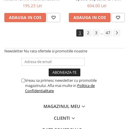
natur
Melaminat, insertii MDF, Nuc
195,23 Lei
604,00 Lei
ADAUGA IN COS
ADAUGA IN COS
1
2
3
47
...
Newsletter
Nu rata ofertele si promotiile noastre
Vreau sa primesc newsletter cu promotiile
magazinului. Afla mai multe in
Politica de
Confidentialitate
MAGAZINUL MEU
CLIENTI