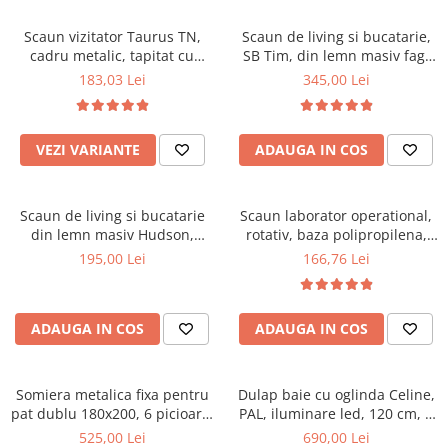
Scaune pliante
Saltele Pocket
Noptiere
Scaune birou
Saltele cu arcuri impachetate
Scaun vizitator Taurus TN,
Scaun de living si bucatarie,
Paturi
cadru metalic, tapitat cu
SB Tim, din lemn masiv fag,
individual
Scaune profesionale
Seturi de pat si saltea
stofa, stivuibil, 120 kg, negru
tapiterie stofa, lacuit, 120 kg,
183,03 Lei
345,00 Lei
Saltele Memory Pocket
Masute de toaleta
Scaune Lemn
96x43x40 cm, Alb/Rosu
Saltele Memory Foam
Mobilier living
Scaune birou copii
Saltele Memory Pocket
Scaune pentru living
VEZI VARIANTE
ADAUGA IN COS
Scaune resigilate
Saltele cu plasa arcuri
Seturi comode living si vitrine
Scaune gradinita
Saltele cu spuma
Mobila living
Scaun de living si bucatarie
Scaun laborator operational,
Saltele cu spuma
Scaune conferinta
Comode living
din lemn masiv Hudson,
rotativ, baza polipropilena,
Saltele cu spuma poliuretanica
Scaune terasa si outdoor
Set mese plus scaune
tapiterie stofa,100 kg,
piele ecologica, inaltime
195,00 Lei
166,76 Lei
94x50x42 cm, nuc/maro
ajustabila, 100 kg, negru
Saltele Latex
Mobilier birou
Saltele Memory
Scaune ergonomice
Saltele 140x200
ADAUGA IN COS
ADAUGA IN COS
Etajere Birou
Saltele 160x200
Dulap birou
Birouri
Saltele 180x200
Somiera metalica fixa pentru
Dulap baie cu oglinda Celine,
Scaune pentru birou
pat dublu 180x200, 6 picioare,
PAL, iluminare led, 120 cm, 3
Top saltele
32 lamele lemn fag, benzi
usi, 3 rafturi, soft close, alb
525,00 Lei
690,00 Lei
Scaune pentru vizitatori