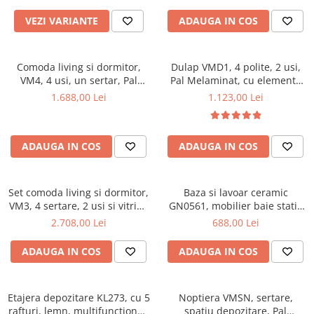
VEZI VARIANTE
ADAUGA IN COS
Comoda living si dormitor,
Dulap VMD1, 4 polite, 2 usi,
VM4, 4 usi, un sertar, Pal
Pal Melaminat, cu elemente
melaminat, cu insertii MDF,
din MDF, Nuc
1.688,00 Lei
1.123,00 Lei
Nuc
ADAUGA IN COS
ADAUGA IN COS
Set comoda living si dormitor,
Baza si lavoar ceramic
VM3, 4 sertare, 2 usi si vitrina
GN0561, mobilier baie stativ
suprapozabila VMN4, 2 usi, 2
50 cm, front MDF, 2 usi, 2
2.708,00 Lei
688,00 Lei
polite, Pal melaminat, cu
rafturi, picioare cromate
insertii MDF, Nuc
reglabile, alb/antracit
ADAUGA IN COS
ADAUGA IN COS
Etajera depozitare KL273, cu 5
Noptiera VMSN, sertare,
rafturi, lemn, multifunctional,
spatiu depozitare, Pal