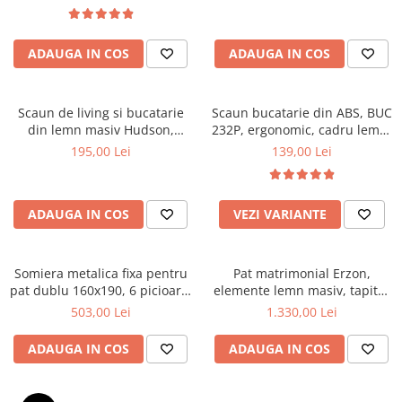
Top saltele 5 cm
textile, suport saltea ferm,
Scaune manager
negru
Top saltele 10 cm
Mobilier bucatarie
Top saltele memory 5 cm
ADAUGA IN COS
ADAUGA IN COS
Mese bucatarie
Top saltele MemoHR 6.5 cm
Scaune pentru bucatarie
Saltele ieftine
Mobila bucatarie
Scaun de living si bucatarie
Scaun bucatarie din ABS, BUC
Saltele cu plasa de arcuri
din lemn masiv Hudson,
232P, ergonomic, cadru lemn,
Seturi mese si scaune bucatarie
Saltele cu spuma
tapiterie stofa,100 kg,
100 kg
195,00 Lei
139,00 Lei
Mobilier hol
94x50x42 cm, alb/gri
Mobila hol
Suporturi si rafturi pantofi
ADAUGA IN COS
VEZI VARIANTE
Portmantouri
Pantofare
Somiera metalica fixa pentru
Pat matrimonial Erzon,
Seturi mobilier hol
pat dublu 160x190, 6 picioare,
elemente lemn masiv, tapitat
Stender haine
30 lamele lemn fag, benzi
cu stofa, cu somiera,140x200
503,00 Lei
1.330,00 Lei
textile, suport saltea ferm,
cm, gri
Suport pentru umerase
negru
ADAUGA IN COS
ADAUGA IN COS
Etajere
Cuiere
Mobilier gradinita