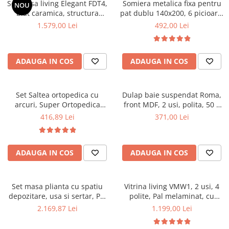
Set masa living Elegant FDT4,
Somiera metalica fixa pentru
NOU
Mese gradinita
blat caramica, structura
pat dublu 140x200, 6 picioare,
metalica, 140x80x75 cm,
32 lamele lemn fag, benzi
1.579,00 Lei
492,00 Lei
Scaune gradinita
alb/maro si 6 scaune Doina
textile, suport saltea ferm,
Set mese si scaune gradinita
FDC2, tapiterie catifea, 90 kg,
negru
bej
Mobilier copii
ADAUGA IN COS
ADAUGA IN COS
Mobila camera copii
Scaune birou pentru copii
Set Saltea ortopedica cu
Dulap baie suspendat Roma,
Saltele patuturi copii
arcuri, Super Ortopedica
front MDF, 2 usi, polita, 50 x
Paturi copii
Sofia, 90x200x20cm, fermitate
68 cm, alb
416,89 Lei
371,00 Lei
Masa si scaune gradinita
medie, cu plasa arcuri tip
Bonell, fata vara-iarna, sistem
Seturi comode living si dormitor
aerisire cu butoni, Saltex plus
ADAUGA IN COS
ADAUGA IN COS
perna matlasata, antialergica,
50x70cm
Set masa plianta cu spatiu
Vitrina living VMW1, 2 usi, 4
depozitare, usa si sertar, Pal
polite, Pal melaminat, cu
Melaminat, 160x96x80 cm si 6
insertii MDF, Nuc
2.169,87 Lei
1.199,00 Lei
scaune pliante lemn, tapitate
cu piele ecologica, nuc