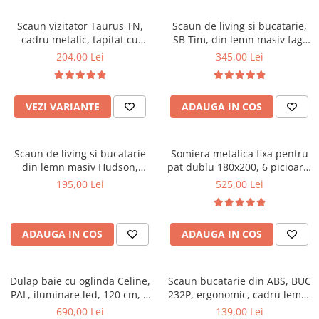
Scaune pliante
Saltele Pocket
Noptiere
Scaune birou
Saltele cu arcuri impachetate
Scaun vizitator Taurus TN,
Scaun de living si bucatarie,
Paturi
cadru metalic, tapitat cu
SB Tim, din lemn masiv fag,
individual
Scaune profesionale
Seturi de pat si saltea
stofa, stivuibil, 120 kg, negru
tapiterie stofa, lacuit, 120 kg,
204,00 Lei
345,00 Lei
Saltele Memory Pocket
Masute de toaleta
Scaune Lemn
96x43x40 cm, Alb/Rosu
Saltele Memory Foam
Mobilier living
Scaune birou copii
Saltele Memory Pocket
Scaune pentru living
VEZI VARIANTE
ADAUGA IN COS
Scaune resigilate
Saltele cu plasa arcuri
Seturi comode living si vitrine
Scaune gradinita
Saltele cu spuma
Mobila living
Scaun de living si bucatarie
Somiera metalica fixa pentru
Saltele cu spuma
Scaune conferinta
Comode living
din lemn masiv Hudson,
pat dublu 180x200, 6 picioare,
Saltele cu spuma poliuretanica
Scaune terasa si outdoor
Set mese plus scaune
tapiterie stofa,100 kg,
32 lamele lemn fag, benzi
195,00 Lei
525,00 Lei
94x50x42 cm, nuc/maro
textile, suport saltea ferm,
Saltele Latex
Mobilier birou
negru
Saltele Memory
Scaune ergonomice
Saltele 140x200
ADAUGA IN COS
ADAUGA IN COS
Etajere Birou
Saltele 160x200
Dulap birou
Birouri
Saltele 180x200
Dulap baie cu oglinda Celine,
Scaun bucatarie din ABS, BUC
Scaune pentru birou
PAL, iluminare led, 120 cm, 3
232P, ergonomic, cadru lemn,
Top saltele
usi, 3 rafturi, soft close, alb
100 kg
690,00 Lei
139,00 Lei
Scaune pentru vizitatori