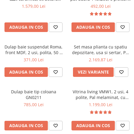
metalica, 140x80x75 cm,
32 lamele lemn fag, benzi
1.579,00 Lei
492,00 Lei
Mese gradinita
alb/maro si 6 scaune Doina
textile, suport saltea ferm,
Scaune gradinita
FDC2, tapiterie catifea, 90 kg,
negru
bej
Set mese si scaune gradinita
ADAUGA IN COS
ADAUGA IN COS
Mobilier copii
Mobila camera copii
Dulap baie suspendat Roma,
Set masa plianta cu spatiu
Scaune birou pentru copii
front MDF, 2 usi, polita, 50 x
depozitare, usa si sertar, Pal
Saltele patuturi copii
68 cm, alb
Melaminat, 160x96x80 cm si 6
371,00 Lei
2.169,87 Lei
Paturi copii
scaune pliante lemn, tapitate
cu piele ecologica, nuc
Masa si scaune gradinita
ADAUGA IN COS
VEZI VARIANTE
Seturi comode living si dormitor
Dulap baie tip coloana
Vitrina living VMW1, 2 usi, 4
GN0211
polite, Pal melaminat, cu
insertii MDF, Nuc
785,00 Lei
1.199,00 Lei
ADAUGA IN COS
ADAUGA IN COS