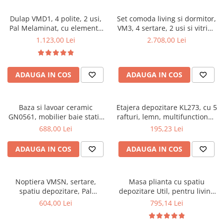
Dulap VMD1, 4 polite, 2 usi,
Set comoda living si dormitor,
Pal Melaminat, cu elemente
VM3, 4 sertare, 2 usi si vitrina
din MDF, Nuc
suprapozabila VMN4, 2 usi, 2
1.123,00 Lei
2.708,00 Lei
polite, Pal melaminat, cu
insertii MDF, Nuc
ADAUGA IN COS
ADAUGA IN COS
Baza si lavoar ceramic
Etajera depozitare KL273, cu 5
GN0561, mobilier baie stativ
rafturi, lemn, multifunctional,
50 cm, front MDF, 2 usi, 2
natur
688,00 Lei
195,23 Lei
rafturi, picioare cromate
reglabile, alb/antracit
ADAUGA IN COS
ADAUGA IN COS
Noptiera VMSN, sertare,
Masa plianta cu spatiu
spatiu depozitare, Pal
depozitare Util, pentru living
Melaminat, insertii MDF, Nuc
si bucatarie, PAL, structura
604,00 Lei
795,14 Lei
lemn masiv, cu role, 6
persoane, 160x96x80 cm, fag