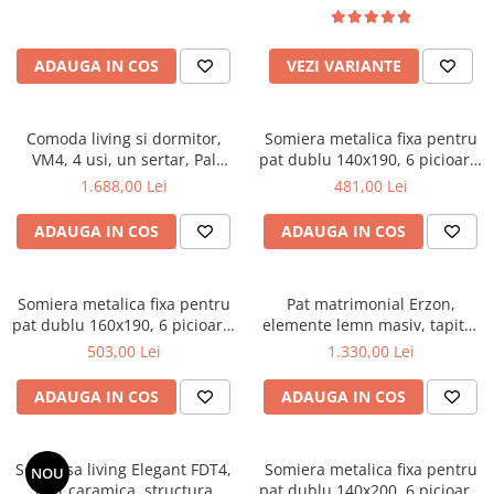
Top saltele 5 cm
Scaune manager
Top saltele 10 cm
Mobilier bucatarie
Top saltele memory 5 cm
ADAUGA IN COS
VEZI VARIANTE
Mese bucatarie
Top saltele MemoHR 6.5 cm
Scaune pentru bucatarie
Saltele ieftine
Mobila bucatarie
Comoda living si dormitor,
Somiera metalica fixa pentru
Saltele cu plasa de arcuri
VM4, 4 usi, un sertar, Pal
pat dublu 140x190, 6 picioare,
Seturi mese si scaune bucatarie
Saltele cu spuma
melaminat, cu insertii MDF,
30 lamele lemn fag, benzi
1.688,00 Lei
481,00 Lei
Mobilier hol
Nuc
textile, suport saltea ferm,
negru
Mobila hol
ADAUGA IN COS
ADAUGA IN COS
Suporturi si rafturi pantofi
Portmantouri
Somiera metalica fixa pentru
Pat matrimonial Erzon,
Pantofare
pat dublu 160x190, 6 picioare,
elemente lemn masiv, tapitat
Seturi mobilier hol
30 lamele lemn fag, benzi
cu stofa, cu somiera,140x200
503,00 Lei
1.330,00 Lei
textile, suport saltea ferm,
cm, gri
Stender haine
negru
ADAUGA IN COS
ADAUGA IN COS
Suport pentru umerase
Etajere
Cuiere
Set masa living Elegant FDT4,
Somiera metalica fixa pentru
NOU
Mobilier gradinita
blat caramica, structura
pat dublu 140x200, 6 picioare,