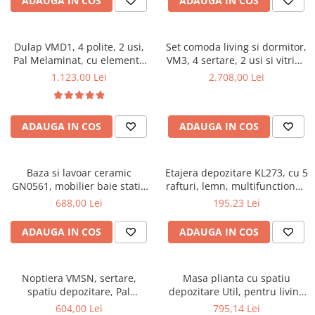
ADAUGA IN COS
ADAUGA IN COS
Dulap VMD1, 4 polite, 2 usi,
Set comoda living si dormitor,
Pal Melaminat, cu elemente
VM3, 4 sertare, 2 usi si vitrina
din MDF, Nuc
suprapozabila VMN4, 2 usi, 2
1.123,00 Lei
2.708,00 Lei
polite, Pal melaminat, cu
insertii MDF, Nuc
ADAUGA IN COS
ADAUGA IN COS
Baza si lavoar ceramic
Etajera depozitare KL273, cu 5
GN0561, mobilier baie stativ
rafturi, lemn, multifunctional,
50 cm, front MDF, 2 usi, 2
natur
688,00 Lei
195,23 Lei
rafturi, picioare cromate
reglabile, alb/antracit
ADAUGA IN COS
ADAUGA IN COS
Noptiera VMSN, sertare,
Masa plianta cu spatiu
spatiu depozitare, Pal
depozitare Util, pentru living
Melaminat, insertii MDF, Nuc
si bucatarie, PAL, structura
604,00 Lei
795,14 Lei