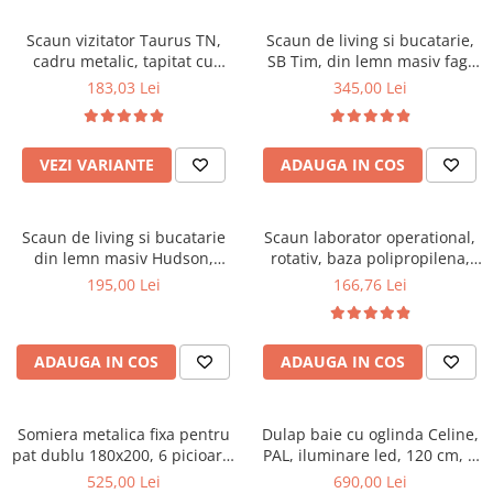
Scaune pliante
Saltele Pocket
Noptiere
Scaune birou
Saltele cu arcuri impachetate
Scaun vizitator Taurus TN,
Scaun de living si bucatarie,
Paturi
cadru metalic, tapitat cu
SB Tim, din lemn masiv fag,
individual
Scaune profesionale
Seturi de pat si saltea
stofa, stivuibil, 120 kg, negru
tapiterie stofa, lacuit, 120 kg,
183,03 Lei
345,00 Lei
Saltele Memory Pocket
Masute de toaleta
Scaune Lemn
96x43x40 cm, Alb/Rosu
Saltele Memory Foam
Mobilier living
Scaune birou copii
Saltele Memory Pocket
Scaune pentru living
VEZI VARIANTE
ADAUGA IN COS
Scaune resigilate
Saltele cu plasa arcuri
Seturi comode living si vitrine
Scaune gradinita
Saltele cu spuma
Mobila living
Scaun de living si bucatarie
Scaun laborator operational,
Saltele cu spuma
Scaune conferinta
Comode living
din lemn masiv Hudson,
rotativ, baza polipropilena,
Saltele cu spuma poliuretanica
Scaune terasa si outdoor
Set mese plus scaune
tapiterie stofa,100 kg,
piele ecologica, inaltime
195,00 Lei
166,76 Lei
94x50x42 cm, nuc/maro
ajustabila, 100 kg, negru
Saltele Latex
Mobilier birou
Saltele Memory
Scaune ergonomice
Saltele 140x200
ADAUGA IN COS
ADAUGA IN COS
Etajere Birou
Saltele 160x200
Dulap birou
Birouri
Saltele 180x200
Somiera metalica fixa pentru
Dulap baie cu oglinda Celine,
Scaune pentru birou
pat dublu 180x200, 6 picioare,
PAL, iluminare led, 120 cm, 3
Top saltele
32 lamele lemn fag, benzi
usi, 3 rafturi, soft close, alb
525,00 Lei
690,00 Lei
Scaune pentru vizitatori