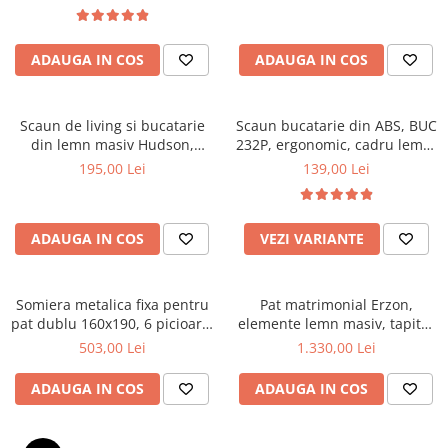
Top saltele 5 cm
textile, suport saltea ferm,
Scaune manager
negru
Top saltele 10 cm
Mobilier bucatarie
Top saltele memory 5 cm
ADAUGA IN COS
ADAUGA IN COS
Mese bucatarie
Top saltele MemoHR 6.5 cm
Scaune pentru bucatarie
Saltele ieftine
Mobila bucatarie
Scaun de living si bucatarie
Scaun bucatarie din ABS, BUC
Saltele cu plasa de arcuri
din lemn masiv Hudson,
232P, ergonomic, cadru lemn,
Seturi mese si scaune bucatarie
Saltele cu spuma
tapiterie stofa,100 kg,
100 kg
195,00 Lei
139,00 Lei
Mobilier hol
94x50x42 cm, alb/gri
Mobila hol
Suporturi si rafturi pantofi
ADAUGA IN COS
VEZI VARIANTE
Portmantouri
Pantofare
Somiera metalica fixa pentru
Pat matrimonial Erzon,
Seturi mobilier hol
pat dublu 160x190, 6 picioare,
elemente lemn masiv, tapitat
Stender haine
30 lamele lemn fag, benzi
cu stofa, cu somiera,140x200
503,00 Lei
1.330,00 Lei
textile, suport saltea ferm,
cm, gri
Suport pentru umerase
negru
ADAUGA IN COS
ADAUGA IN COS
Etajere
Cuiere
Mobilier gradinita