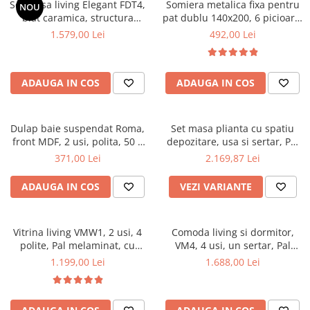
Set masa living Elegant FDT4,
Somiera metalica fixa pentru
NOU
Mese gradinita
blat caramica, structura
pat dublu 140x200, 6 picioare,
metalica, 140x80x75 cm,
32 lamele lemn fag, benzi
1.579,00 Lei
492,00 Lei
Scaune gradinita
alb/maro si 6 scaune Doina
textile, suport saltea ferm,
Set mese si scaune gradinita
FDC2, tapiterie catifea, 90 kg,
negru
bej
Mobilier copii
ADAUGA IN COS
ADAUGA IN COS
Mobila camera copii
Scaune birou pentru copii
Dulap baie suspendat Roma,
Set masa plianta cu spatiu
Saltele patuturi copii
front MDF, 2 usi, polita, 50 x
depozitare, usa si sertar, Pal
Paturi copii
68 cm, alb
Melaminat, 160x96x80 cm si 6
371,00 Lei
2.169,87 Lei
Masa si scaune gradinita
scaune pliante lemn, tapitate
cu piele ecologica, nuc
Seturi comode living si dormitor
ADAUGA IN COS
VEZI VARIANTE
Vitrina living VMW1, 2 usi, 4
Comoda living si dormitor,
polite, Pal melaminat, cu
VM4, 4 usi, un sertar, Pal
insertii MDF, Nuc
melaminat, cu insertii MDF,
1.199,00 Lei
1.688,00 Lei
Nuc