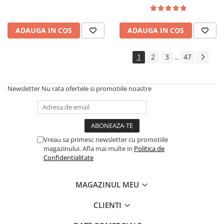
lemn masiv, cu role, 6
persoane, 160x96x80 cm, fag
ADAUGA IN COS
ADAUGA IN COS
1
2
3
47
...
Newsletter
Nu rata ofertele si promotiile noastre
Vreau sa primesc newsletter cu promotiile
magazinului. Afla mai multe in
Politica de
Confidentialitate
MAGAZINUL MEU
CLIENTI