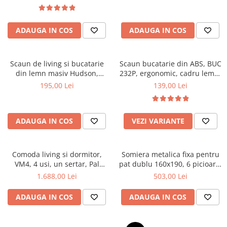
Top saltele 5 cm
textile, suport saltea ferm,
Scaune manager
negru
Top saltele 10 cm
Mobilier bucatarie
Top saltele memory 5 cm
ADAUGA IN COS
ADAUGA IN COS
Mese bucatarie
Top saltele MemoHR 6.5 cm
Scaune pentru bucatarie
Saltele ieftine
Mobila bucatarie
Scaun de living si bucatarie
Scaun bucatarie din ABS, BUC
Saltele cu plasa de arcuri
din lemn masiv Hudson,
232P, ergonomic, cadru lemn,
Seturi mese si scaune bucatarie
Saltele cu spuma
tapiterie stofa,100 kg,
100 kg
195,00 Lei
139,00 Lei
Mobilier hol
94x50x42 cm, alb/gri
Mobila hol
Suporturi si rafturi pantofi
ADAUGA IN COS
VEZI VARIANTE
Portmantouri
Pantofare
Comoda living si dormitor,
Somiera metalica fixa pentru
Seturi mobilier hol
VM4, 4 usi, un sertar, Pal
pat dublu 160x190, 6 picioare,
Stender haine
melaminat, cu insertii MDF,
30 lamele lemn fag, benzi
1.688,00 Lei
503,00 Lei
Nuc
textile, suport saltea ferm,
Suport pentru umerase
negru
ADAUGA IN COS
ADAUGA IN COS
Etajere
Cuiere
Mobilier gradinita