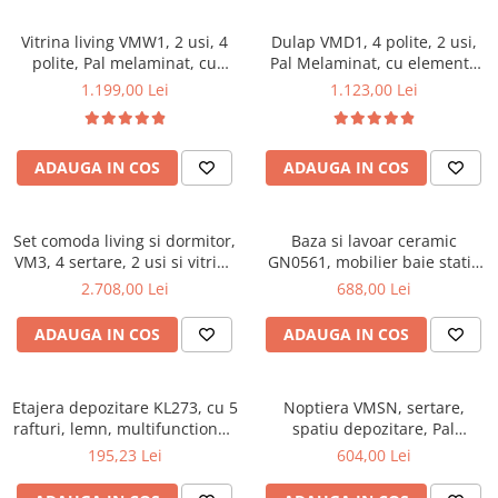
Vitrina living VMW1, 2 usi, 4
Dulap VMD1, 4 polite, 2 usi,
polite, Pal melaminat, cu
Pal Melaminat, cu elemente
insertii MDF, Nuc
din MDF, Nuc
1.199,00 Lei
1.123,00 Lei
ADAUGA IN COS
ADAUGA IN COS
Set comoda living si dormitor,
Baza si lavoar ceramic
VM3, 4 sertare, 2 usi si vitrina
GN0561, mobilier baie stativ
suprapozabila VMN4, 2 usi, 2
50 cm, front MDF, 2 usi, 2
2.708,00 Lei
688,00 Lei
polite, Pal melaminat, cu
rafturi, picioare cromate
insertii MDF, Nuc
reglabile, alb/antracit
ADAUGA IN COS
ADAUGA IN COS
Etajera depozitare KL273, cu 5
Noptiera VMSN, sertare,
rafturi, lemn, multifunctional,
spatiu depozitare, Pal
natur
Melaminat, insertii MDF, Nuc
195,23 Lei
604,00 Lei