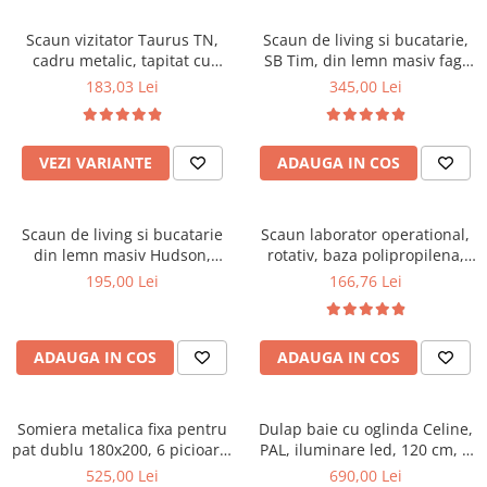
Scaune pliante
Saltele Pocket
Noptiere
Scaune birou
Saltele cu arcuri impachetate
Scaun vizitator Taurus TN,
Scaun de living si bucatarie,
Paturi
cadru metalic, tapitat cu
SB Tim, din lemn masiv fag,
individual
Scaune profesionale
Seturi de pat si saltea
stofa, stivuibil, 120 kg, negru
tapiterie stofa, lacuit, 120 kg,
183,03 Lei
345,00 Lei
Saltele Memory Pocket
Masute de toaleta
Scaune Lemn
96x43x40 cm, Alb/Rosu
Saltele Memory Foam
Mobilier living
Scaune birou copii
Saltele Memory Pocket
Scaune pentru living
VEZI VARIANTE
ADAUGA IN COS
Scaune resigilate
Saltele cu plasa arcuri
Seturi comode living si vitrine
Scaune gradinita
Saltele cu spuma
Mobila living
Scaun de living si bucatarie
Scaun laborator operational,
Saltele cu spuma
Scaune conferinta
Comode living
din lemn masiv Hudson,
rotativ, baza polipropilena,
Saltele cu spuma poliuretanica
Scaune terasa si outdoor
Set mese plus scaune
tapiterie stofa,100 kg,
piele ecologica, inaltime
195,00 Lei
166,76 Lei
94x50x42 cm, nuc/maro
ajustabila, 100 kg, negru
Saltele Latex
Mobilier birou
Saltele Memory
Scaune ergonomice
Saltele 140x200
ADAUGA IN COS
ADAUGA IN COS
Etajere Birou
Saltele 160x200
Dulap birou
Birouri
Saltele 180x200
Somiera metalica fixa pentru
Dulap baie cu oglinda Celine,
Scaune pentru birou
pat dublu 180x200, 6 picioare,
PAL, iluminare led, 120 cm, 3
Top saltele
32 lamele lemn fag, benzi
usi, 3 rafturi, soft close, alb
525,00 Lei
690,00 Lei
Scaune pentru vizitatori