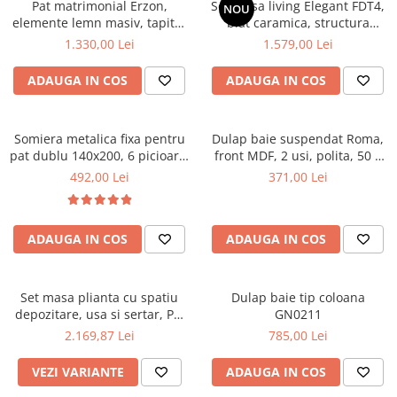
Pat matrimonial Erzon,
Set masa living Elegant FDT4,
NOU
elemente lemn masiv, tapitat
Mese gradinita
blat caramica, structura
cu stofa, cu somiera,140x200
metalica, 140x80x75 cm,
1.330,00 Lei
1.579,00 Lei
Scaune gradinita
cm, gri
alb/maro si 6 scaune Doina
Set mese si scaune gradinita
FDC2, tapiterie catifea, 90 kg,
ADAUGA IN COS
ADAUGA IN COS
bej
Mobilier copii
Mobila camera copii
Somiera metalica fixa pentru
Dulap baie suspendat Roma,
Scaune birou pentru copii
pat dublu 140x200, 6 picioare,
front MDF, 2 usi, polita, 50 x
Saltele patuturi copii
32 lamele lemn fag, benzi
68 cm, alb
492,00 Lei
371,00 Lei
Paturi copii
textile, suport saltea ferm,
negru
Masa si scaune gradinita
Seturi comode living si dormitor
ADAUGA IN COS
ADAUGA IN COS
Set masa plianta cu spatiu
Dulap baie tip coloana
depozitare, usa si sertar, Pal
GN0211
Melaminat, 160x96x80 cm si 6
2.169,87 Lei
785,00 Lei
scaune pliante lemn, tapitate
cu piele ecologica, nuc
VEZI VARIANTE
ADAUGA IN COS