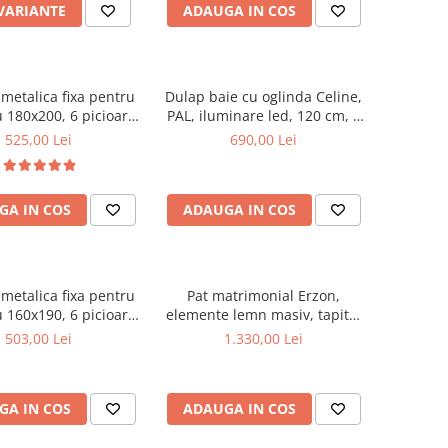
 VARIANTE
ADAUGA IN COS
metalica fixa pentru
Dulap baie cu oglinda Celine,
 180x200, 6 picioare,
PAL, iluminare led, 120 cm, 3
ele lemn fag, benzi
usi, 3 rafturi, soft close, alb
525,00 Lei
690,00 Lei
, suport saltea ferm,
negru
GA IN COS
ADAUGA IN COS
metalica fixa pentru
Pat matrimonial Erzon,
 160x190, 6 picioare,
elemente lemn masiv, tapitat
ele lemn fag, benzi
cu stofa, cu somiera,140x200
503,00 Lei
1.330,00 Lei
, suport saltea ferm,
cm, gri
negru
GA IN COS
ADAUGA IN COS