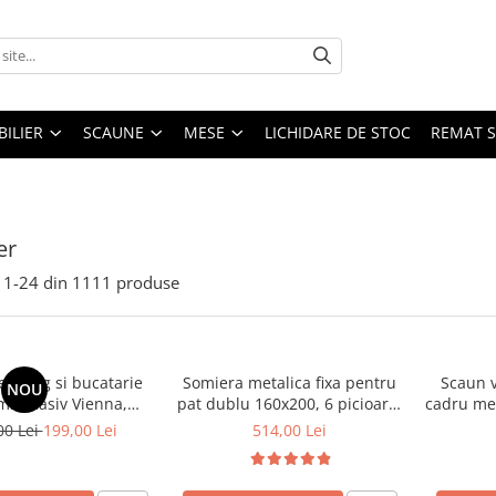
ILIER
SCAUNE
MESE
LICHIDARE DE STOC
REMAT S
er
1-
24
din
1111
produse
 living si bucatarie
Somiera metalica fixa pentru
Scaun v
NOU
emn masiv Vienna,
pat dublu 160x200, 6 picioare,
cadru met
erie stofa,100 kg,
32 lamele lemn fag, benzi
stivu
00 Lei
199,00 Lei
514,00 Lei
9x40 cm, nuc/bej
textile, suport saltea ferm,
negru