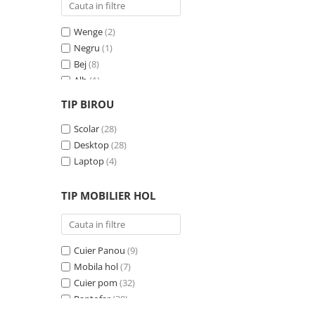
Wenge
(2)
Negru
(1)
Bej
(8)
Alb
(1)
Gri
(24)
TIP BIROU
Negru - Cires
(3)
Crem
Scolar
(7)
(28)
Albastru
Desktop
(1)
(28)
Pin
Laptop
(1)
(4)
Antracit
(1)
TIP MOBILIER HOL
Cuier Panou
(9)
Mobila hol
(7)
Cuier pom
(32)
Pantofar
(30)