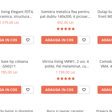
living Elegant FDT4,
Somiera metalica fixa pentru
Dulap b
aramica, structura
pat dublu 140x200, 6 picioare,
front MD
ca, 140x80x75 cm,
32 lamele lemn fag, benzi
1.579,00 Lei
492,00 Lei
o si 6 scaune Doina
textile, suport saltea ferm,
iterie catifea, 90 kg,
negru
bej
A IN COS
ADAUGA IN COS
ADAU
 baie tip coloana
Vitrina living VMW1, 2 usi, 4
Comoda 
GN0211
polite, Pal melaminat, cu
VM4, 4 
insertii MDF, Nuc
melamin
785,00 Lei
1.199,00 Lei
A IN COS
ADAUGA IN COS
ADAU
a living si dormitor,
Baza si lavoar ceramic
Etajera d