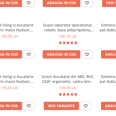
A IN COS
ADAUGA IN COS
VEZI
 living si bucatarie
Scaun laborator operational,
Somiera 
mn masiv Hudson,
rotativ, baza polipropilena,
pat dublu
erie stofa,100 kg,
piele ecologica, inaltime
32 lam
195,00 Lei
166,76 Lei
x42 cm, nuc/maro
ajustabila, 100 kg, negru
textile
A IN COS
ADAUGA IN COS
ADAU
 living si bucatarie
Scaun bucatarie din ABS, BUC
Somiera 
mn masiv Hudson,
232P, ergonomic, cadru lemn,
pat dublu
erie stofa,100 kg,
100 kg
30 lam
195,00 Lei
139,00 Lei
0x42 cm, alb/gri
textile
A IN COS
VEZI VARIANTE
ADAU