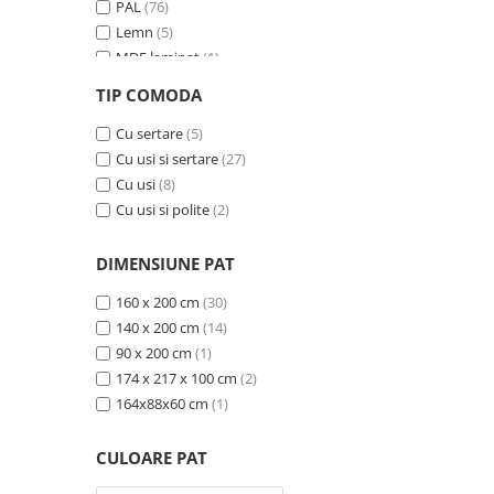
PAL
(76)
Lemn
(5)
MDF laminat
(1)
MDF si ratan sintetic
(1)
TIP COMODA
MDF furniruit
(2)
Ceramica
Cu sertare
(15)
(5)
Cu usi si sertare
(27)
Cu usi
(8)
Cu usi si polite
(2)
DIMENSIUNE PAT
160 x 200 cm
(30)
140 x 200 cm
(14)
90 x 200 cm
(1)
174 x 217 x 100 cm
(2)
164x88x60 cm
(1)
CULOARE PAT