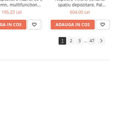
lemn, multifunctional,
spatiu depozitare, Pal
natur
Melaminat, insertii MDF, Nuc
195,23 Lei
604,00 Lei
GA IN COS
ADAUGA IN COS
1
2
3
47
...