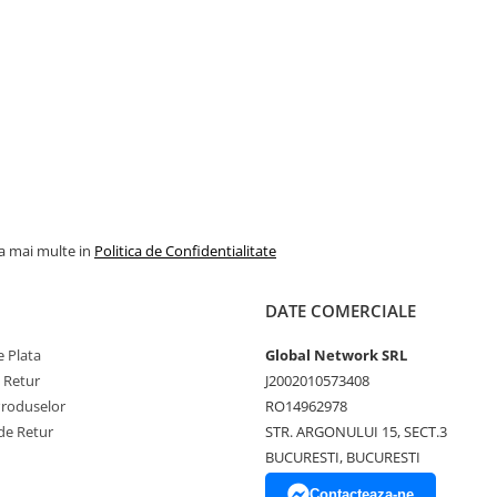
la mai multe in
Politica de Confidentialitate
DATE COMERCIALE
 Plata
Global Network SRL
e Retur
J2002010573408
Produselor
RO14962978
de Retur
STR. ARGONULUI 15, SECT.3
BUCURESTI, BUCURESTI
Contacteaza-ne