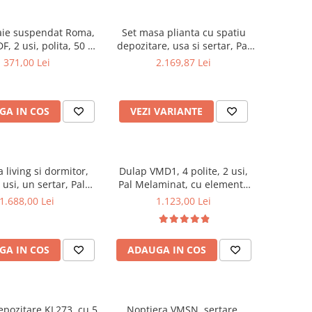
aie suspendat Roma,
Set masa plianta cu spatiu
F, 2 usi, polita, 50 x
depozitare, usa si sertar, Pal
68 cm, alb
Melaminat, 160x96x80 cm si 6
371,00 Lei
2.169,87 Lei
scaune pliante lemn, tapitate
cu piele ecologica, nuc
GA IN COS
VEZI VARIANTE
living si dormitor,
Dulap VMD1, 4 polite, 2 usi,
usi, un sertar, Pal
Pal Melaminat, cu elemente
at, cu insertii MDF,
din MDF, Nuc
1.688,00 Lei
1.123,00 Lei
Nuc
GA IN COS
ADAUGA IN COS
epozitare KL273, cu 5
Noptiera VMSN, sertare,