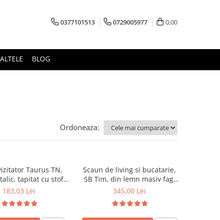
0377101513
0729005977
0,00
ALTELE
BLOG
Ordoneaza:
izitator Taurus TN,
Scaun de living si bucatarie,
alic, tapitat cu stofa,
SB Tim, din lemn masiv fag,
ibil, 120 kg, negru
tapiterie stofa, lacuit, 120 kg,
183,03 Lei
345,00 Lei
96x43x40 cm, Alb/Rosu