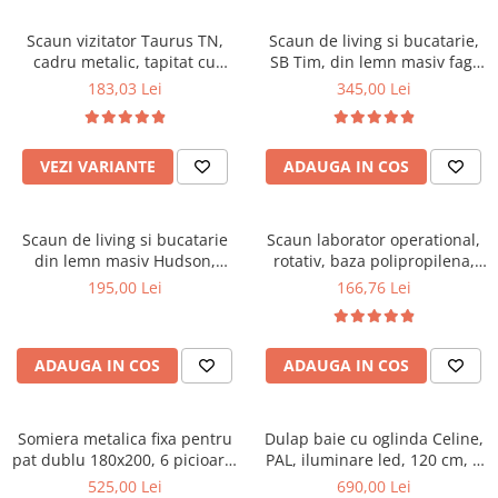
Scaune pliante
Saltele Pocket
Noptiere
Scaune birou
Saltele cu arcuri impachetate
Scaun vizitator Taurus TN,
Scaun de living si bucatarie,
Paturi
cadru metalic, tapitat cu
SB Tim, din lemn masiv fag,
individual
Scaune profesionale
Seturi de pat si saltea
stofa, stivuibil, 120 kg, negru
tapiterie stofa, lacuit, 120 kg,
183,03 Lei
345,00 Lei
Saltele Memory Pocket
Masute de toaleta
Scaune Lemn
96x43x40 cm, Alb/Rosu
Saltele Memory Foam
Mobilier living
Scaune birou copii
Saltele Memory Pocket
Scaune pentru living
VEZI VARIANTE
ADAUGA IN COS
Scaune resigilate
Saltele cu plasa arcuri
Seturi comode living si vitrine
Scaune gradinita
Saltele cu spuma
Mobila living
Scaun de living si bucatarie
Scaun laborator operational,
Saltele cu spuma
Scaune conferinta
Comode living
din lemn masiv Hudson,
rotativ, baza polipropilena,
Saltele cu spuma poliuretanica
Scaune terasa si outdoor
Set mese plus scaune
tapiterie stofa,100 kg,
piele ecologica, inaltime
195,00 Lei
166,76 Lei
94x50x42 cm, nuc/maro
ajustabila, 100 kg, negru
Saltele Latex
Mobilier birou
Saltele Memory
Scaune ergonomice
Saltele 140x200
ADAUGA IN COS
ADAUGA IN COS
Etajere Birou
Saltele 160x200
Dulap birou
Birouri
Saltele 180x200
Somiera metalica fixa pentru
Dulap baie cu oglinda Celine,
Scaune pentru birou
pat dublu 180x200, 6 picioare,
PAL, iluminare led, 120 cm, 3
Top saltele
32 lamele lemn fag, benzi
usi, 3 rafturi, soft close, alb
525,00 Lei
690,00 Lei
Scaune pentru vizitatori