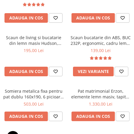
Top saltele 5 cm
textile, suport saltea ferm,
Scaune manager
negru
Top saltele 10 cm
Mobilier bucatarie
Top saltele memory 5 cm
ADAUGA IN COS
ADAUGA IN COS
Mese bucatarie
Top saltele MemoHR 6.5 cm
Scaune pentru bucatarie
Saltele ieftine
Mobila bucatarie
Scaun de living si bucatarie
Scaun bucatarie din ABS, BUC
Saltele cu plasa de arcuri
din lemn masiv Hudson,
232P, ergonomic, cadru lemn,
Seturi mese si scaune bucatarie
Saltele cu spuma
tapiterie stofa,100 kg,
100 kg
195,00 Lei
139,00 Lei
Mobilier hol
94x50x42 cm, alb/gri
Mobila hol
Suporturi si rafturi pantofi
ADAUGA IN COS
VEZI VARIANTE
Portmantouri
Pantofare
Somiera metalica fixa pentru
Pat matrimonial Erzon,
Seturi mobilier hol
pat dublu 160x190, 6 picioare,
elemente lemn masiv, tapitat
Stender haine
30 lamele lemn fag, benzi
cu stofa, cu somiera,140x200
503,00 Lei
1.330,00 Lei
textile, suport saltea ferm,
cm, gri
Suport pentru umerase
negru
ADAUGA IN COS
ADAUGA IN COS
Etajere
Cuiere
Mobilier gradinita