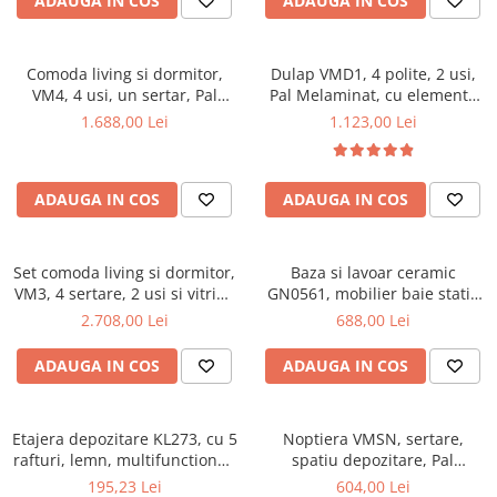
ADAUGA IN COS
ADAUGA IN COS
Comoda living si dormitor,
Dulap VMD1, 4 polite, 2 usi,
VM4, 4 usi, un sertar, Pal
Pal Melaminat, cu elemente
melaminat, cu insertii MDF,
din MDF, Nuc
1.688,00 Lei
1.123,00 Lei
Nuc
ADAUGA IN COS
ADAUGA IN COS
Set comoda living si dormitor,
Baza si lavoar ceramic
VM3, 4 sertare, 2 usi si vitrina
GN0561, mobilier baie stativ
suprapozabila VMN4, 2 usi, 2
50 cm, front MDF, 2 usi, 2
2.708,00 Lei
688,00 Lei
polite, Pal melaminat, cu
rafturi, picioare cromate
insertii MDF, Nuc
reglabile, alb/antracit
ADAUGA IN COS
ADAUGA IN COS
Etajera depozitare KL273, cu 5
Noptiera VMSN, sertare,
rafturi, lemn, multifunctional,
spatiu depozitare, Pal
natur
Melaminat, insertii MDF, Nuc
195,23 Lei
604,00 Lei