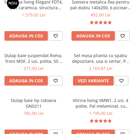
Set masa living Elegant FDT4,
Somiera metalica fixa pentru
NOU
Mese gradinita
blat caramica, structura
pat dublu 140x200, 6 picioare,
metalica, 140x80x75 cm,
32 lamele lemn fag, benzi
1.579,00 Lei
492,00 Lei
Scaune gradinita
alb/maro si 6 scaune Doina
textile, suport saltea ferm,
Set mese si scaune gradinita
FDC2, tapiterie catifea, 90 kg,
negru
bej
Mobilier copii
ADAUGA IN COS
ADAUGA IN COS
Mobila camera copii
Scaune birou pentru copii
Dulap baie suspendat Roma,
Set masa plianta cu spatiu
Saltele patuturi copii
front MDF, 2 usi, polita, 50 x
depozitare, usa si sertar, Pal
Paturi copii
68 cm, alb
Melaminat, 160x96x80 cm si 6
371,00 Lei
2.169,87 Lei
Masa si scaune gradinita
scaune pliante lemn, tapitate
cu piele ecologica, nuc
Seturi comode living si dormitor
ADAUGA IN COS
VEZI VARIANTE
Dulap baie tip coloana
Vitrina living VMW1, 2 usi, 4
GN0211
polite, Pal melaminat, cu
insertii MDF, Nuc
785,00 Lei
1.199,00 Lei