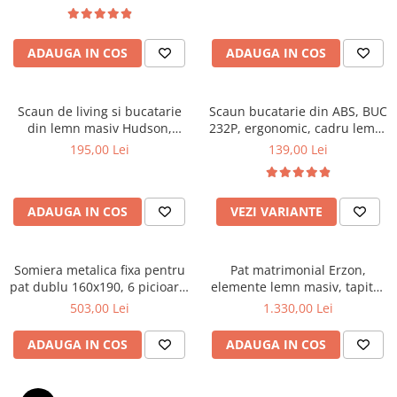
Top saltele 5 cm
textile, suport saltea ferm,
Scaune manager
negru
Top saltele 10 cm
Mobilier bucatarie
Top saltele memory 5 cm
ADAUGA IN COS
ADAUGA IN COS
Mese bucatarie
Top saltele MemoHR 6.5 cm
Scaune pentru bucatarie
Saltele ieftine
Mobila bucatarie
Scaun de living si bucatarie
Scaun bucatarie din ABS, BUC
Saltele cu plasa de arcuri
din lemn masiv Hudson,
232P, ergonomic, cadru lemn,
Seturi mese si scaune bucatarie
Saltele cu spuma
tapiterie stofa,100 kg,
100 kg
195,00 Lei
139,00 Lei
Mobilier hol
94x50x42 cm, alb/gri
Mobila hol
Suporturi si rafturi pantofi
ADAUGA IN COS
VEZI VARIANTE
Portmantouri
Pantofare
Somiera metalica fixa pentru
Pat matrimonial Erzon,
Seturi mobilier hol
pat dublu 160x190, 6 picioare,
elemente lemn masiv, tapitat
Stender haine
30 lamele lemn fag, benzi
cu stofa, cu somiera,140x200
503,00 Lei
1.330,00 Lei
textile, suport saltea ferm,
cm, gri
Suport pentru umerase
negru
ADAUGA IN COS
ADAUGA IN COS
Etajere
Cuiere
Mobilier gradinita