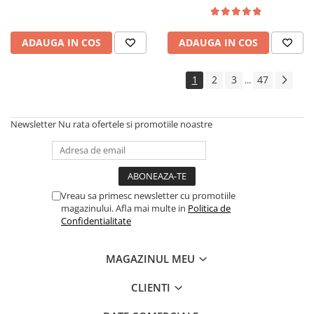
lemn masiv, cu role, 6
persoane, 160x96x80 cm, fag
ADAUGA IN COS
ADAUGA IN COS
1
2
3
47
...
Newsletter
Nu rata ofertele si promotiile noastre
Vreau sa primesc newsletter cu promotiile
magazinului. Afla mai multe in
Politica de
Confidentialitate
MAGAZINUL MEU
CLIENTI