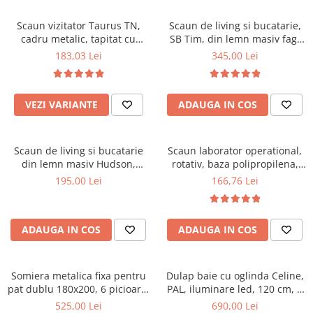
Scaune pliante
Saltele Pocket
Noptiere
Scaune birou
Saltele cu arcuri impachetate
Scaun vizitator Taurus TN,
Scaun de living si bucatarie,
Paturi
cadru metalic, tapitat cu
SB Tim, din lemn masiv fag,
individual
Scaune profesionale
Seturi de pat si saltea
stofa, stivuibil, 120 kg, negru
tapiterie stofa, lacuit, 120 kg,
183,03 Lei
345,00 Lei
Saltele Memory Pocket
Masute de toaleta
Scaune Lemn
96x43x40 cm, Alb/Rosu
Saltele Memory Foam
Mobilier living
Scaune birou copii
Saltele Memory Pocket
Scaune pentru living
VEZI VARIANTE
ADAUGA IN COS
Scaune resigilate
Saltele cu plasa arcuri
Seturi comode living si vitrine
Scaune gradinita
Saltele cu spuma
Mobila living
Scaun de living si bucatarie
Scaun laborator operational,
Saltele cu spuma
Scaune conferinta
Comode living
din lemn masiv Hudson,
rotativ, baza polipropilena,
Saltele cu spuma poliuretanica
Scaune terasa si outdoor
Set mese plus scaune
tapiterie stofa,100 kg,
piele ecologica, inaltime
195,00 Lei
166,76 Lei
94x50x42 cm, nuc/maro
ajustabila, 100 kg, negru
Saltele Latex
Mobilier birou
Saltele Memory
Scaune ergonomice
Saltele 140x200
ADAUGA IN COS
ADAUGA IN COS
Etajere Birou
Saltele 160x200
Dulap birou
Birouri
Saltele 180x200
Somiera metalica fixa pentru
Dulap baie cu oglinda Celine,
Scaune pentru birou
pat dublu 180x200, 6 picioare,
PAL, iluminare led, 120 cm, 3
Top saltele
32 lamele lemn fag, benzi
usi, 3 rafturi, soft close, alb
525,00 Lei
690,00 Lei
Scaune pentru vizitatori