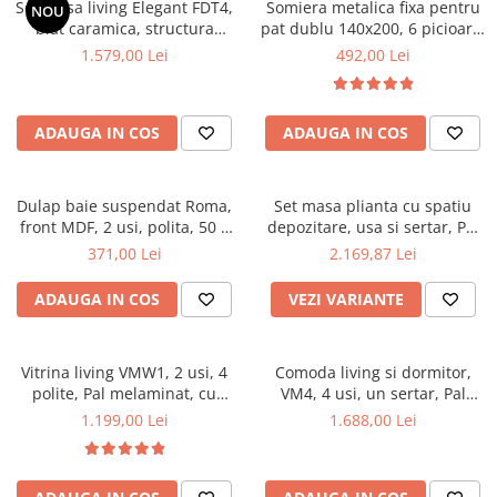
Set masa living Elegant FDT4,
Somiera metalica fixa pentru
NOU
Mese gradinita
blat caramica, structura
pat dublu 140x200, 6 picioare,
metalica, 140x80x75 cm,
32 lamele lemn fag, benzi
1.579,00 Lei
492,00 Lei
Scaune gradinita
alb/maro si 6 scaune Doina
textile, suport saltea ferm,
Set mese si scaune gradinita
FDC2, tapiterie catifea, 90 kg,
negru
bej
Mobilier copii
ADAUGA IN COS
ADAUGA IN COS
Mobila camera copii
Scaune birou pentru copii
Dulap baie suspendat Roma,
Set masa plianta cu spatiu
Saltele patuturi copii
front MDF, 2 usi, polita, 50 x
depozitare, usa si sertar, Pal
Paturi copii
68 cm, alb
Melaminat, 160x96x80 cm si 6
371,00 Lei
2.169,87 Lei
Masa si scaune gradinita
scaune pliante lemn, tapitate
cu piele ecologica, nuc
Seturi comode living si dormitor
ADAUGA IN COS
VEZI VARIANTE
Vitrina living VMW1, 2 usi, 4
Comoda living si dormitor,
polite, Pal melaminat, cu
VM4, 4 usi, un sertar, Pal
insertii MDF, Nuc
melaminat, cu insertii MDF,
1.199,00 Lei
1.688,00 Lei
Nuc