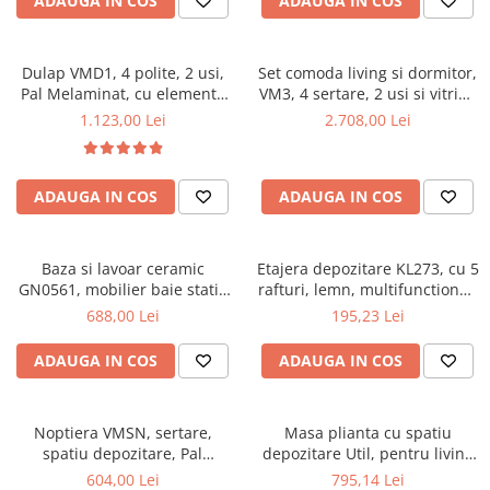
ADAUGA IN COS
ADAUGA IN COS
Dulap VMD1, 4 polite, 2 usi,
Set comoda living si dormitor,
Pal Melaminat, cu elemente
VM3, 4 sertare, 2 usi si vitrina
din MDF, Nuc
suprapozabila VMN4, 2 usi, 2
1.123,00 Lei
2.708,00 Lei
polite, Pal melaminat, cu
insertii MDF, Nuc
ADAUGA IN COS
ADAUGA IN COS
Baza si lavoar ceramic
Etajera depozitare KL273, cu 5
GN0561, mobilier baie stativ
rafturi, lemn, multifunctional,
50 cm, front MDF, 2 usi, 2
natur
688,00 Lei
195,23 Lei
rafturi, picioare cromate
reglabile, alb/antracit
ADAUGA IN COS
ADAUGA IN COS
Noptiera VMSN, sertare,
Masa plianta cu spatiu
spatiu depozitare, Pal
depozitare Util, pentru living
Melaminat, insertii MDF, Nuc
si bucatarie, PAL, structura
604,00 Lei
795,14 Lei