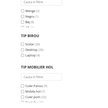
Wenge
(2)
Negru
(1)
Bej
(8)
Alb
(1)
Gri
(24)
TIP BIROU
Negru - Cires
(3)
Crem
Scolar
(7)
(28)
Albastru
Desktop
(1)
(28)
Pin
Laptop
(1)
(4)
Antracit
(1)
TIP MOBILIER HOL
Cuier Panou
(9)
Mobila hol
(7)
Cuier pom
(32)
Pantofar
(30)