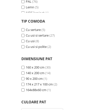
PAL
(76)
Lemn
(5)
MDF laminat
(1)
MDF si ratan sintetic
(1)
TIP COMODA
MDF furniruit
(2)
Ceramica
Cu sertare
(15)
(5)
Cu usi si sertare
(27)
Cu usi
(8)
Cu usi si polite
(2)
DIMENSIUNE PAT
160 x 200 cm
(30)
140 x 200 cm
(14)
90 x 200 cm
(1)
174 x 217 x 100 cm
(2)
164x88x60 cm
(1)
CULOARE PAT