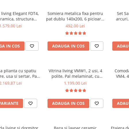
living Elegant FDT4,
Somiera metalica fixa pentru
Set Sa
aramica, structura
pat dublu 140x200, 6 picioare,
arcuri
ca, 140x80x75 cm,
32 lamele lemn fag, benzi
Sofia, 9
1.579,00 Lei
492,00 Lei
o si 6 scaune Doina
textile, suport saltea ferm,
medie, 
iterie catifea, 90 kg,
negru
Bonell, f
bej
aerisire 
A IN COS
ADAUGA IN COS
ADAU
perna mat
a plianta cu spatiu
Vitrina living VMW1, 2 usi, 4
Comoda 
e, usa si sertar, Pal
polite, Pal melaminat, cu
VM4, 4 
t, 160x96x80 cm si 6
insertii MDF, Nuc
melamin
2.169,87 Lei
1.199,00 Lei
iante lemn, tapitate
ele ecologica, nuc
VARIANTE
ADAUGA IN COS
ADAU
a living si dormitor,
Baza si lavoar ceramic
Etajera d