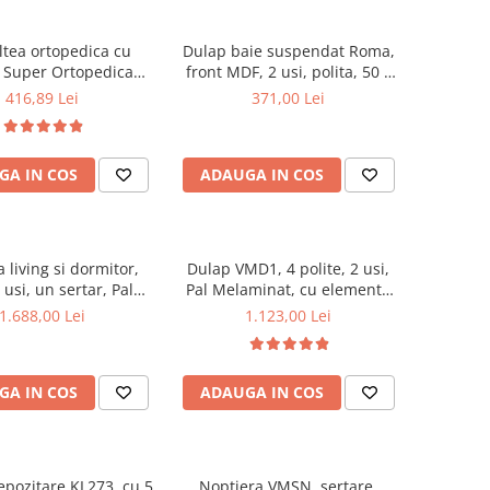
ltea ortopedica cu
Dulap baie suspendat Roma,
, Super Ortopedica
front MDF, 2 usi, polita, 50 x
0x200x20cm, fermitate
68 cm, alb
416,89 Lei
371,00 Lei
cu plasa arcuri tip
ata vara-iarna, sistem
cu butoni, Saltex plus
GA IN COS
ADAUGA IN COS
lasata, antialergica,
50x70cm
living si dormitor,
Dulap VMD1, 4 polite, 2 usi,
usi, un sertar, Pal
Pal Melaminat, cu elemente
at, cu insertii MDF,
din MDF, Nuc
1.688,00 Lei
1.123,00 Lei
Nuc
GA IN COS
ADAUGA IN COS
epozitare KL273, cu 5
Noptiera VMSN, sertare,