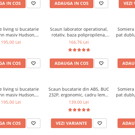
A IN COS
ADAUGA IN COS
VEZI
 living si bucatarie
Scaun laborator operational,
Somiera 
mn masiv Hudson,
rotativ, baza polipropilena,
pat dublu
erie stofa,100 kg,
piele ecologica, inaltime
32 lam
195,00 Lei
166,76 Lei
x42 cm, nuc/maro
ajustabila, 100 kg, negru
textile
A IN COS
ADAUGA IN COS
ADAU
 living si bucatarie
Scaun bucatarie din ABS, BUC
Somiera 
mn masiv Hudson,
232P, ergonomic, cadru lemn,
pat dublu
erie stofa,100 kg,
100 kg
30 lam
195,00 Lei
139,00 Lei
0x42 cm, alb/gri
textile
A IN COS
VEZI VARIANTE
ADAU