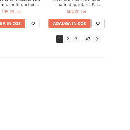
lemn, multifunctional,
spatiu depozitare, Pal
natur
Melaminat, insertii MDF, Nuc
195,23 Lei
604,00 Lei
GA IN COS
ADAUGA IN COS
1
2
3
47
...