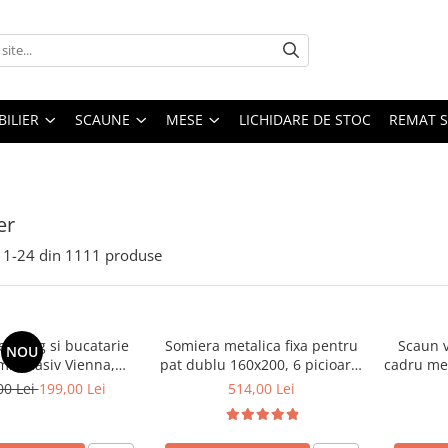
ILIER
SCAUNE
MESE
LICHIDARE DE STOC
REMAT S
er
1-
24
din
1111
produse
 living si bucatarie
Somiera metalica fixa pentru
Scaun v
NOU
emn masiv Vienna,
pat dublu 160x200, 6 picioare,
cadru met
erie stofa,100 kg,
32 lamele lemn fag, benzi
stivu
00 Lei
199,00 Lei
514,00 Lei
9x40 cm, nuc/bej
textile, suport saltea ferm,
negru