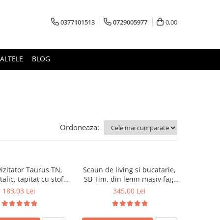
0377101513
0729005977
0,00
ALTELE
BLOG
Ordoneaza:
izitator Taurus TN,
Scaun de living si bucatarie,
alic, tapitat cu stofa,
SB Tim, din lemn masiv fag,
ibil, 120 kg, negru
tapiterie stofa, lacuit, 120 kg,
183,03 Lei
345,00 Lei
96x43x40 cm, Alb/Rosu