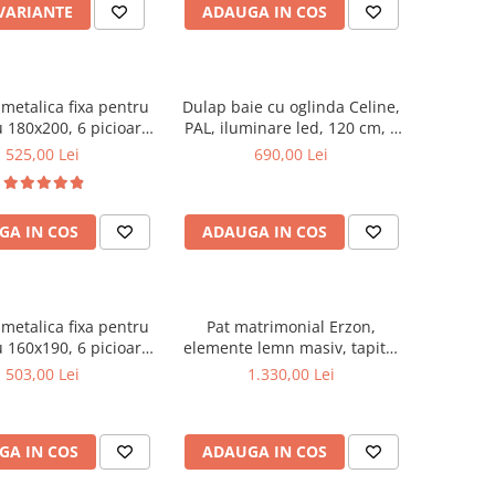
 VARIANTE
ADAUGA IN COS
metalica fixa pentru
Dulap baie cu oglinda Celine,
 180x200, 6 picioare,
PAL, iluminare led, 120 cm, 3
ele lemn fag, benzi
usi, 3 rafturi, soft close, alb
525,00 Lei
690,00 Lei
, suport saltea ferm,
negru
GA IN COS
ADAUGA IN COS
metalica fixa pentru
Pat matrimonial Erzon,
 160x190, 6 picioare,
elemente lemn masiv, tapitat
ele lemn fag, benzi
cu stofa, cu somiera,140x200
503,00 Lei
1.330,00 Lei
, suport saltea ferm,
cm, gri
negru
GA IN COS
ADAUGA IN COS