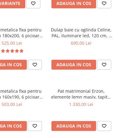
 VARIANTE
ADAUGA IN COS
metalica fixa pentru
Dulap baie cu oglinda Celine,
 180x200, 6 picioare,
PAL, iluminare led, 120 cm, 3
ele lemn fag, benzi
usi, 3 rafturi, soft close, alb
525,00 Lei
690,00 Lei
, suport saltea ferm,
negru
GA IN COS
ADAUGA IN COS
metalica fixa pentru
Pat matrimonial Erzon,
 160x190, 6 picioare,
elemente lemn masiv, tapitat
ele lemn fag, benzi
cu stofa, cu somiera,140x200
503,00 Lei
1.330,00 Lei
, suport saltea ferm,
cm, gri
negru
GA IN COS
ADAUGA IN COS