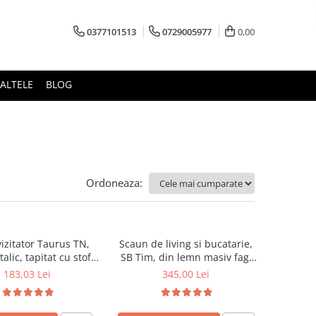
0377101513
0729005977
0,00
ALTELE
BLOG
Ordoneaza:
izitator Taurus TN,
Scaun de living si bucatarie,
alic, tapitat cu stofa,
SB Tim, din lemn masiv fag,
ibil, 120 kg, negru
tapiterie stofa, lacuit, 120 kg,
183,03 Lei
345,00 Lei
96x43x40 cm, Alb/Rosu