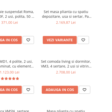
aie suspendat Roma,
Set masa plianta cu spatiu
F, 2 usi, polita, 50 x
depozitare, usa si sertar, Pal
68 cm, alb
Melaminat, 160x96x80 cm si 6
371,00 Lei
2.169,87 Lei
scaune pliante lemn, tapitate
cu piele ecologica, nuc
GA IN COS
VEZI VARIANTE
D1, 4 polite, 2 usi,
Set comoda living si dormitor,
aminat, cu elemente
VM3, 4 sertare, 2 usi si vitrina
din MDF, Nuc
suprapozabila VMN4, 2 usi, 2
1.123,00 Lei
2.708,00 Lei
polite, Pal melaminat, cu
insertii MDF, Nuc
GA IN COS
ADAUGA IN COS
ra VMSN, sertare,
Masa plianta cu spatiu