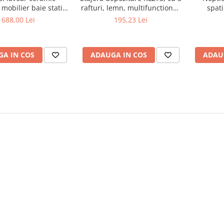
mobilier baie stativ
rafturi, lemn, multifunctional,
spati
front MDF, 2 usi, 2
natur
Melamina
688,00 Lei
195,23 Lei
i, picioare cromate
bile, alb/antracit
A IN COS
ADAUGA IN COS
ADAU