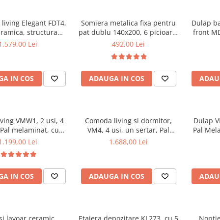
living Elegant FDT4,
Somiera metalica fixa pentru
Dulap b
aramica, structura
pat dublu 140x200, 6 picioare,
front MD
ca, 140x80x75 cm,
32 lamele lemn fag, benzi
1.579,00 Lei
492,00 Lei
o si 6 scaune Doina
textile, suport saltea ferm,
iterie catifea, 90 kg,
negru
bej
A IN COS
ADAUGA IN COS
ADAU
living VMW1, 2 usi, 4
Comoda living si dormitor,
Dulap VM
 Pal melaminat, cu
VM4, 4 usi, un sertar, Pal
Pal Mel
ertii MDF, Nuc
melaminat, cu insertii MDF,
1.199,00 Lei
1.688,00 Lei
Nuc
A IN COS
ADAUGA IN COS
ADAU
si lavoar ceramic
Etajera depozitare KL273, cu 5
Noptie