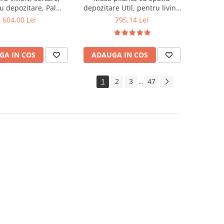
u depozitare, Pal
depozitare Util, pentru living
t, insertii MDF, Nuc
si bucatarie, PAL, structura
604,00 Lei
795,14 Lei
lemn masiv, cu role, 6
persoane, 160x96x80 cm, fag
GA IN COS
ADAUGA IN COS
1
2
3
47
...