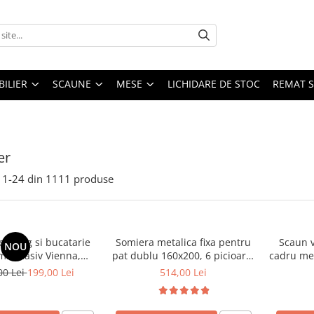
ILIER
SCAUNE
MESE
LICHIDARE DE STOC
REMAT S
er
1-
24
din
1111
produse
 living si bucatarie
Somiera metalica fixa pentru
Scaun v
NOU
emn masiv Vienna,
pat dublu 160x200, 6 picioare,
cadru met
erie stofa,100 kg,
32 lamele lemn fag, benzi
stivu
00 Lei
199,00 Lei
514,00 Lei
9x40 cm, nuc/bej
textile, suport saltea ferm,
negru