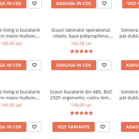
A IN COS
ADAUGA IN COS
VEZI
 living si bucatarie
Scaun laborator operational,
Somiera 
mn masiv Hudson,
rotativ, baza polipropilena,
pat dublu
erie stofa,100 kg,
piele ecologica, inaltime
32 lam
195,00 Lei
166,76 Lei
x42 cm, nuc/maro
ajustabila, 100 kg, negru
textile
A IN COS
ADAUGA IN COS
ADAU
 living si bucatarie
Scaun bucatarie din ABS, BUC
Somiera 
mn masiv Hudson,
232P, ergonomic, cadru lemn,
pat dublu
erie stofa,100 kg,
100 kg
30 lam
195,00 Lei
139,00 Lei
0x42 cm, alb/gri
textile
A IN COS
VEZI VARIANTE
ADAU