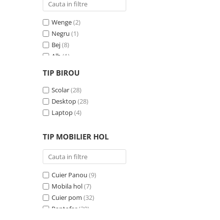
Wenge
(2)
Negru
(1)
Bej
(8)
Alb
(1)
Gri
(24)
TIP BIROU
Negru - Cires
(3)
Crem
Scolar
(7)
(28)
Albastru
Desktop
(1)
(28)
Pin
Laptop
(1)
(4)
Antracit
(1)
TIP MOBILIER HOL
Cuier Panou
(9)
Mobila hol
(7)
Cuier pom
(32)
Pantofar
(30)