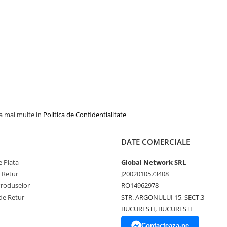
la mai multe in
Politica de Confidentialitate
DATE COMERCIALE
 Plata
Global Network SRL
e Retur
J2002010573408
Produselor
RO14962978
de Retur
STR. ARGONULUI 15, SECT.3
BUCURESTI, BUCURESTI
Contacteaza-ne