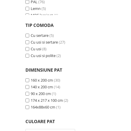
PAL
(76)
Lemn
(5)
MDF laminat
(1)
MDF si ratan sintetic
(1)
TIP COMODA
MDF furniruit
(2)
Ceramica
Cu sertare
(15)
(5)
Cu usi si sertare
(27)
Cu usi
(8)
Cu usi si polite
(2)
DIMENSIUNE PAT
160 x 200 cm
(30)
140 x 200 cm
(14)
90 x 200 cm
(1)
174 x 217 x 100 cm
(2)
164x88x60 cm
(1)
CULOARE PAT