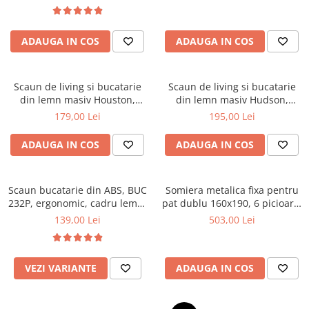
Top saltele 5 cm
textile, suport saltea ferm,
Scaune manager
negru
Top saltele 10 cm
Mobilier bucatarie
Top saltele memory 5 cm
ADAUGA IN COS
ADAUGA IN COS
Mese bucatarie
Top saltele MemoHR 6.5 cm
Scaune pentru bucatarie
Saltele ieftine
Mobila bucatarie
Scaun de living si bucatarie
Scaun de living si bucatarie
Saltele cu plasa de arcuri
din lemn masiv Houston,
din lemn masiv Hudson,
Seturi mese si scaune bucatarie
Saltele cu spuma
tapiterie stofa,100 kg,
tapiterie stofa,100 kg,
179,00 Lei
195,00 Lei
Mobilier hol
94x49x40 cm, alb/gri
94x50x42 cm, alb/gri
Mobila hol
ADAUGA IN COS
ADAUGA IN COS
Suporturi si rafturi pantofi
Portmantouri
Scaun bucatarie din ABS, BUC
Somiera metalica fixa pentru
Pantofare
232P, ergonomic, cadru lemn,
pat dublu 160x190, 6 picioare,
Seturi mobilier hol
100 kg
30 lamele lemn fag, benzi
139,00 Lei
503,00 Lei
textile, suport saltea ferm,
Stender haine
negru
Suport pentru umerase
VEZI VARIANTE
ADAUGA IN COS
Etajere
Cuiere
Mobilier gradinita