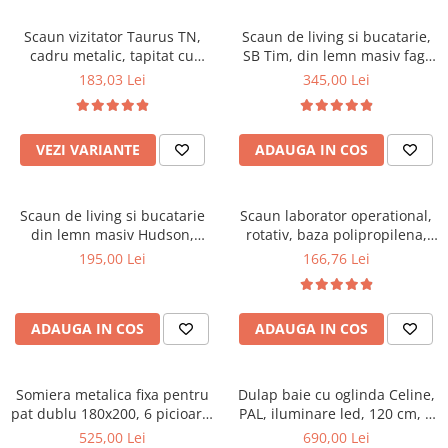
Scaune pliante
Saltele Pocket
Noptiere
Scaune birou
Saltele cu arcuri impachetate
Scaun vizitator Taurus TN,
Scaun de living si bucatarie,
Paturi
cadru metalic, tapitat cu
SB Tim, din lemn masiv fag,
individual
Scaune profesionale
Seturi de pat si saltea
stofa, stivuibil, 120 kg, negru
tapiterie stofa, lacuit, 120 kg,
183,03 Lei
345,00 Lei
Saltele Memory Pocket
Masute de toaleta
Scaune Lemn
96x43x40 cm, Alb/Rosu
Saltele Memory Foam
Mobilier living
Scaune birou copii
Saltele Memory Pocket
Scaune pentru living
VEZI VARIANTE
ADAUGA IN COS
Scaune resigilate
Saltele cu plasa arcuri
Seturi comode living si vitrine
Scaune gradinita
Saltele cu spuma
Mobila living
Scaun de living si bucatarie
Scaun laborator operational,
Saltele cu spuma
Scaune conferinta
Comode living
din lemn masiv Hudson,
rotativ, baza polipropilena,
Saltele cu spuma poliuretanica
Scaune terasa si outdoor
Set mese plus scaune
tapiterie stofa,100 kg,
piele ecologica, inaltime
195,00 Lei
166,76 Lei
94x50x42 cm, nuc/maro
ajustabila, 100 kg, negru
Saltele Latex
Mobilier birou
Saltele Memory
Scaune ergonomice
Saltele 140x200
ADAUGA IN COS
ADAUGA IN COS
Etajere Birou
Saltele 160x200
Dulap birou
Birouri
Saltele 180x200
Somiera metalica fixa pentru
Dulap baie cu oglinda Celine,
Scaune pentru birou
pat dublu 180x200, 6 picioare,
PAL, iluminare led, 120 cm, 3
Top saltele
32 lamele lemn fag, benzi
usi, 3 rafturi, soft close, alb
525,00 Lei
690,00 Lei
Scaune pentru vizitatori