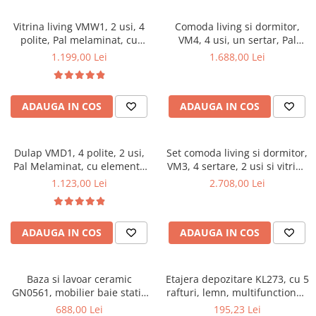
Vitrina living VMW1, 2 usi, 4
Comoda living si dormitor,
polite, Pal melaminat, cu
VM4, 4 usi, un sertar, Pal
insertii MDF, Nuc
melaminat, cu insertii MDF,
1.199,00 Lei
1.688,00 Lei
Nuc
ADAUGA IN COS
ADAUGA IN COS
Dulap VMD1, 4 polite, 2 usi,
Set comoda living si dormitor,
Pal Melaminat, cu elemente
VM3, 4 sertare, 2 usi si vitrina
din MDF, Nuc
suprapozabila VMN4, 2 usi, 2
1.123,00 Lei
2.708,00 Lei
polite, Pal melaminat, cu
insertii MDF, Nuc
ADAUGA IN COS
ADAUGA IN COS
Baza si lavoar ceramic
Etajera depozitare KL273, cu 5
GN0561, mobilier baie stativ
rafturi, lemn, multifunctional,
50 cm, front MDF, 2 usi, 2
natur
688,00 Lei
195,23 Lei