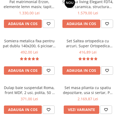
Pat matrimonial Erzon,
Set masa living Elegant FDT4,
NOU
elemente lemn masiv, tapitat
Mese gradinita
blat caramica, structura
cu stofa, cu somiera,140x200
metalica, 140x80x75 cm,
1.330,00 Lei
1.579,00 Lei
Scaune gradinita
cm, gri
alb/maro si 6 scaune Doina
Set mese si scaune gradinita
FDC2, tapiterie catifea, 90 kg,
ADAUGA IN COS
ADAUGA IN COS
bej
Mobilier copii
Mobila camera copii
Somiera metalica fixa pentru
Set Saltea ortopedica cu
Scaune birou pentru copii
pat dublu 140x200, 6 picioare,
arcuri, Super Ortopedica
Saltele patuturi copii
32 lamele lemn fag, benzi
Sofia, 90x200x20cm, fermitate
492,00 Lei
416,89 Lei
Paturi copii
textile, suport saltea ferm,
medie, cu plasa arcuri tip
negru
Bonell, fata vara-iarna, sistem
Masa si scaune gradinita
aerisire cu butoni, Saltex plus
Seturi comode living si dormitor
ADAUGA IN COS
ADAUGA IN COS
perna matlasata, antialergica,
50x70cm
Dulap baie suspendat Roma,
Set masa plianta cu spatiu
front MDF, 2 usi, polita, 50 x
depozitare, usa si sertar, Pal
68 cm, alb
Melaminat, 160x96x80 cm si 6
371,00 Lei
2.169,87 Lei
scaune pliante lemn, tapitate
cu piele ecologica, nuc
ADAUGA IN COS
VEZI VARIANTE