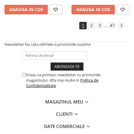
rafturi, picioare cromate
reglabile, alb/antracit
ADAUGA IN COS
ADAUGA IN COS
1
2
3
47
...
Newsletter
Nu rata ofertele si promotiile noastre
Vreau sa primesc newsletter cu promotiile
magazinului. Afla mai multe in
Politica de
Confidentialitate
MAGAZINUL MEU
CLIENTI
DATE COMERCIALE