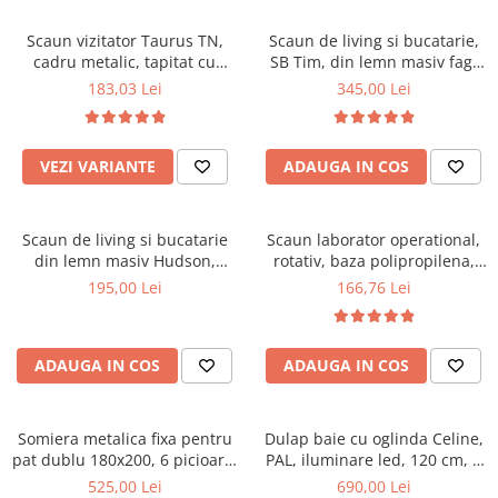
Scaune pliante
Saltele Pocket
Noptiere
Scaune birou
Saltele cu arcuri impachetate
Scaun vizitator Taurus TN,
Scaun de living si bucatarie,
Paturi
cadru metalic, tapitat cu
SB Tim, din lemn masiv fag,
individual
Scaune profesionale
Seturi de pat si saltea
stofa, stivuibil, 120 kg, negru
tapiterie stofa, lacuit, 120 kg,
183,03 Lei
345,00 Lei
Saltele Memory Pocket
Masute de toaleta
Scaune Lemn
96x43x40 cm, Alb/Rosu
Saltele Memory Foam
Mobilier living
Scaune birou copii
Saltele Memory Pocket
Scaune pentru living
VEZI VARIANTE
ADAUGA IN COS
Scaune resigilate
Saltele cu plasa arcuri
Seturi comode living si vitrine
Scaune gradinita
Saltele cu spuma
Mobila living
Scaun de living si bucatarie
Scaun laborator operational,
Saltele cu spuma
Scaune conferinta
Comode living
din lemn masiv Hudson,
rotativ, baza polipropilena,
Saltele cu spuma poliuretanica
Scaune terasa si outdoor
Set mese plus scaune
tapiterie stofa,100 kg,
piele ecologica, inaltime
195,00 Lei
166,76 Lei
94x50x42 cm, nuc/maro
ajustabila, 100 kg, negru
Saltele Latex
Mobilier birou
Saltele Memory
Scaune ergonomice
Saltele 140x200
ADAUGA IN COS
ADAUGA IN COS
Etajere Birou
Saltele 160x200
Dulap birou
Birouri
Saltele 180x200
Somiera metalica fixa pentru
Dulap baie cu oglinda Celine,
Scaune pentru birou
pat dublu 180x200, 6 picioare,
PAL, iluminare led, 120 cm, 3
Top saltele
32 lamele lemn fag, benzi
usi, 3 rafturi, soft close, alb
525,00 Lei
690,00 Lei
Scaune pentru vizitatori