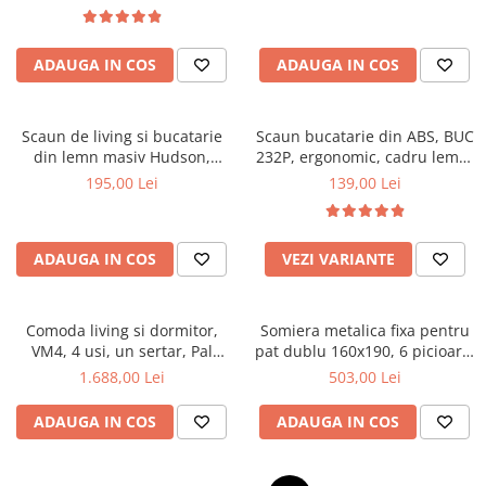
Top saltele 5 cm
textile, suport saltea ferm,
Scaune manager
negru
Top saltele 10 cm
Mobilier bucatarie
Top saltele memory 5 cm
ADAUGA IN COS
ADAUGA IN COS
Mese bucatarie
Top saltele MemoHR 6.5 cm
Scaune pentru bucatarie
Saltele ieftine
Mobila bucatarie
Scaun de living si bucatarie
Scaun bucatarie din ABS, BUC
Saltele cu plasa de arcuri
din lemn masiv Hudson,
232P, ergonomic, cadru lemn,
Seturi mese si scaune bucatarie
Saltele cu spuma
tapiterie stofa,100 kg,
100 kg
195,00 Lei
139,00 Lei
Mobilier hol
94x50x42 cm, alb/gri
Mobila hol
Suporturi si rafturi pantofi
ADAUGA IN COS
VEZI VARIANTE
Portmantouri
Pantofare
Comoda living si dormitor,
Somiera metalica fixa pentru
Seturi mobilier hol
VM4, 4 usi, un sertar, Pal
pat dublu 160x190, 6 picioare,
Stender haine
melaminat, cu insertii MDF,
30 lamele lemn fag, benzi
1.688,00 Lei
503,00 Lei
Nuc
textile, suport saltea ferm,
Suport pentru umerase
negru
ADAUGA IN COS
ADAUGA IN COS
Etajere
Cuiere
Mobilier gradinita