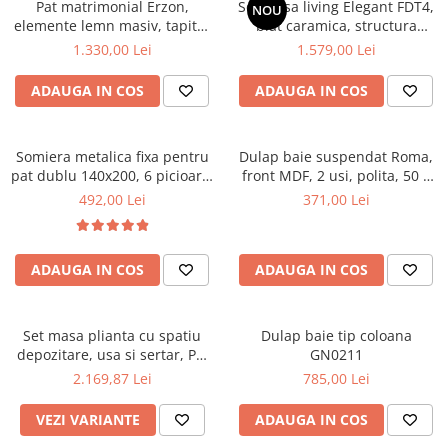
Pat matrimonial Erzon,
Set masa living Elegant FDT4,
NOU
elemente lemn masiv, tapitat
Mese gradinita
blat caramica, structura
cu stofa, cu somiera,140x200
metalica, 140x80x75 cm,
1.330,00 Lei
1.579,00 Lei
Scaune gradinita
cm, gri
alb/maro si 6 scaune Doina
Set mese si scaune gradinita
FDC2, tapiterie catifea, 90 kg,
ADAUGA IN COS
ADAUGA IN COS
bej
Mobilier copii
Mobila camera copii
Somiera metalica fixa pentru
Dulap baie suspendat Roma,
Scaune birou pentru copii
pat dublu 140x200, 6 picioare,
front MDF, 2 usi, polita, 50 x
Saltele patuturi copii
32 lamele lemn fag, benzi
68 cm, alb
492,00 Lei
371,00 Lei
Paturi copii
textile, suport saltea ferm,
negru
Masa si scaune gradinita
Seturi comode living si dormitor
ADAUGA IN COS
ADAUGA IN COS
Set masa plianta cu spatiu
Dulap baie tip coloana
depozitare, usa si sertar, Pal
GN0211
Melaminat, 160x96x80 cm si 6
2.169,87 Lei
785,00 Lei
scaune pliante lemn, tapitate
cu piele ecologica, nuc
VEZI VARIANTE
ADAUGA IN COS