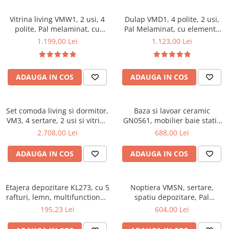
Vitrina living VMW1, 2 usi, 4
Dulap VMD1, 4 polite, 2 usi,
polite, Pal melaminat, cu
Pal Melaminat, cu elemente
insertii MDF, Nuc
din MDF, Nuc
1.199,00 Lei
1.123,00 Lei
ADAUGA IN COS
ADAUGA IN COS
Set comoda living si dormitor,
Baza si lavoar ceramic
VM3, 4 sertare, 2 usi si vitrina
GN0561, mobilier baie stativ
suprapozabila VMN4, 2 usi, 2
50 cm, front MDF, 2 usi, 2
2.708,00 Lei
688,00 Lei
polite, Pal melaminat, cu
rafturi, picioare cromate
insertii MDF, Nuc
reglabile, alb/antracit
ADAUGA IN COS
ADAUGA IN COS
Etajera depozitare KL273, cu 5
Noptiera VMSN, sertare,
rafturi, lemn, multifunctional,
spatiu depozitare, Pal
natur
Melaminat, insertii MDF, Nuc
195,23 Lei
604,00 Lei