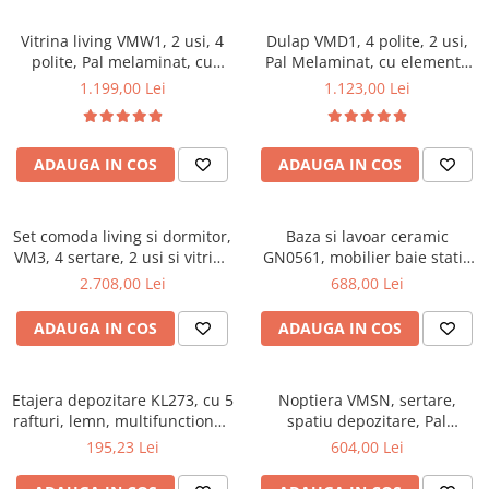
Vitrina living VMW1, 2 usi, 4
Dulap VMD1, 4 polite, 2 usi,
polite, Pal melaminat, cu
Pal Melaminat, cu elemente
insertii MDF, Nuc
din MDF, Nuc
1.199,00 Lei
1.123,00 Lei
ADAUGA IN COS
ADAUGA IN COS
Set comoda living si dormitor,
Baza si lavoar ceramic
VM3, 4 sertare, 2 usi si vitrina
GN0561, mobilier baie stativ
suprapozabila VMN4, 2 usi, 2
50 cm, front MDF, 2 usi, 2
2.708,00 Lei
688,00 Lei
polite, Pal melaminat, cu
rafturi, picioare cromate
insertii MDF, Nuc
reglabile, alb/antracit
ADAUGA IN COS
ADAUGA IN COS
Etajera depozitare KL273, cu 5
Noptiera VMSN, sertare,
rafturi, lemn, multifunctional,
spatiu depozitare, Pal
natur
Melaminat, insertii MDF, Nuc
195,23 Lei
604,00 Lei