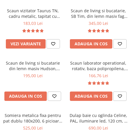
Scaune pliante
Saltele Pocket
Noptiere
Scaune birou
Saltele cu arcuri impachetate
Scaun vizitator Taurus TN,
Scaun de living si bucatarie,
Paturi
cadru metalic, tapitat cu
SB Tim, din lemn masiv fag,
individual
Scaune profesionale
Seturi de pat si saltea
stofa, stivuibil, 120 kg, negru
tapiterie stofa, lacuit, 120 kg,
183,03 Lei
345,00 Lei
Saltele Memory Pocket
Masute de toaleta
Scaune Lemn
96x43x40 cm, Alb/Rosu
Saltele Memory Foam
Mobilier living
Scaune birou copii
Saltele Memory Pocket
Scaune pentru living
VEZI VARIANTE
ADAUGA IN COS
Scaune resigilate
Saltele cu plasa arcuri
Seturi comode living si vitrine
Scaune gradinita
Saltele cu spuma
Mobila living
Scaun de living si bucatarie
Scaun laborator operational,
Saltele cu spuma
Scaune conferinta
Comode living
din lemn masiv Hudson,
rotativ, baza polipropilena,
Saltele cu spuma poliuretanica
Scaune terasa si outdoor
Set mese plus scaune
tapiterie stofa,100 kg,
piele ecologica, inaltime
195,00 Lei
166,76 Lei
94x50x42 cm, nuc/maro
ajustabila, 100 kg, negru
Saltele Latex
Mobilier birou
Saltele Memory
Scaune ergonomice
Saltele 140x200
ADAUGA IN COS
ADAUGA IN COS
Etajere Birou
Saltele 160x200
Dulap birou
Birouri
Saltele 180x200
Somiera metalica fixa pentru
Dulap baie cu oglinda Celine,
Scaune pentru birou
pat dublu 180x200, 6 picioare,
PAL, iluminare led, 120 cm, 3
Top saltele
32 lamele lemn fag, benzi
usi, 3 rafturi, soft close, alb
525,00 Lei
690,00 Lei
Scaune pentru vizitatori