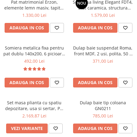
Pat matrimonial Erzon,
Set masa living Elegant FDT4,
NOU
elemente lemn masiv, tapitat
Mese gradinita
blat caramica, structura
cu stofa, cu somiera,140x200
metalica, 140x80x75 cm,
1.330,00 Lei
1.579,00 Lei
Scaune gradinita
cm, gri
alb/maro si 6 scaune Doina
Set mese si scaune gradinita
FDC2, tapiterie catifea, 90 kg,
ADAUGA IN COS
ADAUGA IN COS
bej
Mobilier copii
Mobila camera copii
Somiera metalica fixa pentru
Dulap baie suspendat Roma,
Scaune birou pentru copii
pat dublu 140x200, 6 picioare,
front MDF, 2 usi, polita, 50 x
Saltele patuturi copii
32 lamele lemn fag, benzi
68 cm, alb
492,00 Lei
371,00 Lei
Paturi copii
textile, suport saltea ferm,
negru
Masa si scaune gradinita
Seturi comode living si dormitor
ADAUGA IN COS
ADAUGA IN COS
Set masa plianta cu spatiu
Dulap baie tip coloana
depozitare, usa si sertar, Pal
GN0211
Melaminat, 160x96x80 cm si 6
2.169,87 Lei
785,00 Lei
scaune pliante lemn, tapitate
cu piele ecologica, nuc
VEZI VARIANTE
ADAUGA IN COS