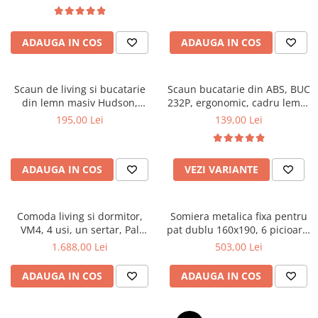
Top saltele 5 cm
textile, suport saltea ferm,
Scaune manager
negru
Top saltele 10 cm
Mobilier bucatarie
Top saltele memory 5 cm
ADAUGA IN COS
ADAUGA IN COS
Mese bucatarie
Top saltele MemoHR 6.5 cm
Scaune pentru bucatarie
Saltele ieftine
Mobila bucatarie
Scaun de living si bucatarie
Scaun bucatarie din ABS, BUC
Saltele cu plasa de arcuri
din lemn masiv Hudson,
232P, ergonomic, cadru lemn,
Seturi mese si scaune bucatarie
Saltele cu spuma
tapiterie stofa,100 kg,
100 kg
195,00 Lei
139,00 Lei
Mobilier hol
94x50x42 cm, alb/gri
Mobila hol
Suporturi si rafturi pantofi
ADAUGA IN COS
VEZI VARIANTE
Portmantouri
Pantofare
Comoda living si dormitor,
Somiera metalica fixa pentru
Seturi mobilier hol
VM4, 4 usi, un sertar, Pal
pat dublu 160x190, 6 picioare,
Stender haine
melaminat, cu insertii MDF,
30 lamele lemn fag, benzi
1.688,00 Lei
503,00 Lei
Nuc
textile, suport saltea ferm,
Suport pentru umerase
negru
ADAUGA IN COS
ADAUGA IN COS
Etajere
Cuiere
Mobilier gradinita