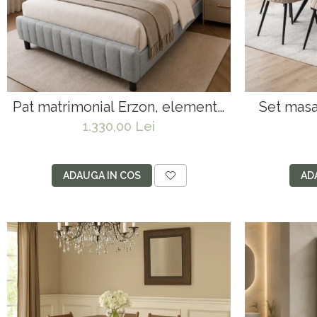
Pat matrimonial Erzon, elemente
Set masa
lemn masiv, tapitat cu stofa, cu
blat caram
1.330,00 Lei
somiera,140x200 cm, gri
140x80x
scaune D
cat
ADAUGA IN COS
AD