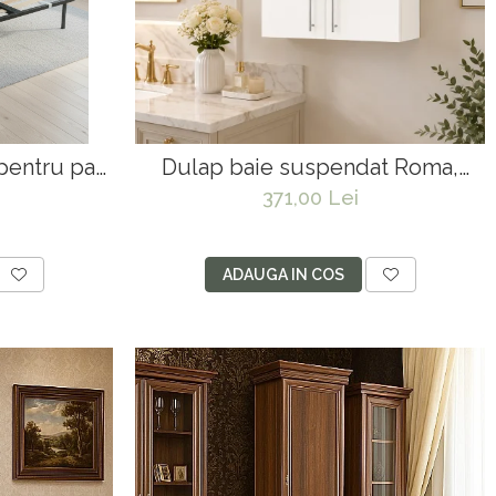
pentru pat
Dulap baie suspendat Roma,
ioare, 32
front MDF, 2 usi, polita, 50 x 68
371,00 Lei
i textile,
cm, alb
, negru
ADAUGA IN COS