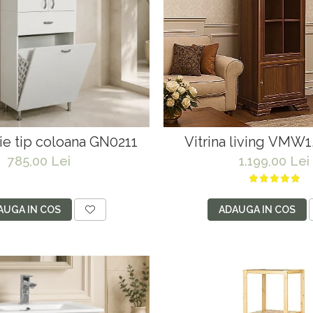
ie tip coloana GN0211
Vitrina living VMW1,
polite, Pal melaminat, 
785,00 Lei
1.199,00 Lei
MDF, Nuc
AUGA IN COS
ADAUGA IN COS