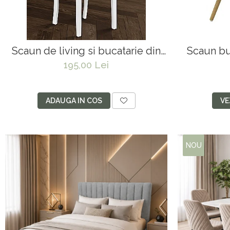
Masa si scaune gradinita
Seturi comode living si dormitor
Scaun de living si bucatarie din
Scaun bu
lemn masiv Hudson, tapiterie
232P, ergo
195,00 Lei
stofa,100 kg, 94x50x42 cm,
alb/gri
ADAUGA IN COS
VE
NOU