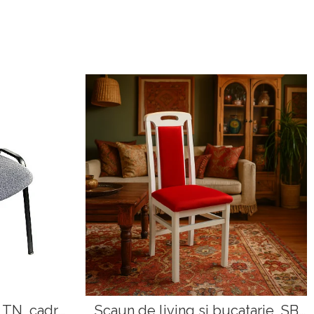
s TN, cadru
Scaun de living si bucatarie, SB