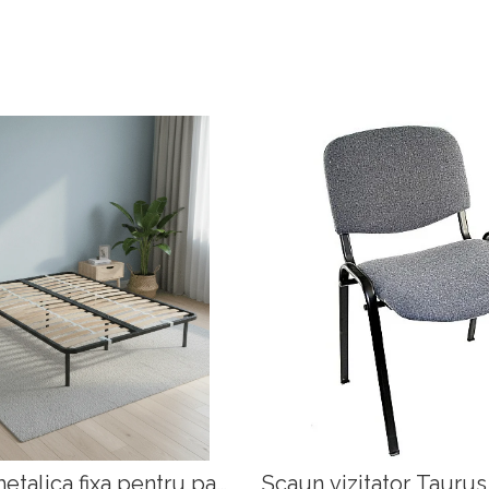
etalica fixa pentru pat
Scaun vizitator Tauru