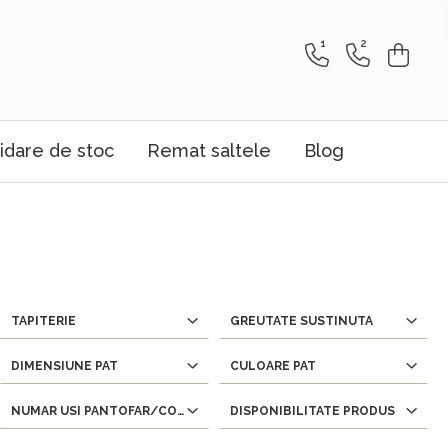
1
2
idare de stoc
Remat saltele
Blog
TAPITERIE
GREUTATE SUSTINUTA
DIMENSIUNE PAT
CULOARE PAT
NUMAR USI PANTOFAR/COMODA
DISPONIBILITATE PRODUS