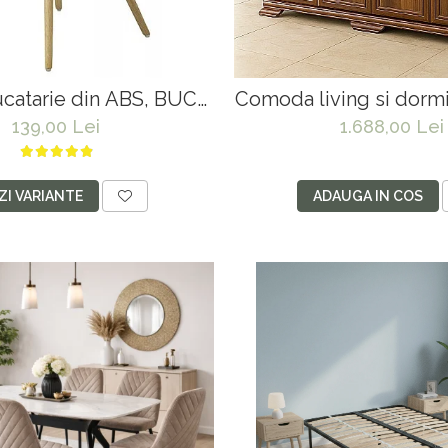
catarie din ABS, BUC
Comoda living si dormi
nomic, cadru lemn, 100
usi, un sertar, Pal me
139,00 Lei
1.688,00 Lei
kg
insertii MDF, 
ZI VARIANTE
ADAUGA IN COS