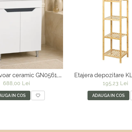
avoar ceramic GN0561,
Etajera depozitare KL
aie stativ 50 cm, front
rafturi, lemn, multif
688,00 Lei
195,23 Lei
si, 2 rafturi, picioare
natur
eglabile, alb/antracit
AUGA IN COS
ADAUGA IN COS