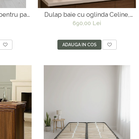
pentru pat
Dulap baie cu oglinda Celine,
ioare, 32
PAL, iluminare led, 120 cm, 3 usi,
690,00 Lei
i textile,
3 rafturi, soft close, alb
, negru
ADAUGA IN COS