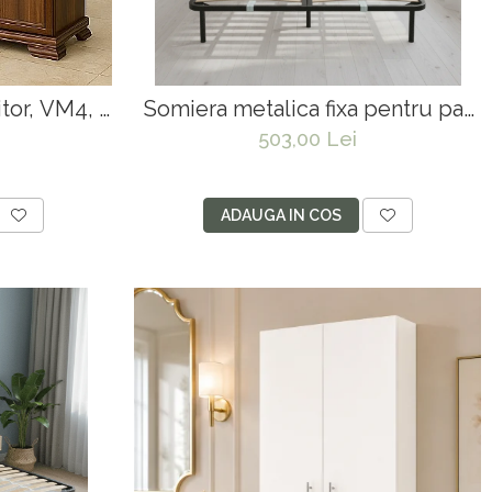
tor, VM4, 4
Somiera metalica fixa pentru pat
laminat, cu
dublu 160x190, 6 picioare, 30
503,00 Lei
Nuc
lamele lemn fag, benzi textile,
suport saltea ferm, negru
ADAUGA IN COS