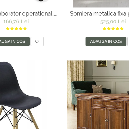
aborator operational,
Somiera metalica fixa 
aza polipropilena, piele
dublu 180x200, 6 pic
166,76 Lei
525,00 Lei
inaltime ajustabila, 100
lamele lemn fag, benz
kg, negru
suport saltea ferm
AUGA IN COS
ADAUGA IN COS