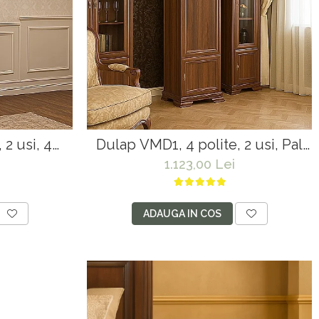
 2 usi, 4
Dulap VMD1, 4 polite, 2 usi, Pal
cu insertii
Melaminat, cu elemente din MDF,
1.123,00 Lei
Nuc
ADAUGA IN COS