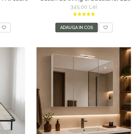
, stivuibil,
Tim, din lemn masiv fag, tapiterie
345,00 Lei
u
stofa, lacuit, 120 kg, 96x43x40
cm, Alb/Rosu
ADAUGA IN COS