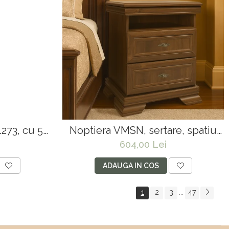
273, cu 5
Noptiera VMSN, sertare, spatiu
unctional,
depozitare, Pal Melaminat, insertii
604,00 Lei
MDF, Nuc
ADAUGA IN COS
1
2
3
47
...