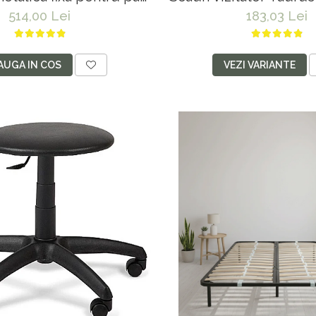
0x200, 6 picioare, 32
metalic, tapitat cu stofa
514,00 Lei
183,03 Lei
mn fag, benzi textile,
120 kg, negr
 saltea ferm, negru
AUGA IN COS
VEZI VARIANTE