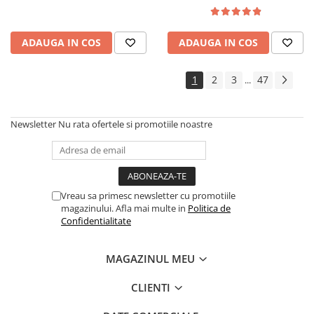
lemn masiv, cu role, 6
persoane, 160x96x80 cm, fag
ADAUGA IN COS
ADAUGA IN COS
1
2
3
47
...
Newsletter
Nu rata ofertele si promotiile noastre
Vreau sa primesc newsletter cu promotiile
magazinului. Afla mai multe in
Politica de
Confidentialitate
MAGAZINUL MEU
CLIENTI