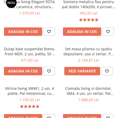
Set masa living Elegant FDT4,
Somiera metalica fixa pentru
NOU
Mese gradinita
blat caramica, structura
pat dublu 140x200, 6 picioare,
metalica, 140x80x75 cm,
32 lamele lemn fag, benzi
1.579,00 Lei
492,00 Lei
Scaune gradinita
alb/maro si 6 scaune Doina
textile, suport saltea ferm,
Set mese si scaune gradinita
FDC2, tapiterie catifea, 90 kg,
negru
bej
Mobilier copii
ADAUGA IN COS
ADAUGA IN COS
Mobila camera copii
Scaune birou pentru copii
Dulap baie suspendat Roma,
Set masa plianta cu spatiu
Saltele patuturi copii
front MDF, 2 usi, polita, 50 x
depozitare, usa si sertar, Pal
Paturi copii
68 cm, alb
Melaminat, 160x96x80 cm si 6
371,00 Lei
2.169,87 Lei
Masa si scaune gradinita
scaune pliante lemn, tapitate
cu piele ecologica, nuc
Seturi comode living si dormitor
ADAUGA IN COS
VEZI VARIANTE
Vitrina living VMW1, 2 usi, 4
Comoda living si dormitor,
polite, Pal melaminat, cu
VM4, 4 usi, un sertar, Pal
insertii MDF, Nuc
melaminat, cu insertii MDF,
1.199,00 Lei
1.688,00 Lei
Nuc