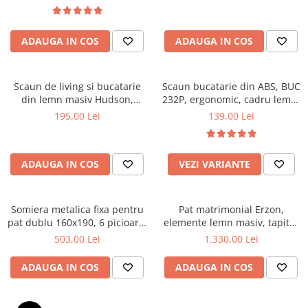
Top saltele 5 cm
textile, suport saltea ferm,
Scaune manager
negru
Top saltele 10 cm
Mobilier bucatarie
Top saltele memory 5 cm
ADAUGA IN COS
ADAUGA IN COS
Mese bucatarie
Top saltele MemoHR 6.5 cm
Scaune pentru bucatarie
Saltele ieftine
Mobila bucatarie
Scaun de living si bucatarie
Scaun bucatarie din ABS, BUC
Saltele cu plasa de arcuri
din lemn masiv Hudson,
232P, ergonomic, cadru lemn,
Seturi mese si scaune bucatarie
Saltele cu spuma
tapiterie stofa,100 kg,
100 kg
195,00 Lei
139,00 Lei
Mobilier hol
94x50x42 cm, alb/gri
Mobila hol
Suporturi si rafturi pantofi
ADAUGA IN COS
VEZI VARIANTE
Portmantouri
Pantofare
Somiera metalica fixa pentru
Pat matrimonial Erzon,
Seturi mobilier hol
pat dublu 160x190, 6 picioare,
elemente lemn masiv, tapitat
Stender haine
30 lamele lemn fag, benzi
cu stofa, cu somiera,140x200
503,00 Lei
1.330,00 Lei
textile, suport saltea ferm,
cm, gri
Suport pentru umerase
negru
ADAUGA IN COS
ADAUGA IN COS
Etajere
Cuiere
Mobilier gradinita