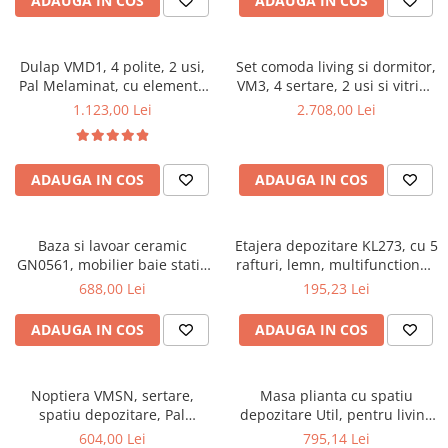
ADAUGA IN COS
ADAUGA IN COS
Dulap VMD1, 4 polite, 2 usi,
Set comoda living si dormitor,
Pal Melaminat, cu elemente
VM3, 4 sertare, 2 usi si vitrina
din MDF, Nuc
suprapozabila VMN4, 2 usi, 2
1.123,00 Lei
2.708,00 Lei
polite, Pal melaminat, cu
insertii MDF, Nuc
ADAUGA IN COS
ADAUGA IN COS
Baza si lavoar ceramic
Etajera depozitare KL273, cu 5
GN0561, mobilier baie stativ
rafturi, lemn, multifunctional,
50 cm, front MDF, 2 usi, 2
natur
688,00 Lei
195,23 Lei
rafturi, picioare cromate
reglabile, alb/antracit
ADAUGA IN COS
ADAUGA IN COS
Noptiera VMSN, sertare,
Masa plianta cu spatiu
spatiu depozitare, Pal
depozitare Util, pentru living
Melaminat, insertii MDF, Nuc
si bucatarie, PAL, structura
604,00 Lei
795,14 Lei