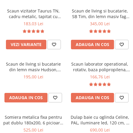
Scaune pliante
Saltele Pocket
Noptiere
Scaune birou
Saltele cu arcuri impachetate
Scaun vizitator Taurus TN,
Scaun de living si bucatarie,
Paturi
cadru metalic, tapitat cu
SB Tim, din lemn masiv fag,
individual
Scaune profesionale
Seturi de pat si saltea
stofa, stivuibil, 120 kg, negru
tapiterie stofa, lacuit, 120 kg,
183,03 Lei
345,00 Lei
Saltele Memory Pocket
Masute de toaleta
Scaune Lemn
96x43x40 cm, Alb/Rosu
Saltele Memory Foam
Mobilier living
Scaune birou copii
Saltele Memory Pocket
Scaune pentru living
VEZI VARIANTE
ADAUGA IN COS
Scaune resigilate
Saltele cu plasa arcuri
Seturi comode living si vitrine
Scaune gradinita
Saltele cu spuma
Mobila living
Scaun de living si bucatarie
Scaun laborator operational,
Saltele cu spuma
Scaune conferinta
Comode living
din lemn masiv Hudson,
rotativ, baza polipropilena,
Saltele cu spuma poliuretanica
Scaune terasa si outdoor
Set mese plus scaune
tapiterie stofa,100 kg,
piele ecologica, inaltime
195,00 Lei
166,76 Lei
94x50x42 cm, nuc/maro
ajustabila, 100 kg, negru
Saltele Latex
Mobilier birou
Saltele Memory
Scaune ergonomice
Saltele 140x200
ADAUGA IN COS
ADAUGA IN COS
Etajere Birou
Saltele 160x200
Dulap birou
Birouri
Saltele 180x200
Somiera metalica fixa pentru
Dulap baie cu oglinda Celine,
Scaune pentru birou
pat dublu 180x200, 6 picioare,
PAL, iluminare led, 120 cm, 3
Top saltele
32 lamele lemn fag, benzi
usi, 3 rafturi, soft close, alb
525,00 Lei
690,00 Lei
Scaune pentru vizitatori