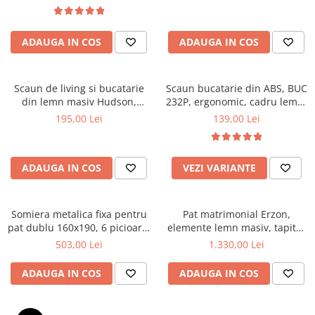
Top saltele 5 cm
textile, suport saltea ferm,
Scaune manager
negru
Top saltele 10 cm
Mobilier bucatarie
Top saltele memory 5 cm
ADAUGA IN COS
ADAUGA IN COS
Mese bucatarie
Top saltele MemoHR 6.5 cm
Scaune pentru bucatarie
Saltele ieftine
Mobila bucatarie
Scaun de living si bucatarie
Scaun bucatarie din ABS, BUC
Saltele cu plasa de arcuri
din lemn masiv Hudson,
232P, ergonomic, cadru lemn,
Seturi mese si scaune bucatarie
Saltele cu spuma
tapiterie stofa,100 kg,
100 kg
195,00 Lei
139,00 Lei
Mobilier hol
94x50x42 cm, alb/gri
Mobila hol
Suporturi si rafturi pantofi
ADAUGA IN COS
VEZI VARIANTE
Portmantouri
Pantofare
Somiera metalica fixa pentru
Pat matrimonial Erzon,
Seturi mobilier hol
pat dublu 160x190, 6 picioare,
elemente lemn masiv, tapitat
Stender haine
30 lamele lemn fag, benzi
cu stofa, cu somiera,140x200
503,00 Lei
1.330,00 Lei
textile, suport saltea ferm,
cm, gri
Suport pentru umerase
negru
ADAUGA IN COS
ADAUGA IN COS
Etajere
Cuiere
Mobilier gradinita