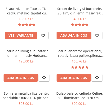
Scaune pliante
Saltele Pocket
Noptiere
Scaune birou
Saltele cu arcuri impachetate
Scaun vizitator Taurus TN,
Scaun de living si bucatarie,
Paturi
cadru metalic, tapitat cu
SB Tim, din lemn masiv fag,
individual
Scaune profesionale
Seturi de pat si saltea
stofa, stivuibil, 120 kg, negru
tapiterie stofa, lacuit, 120 kg,
183,03 Lei
345,00 Lei
Saltele Memory Pocket
Masute de toaleta
Scaune Lemn
96x43x40 cm, Alb/Rosu
Saltele Memory Foam
Mobilier living
Scaune birou copii
Saltele Memory Pocket
Scaune pentru living
VEZI VARIANTE
ADAUGA IN COS
Scaune resigilate
Saltele cu plasa arcuri
Seturi comode living si vitrine
Scaune gradinita
Saltele cu spuma
Mobila living
Scaun de living si bucatarie
Scaun laborator operational,
Saltele cu spuma
Scaune conferinta
Comode living
din lemn masiv Hudson,
rotativ, baza polipropilena,
Saltele cu spuma poliuretanica
Scaune terasa si outdoor
Set mese plus scaune
tapiterie stofa,100 kg,
piele ecologica, inaltime
195,00 Lei
166,76 Lei
94x50x42 cm, nuc/maro
ajustabila, 100 kg, negru
Saltele Latex
Mobilier birou
Saltele Memory
Scaune ergonomice
Saltele 140x200
ADAUGA IN COS
ADAUGA IN COS
Etajere Birou
Saltele 160x200
Dulap birou
Birouri
Saltele 180x200
Somiera metalica fixa pentru
Dulap baie cu oglinda Celine,
Scaune pentru birou
pat dublu 180x200, 6 picioare,
PAL, iluminare led, 120 cm, 3
Top saltele
32 lamele lemn fag, benzi
usi, 3 rafturi, soft close, alb
525,00 Lei
690,00 Lei
Scaune pentru vizitatori