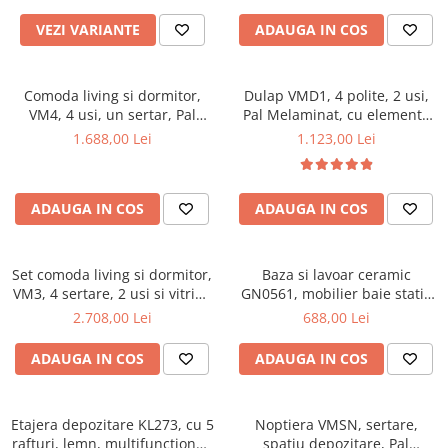
VEZI VARIANTE
ADAUGA IN COS
Comoda living si dormitor,
Dulap VMD1, 4 polite, 2 usi,
VM4, 4 usi, un sertar, Pal
Pal Melaminat, cu elemente
melaminat, cu insertii MDF,
din MDF, Nuc
1.688,00 Lei
1.123,00 Lei
Nuc
ADAUGA IN COS
ADAUGA IN COS
Set comoda living si dormitor,
Baza si lavoar ceramic
VM3, 4 sertare, 2 usi si vitrina
GN0561, mobilier baie stativ
suprapozabila VMN4, 2 usi, 2
50 cm, front MDF, 2 usi, 2
2.708,00 Lei
688,00 Lei
polite, Pal melaminat, cu
rafturi, picioare cromate
insertii MDF, Nuc
reglabile, alb/antracit
ADAUGA IN COS
ADAUGA IN COS
Etajera depozitare KL273, cu 5
Noptiera VMSN, sertare,
rafturi, lemn, multifunctional,
spatiu depozitare, Pal