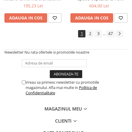
natur
Melaminat, insertii MDF, Nuc
195,23 Lei
604,00 Lei
ADAUGA IN COS
ADAUGA IN COS
1
2
3
47
...
Newsletter
Nu rata ofertele si promotiile noastre
Vreau sa primesc newsletter cu promotiile
magazinului. Afla mai multe in
Politica de
Confidentialitate
MAGAZINUL MEU
CLIENTI