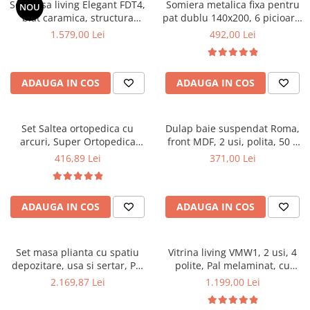
Set masa living Elegant FDT4,
Somiera metalica fixa pentru
NOU
Mese gradinita
blat caramica, structura
pat dublu 140x200, 6 picioare,
metalica, 140x80x75 cm,
32 lamele lemn fag, benzi
1.579,00 Lei
492,00 Lei
Scaune gradinita
alb/maro si 6 scaune Doina
textile, suport saltea ferm,
Set mese si scaune gradinita
FDC2, tapiterie catifea, 90 kg,
negru
bej
Mobilier copii
ADAUGA IN COS
ADAUGA IN COS
Mobila camera copii
Scaune birou pentru copii
Set Saltea ortopedica cu
Dulap baie suspendat Roma,
Saltele patuturi copii
arcuri, Super Ortopedica
front MDF, 2 usi, polita, 50 x
Paturi copii
Sofia, 90x200x20cm, fermitate
68 cm, alb
416,89 Lei
371,00 Lei
Masa si scaune gradinita
medie, cu plasa arcuri tip
Bonell, fata vara-iarna, sistem
Seturi comode living si dormitor
aerisire cu butoni, Saltex plus
ADAUGA IN COS
ADAUGA IN COS
perna matlasata, antialergica,
50x70cm
Set masa plianta cu spatiu
Vitrina living VMW1, 2 usi, 4
depozitare, usa si sertar, Pal
polite, Pal melaminat, cu
Melaminat, 160x96x80 cm si 6
insertii MDF, Nuc
2.169,87 Lei
1.199,00 Lei
scaune pliante lemn, tapitate
cu piele ecologica, nuc