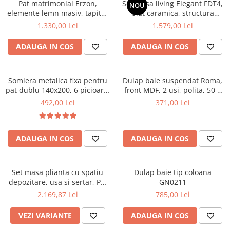
Pat matrimonial Erzon,
Set masa living Elegant FDT4,
NOU
elemente lemn masiv, tapitat
Mese gradinita
blat caramica, structura
cu stofa, cu somiera,140x200
metalica, 140x80x75 cm,
1.330,00 Lei
1.579,00 Lei
Scaune gradinita
cm, gri
alb/maro si 6 scaune Doina
Set mese si scaune gradinita
FDC2, tapiterie catifea, 90 kg,
ADAUGA IN COS
ADAUGA IN COS
bej
Mobilier copii
Mobila camera copii
Somiera metalica fixa pentru
Dulap baie suspendat Roma,
Scaune birou pentru copii
pat dublu 140x200, 6 picioare,
front MDF, 2 usi, polita, 50 x
Saltele patuturi copii
32 lamele lemn fag, benzi
68 cm, alb
492,00 Lei
371,00 Lei
Paturi copii
textile, suport saltea ferm,
negru
Masa si scaune gradinita
Seturi comode living si dormitor
ADAUGA IN COS
ADAUGA IN COS
Set masa plianta cu spatiu
Dulap baie tip coloana
depozitare, usa si sertar, Pal
GN0211
Melaminat, 160x96x80 cm si 6
2.169,87 Lei
785,00 Lei
scaune pliante lemn, tapitate
cu piele ecologica, nuc
VEZI VARIANTE
ADAUGA IN COS