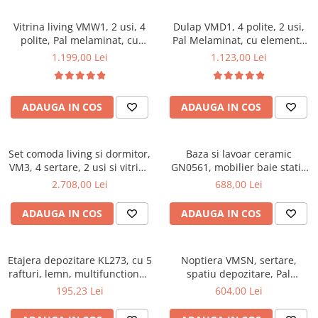
Vitrina living VMW1, 2 usi, 4
Dulap VMD1, 4 polite, 2 usi,
polite, Pal melaminat, cu
Pal Melaminat, cu elemente
insertii MDF, Nuc
din MDF, Nuc
1.199,00 Lei
1.123,00 Lei
ADAUGA IN COS
ADAUGA IN COS
Set comoda living si dormitor,
Baza si lavoar ceramic
VM3, 4 sertare, 2 usi si vitrina
GN0561, mobilier baie stativ
suprapozabila VMN4, 2 usi, 2
50 cm, front MDF, 2 usi, 2
2.708,00 Lei
688,00 Lei
polite, Pal melaminat, cu
rafturi, picioare cromate
insertii MDF, Nuc
reglabile, alb/antracit
ADAUGA IN COS
ADAUGA IN COS
Etajera depozitare KL273, cu 5
Noptiera VMSN, sertare,
rafturi, lemn, multifunctional,
spatiu depozitare, Pal
natur
Melaminat, insertii MDF, Nuc
195,23 Lei
604,00 Lei