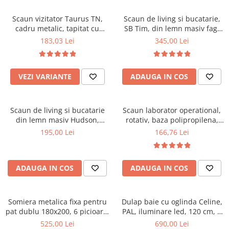
Scaune pliante
Saltele Pocket
Noptiere
Scaune birou
Saltele cu arcuri impachetate
Scaun vizitator Taurus TN,
Scaun de living si bucatarie,
Paturi
cadru metalic, tapitat cu
SB Tim, din lemn masiv fag,
individual
Scaune profesionale
Seturi de pat si saltea
stofa, stivuibil, 120 kg, negru
tapiterie stofa, lacuit, 120 kg,
183,03 Lei
345,00 Lei
Saltele Memory Pocket
Masute de toaleta
Scaune Lemn
96x43x40 cm, Alb/Rosu
Saltele Memory Foam
Mobilier living
Scaune birou copii
Saltele Memory Pocket
Scaune pentru living
VEZI VARIANTE
ADAUGA IN COS
Scaune resigilate
Saltele cu plasa arcuri
Seturi comode living si vitrine
Scaune gradinita
Saltele cu spuma
Mobila living
Scaun de living si bucatarie
Scaun laborator operational,
Saltele cu spuma
Scaune conferinta
Comode living
din lemn masiv Hudson,
rotativ, baza polipropilena,
Saltele cu spuma poliuretanica
Scaune terasa si outdoor
Set mese plus scaune
tapiterie stofa,100 kg,
piele ecologica, inaltime
195,00 Lei
166,76 Lei
94x50x42 cm, nuc/maro
ajustabila, 100 kg, negru
Saltele Latex
Mobilier birou
Saltele Memory
Scaune ergonomice
Saltele 140x200
ADAUGA IN COS
ADAUGA IN COS
Etajere Birou
Saltele 160x200
Dulap birou
Birouri
Saltele 180x200
Somiera metalica fixa pentru
Dulap baie cu oglinda Celine,
Scaune pentru birou
pat dublu 180x200, 6 picioare,
PAL, iluminare led, 120 cm, 3
Top saltele
32 lamele lemn fag, benzi
usi, 3 rafturi, soft close, alb
525,00 Lei
690,00 Lei
Scaune pentru vizitatori