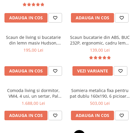
Top saltele 5 cm
textile, suport saltea ferm,
Scaune manager
negru
Top saltele 10 cm
Mobilier bucatarie
Top saltele memory 5 cm
ADAUGA IN COS
ADAUGA IN COS
Mese bucatarie
Top saltele MemoHR 6.5 cm
Scaune pentru bucatarie
Saltele ieftine
Mobila bucatarie
Scaun de living si bucatarie
Scaun bucatarie din ABS, BUC
Saltele cu plasa de arcuri
din lemn masiv Hudson,
232P, ergonomic, cadru lemn,
Seturi mese si scaune bucatarie
Saltele cu spuma
tapiterie stofa,100 kg,
100 kg
195,00 Lei
139,00 Lei
Mobilier hol
94x50x42 cm, alb/gri
Mobila hol
Suporturi si rafturi pantofi
ADAUGA IN COS
VEZI VARIANTE
Portmantouri
Pantofare
Comoda living si dormitor,
Somiera metalica fixa pentru
Seturi mobilier hol
VM4, 4 usi, un sertar, Pal
pat dublu 160x190, 6 picioare,
Stender haine
melaminat, cu insertii MDF,
30 lamele lemn fag, benzi
1.688,00 Lei
503,00 Lei
Nuc
textile, suport saltea ferm,
Suport pentru umerase
negru
ADAUGA IN COS
ADAUGA IN COS
Etajere
Cuiere
Mobilier gradinita