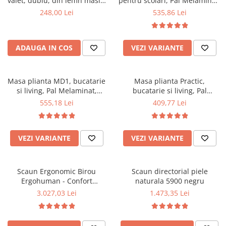
valet, dublu, din lemn masiv,
pentru scolari, Pal Melaminat,
102 cm, fag
sertar, 2 rafturi, polita
248,00 Lei
535,86 Lei
glisanta tastatura, 100x52x76
cm, fag
ADAUGA IN COS
VEZI VARIANTE
Masa plianta MD1, bucatarie
Masa plianta Practic,
si living, Pal Melaminat,
bucatarie si living, Pal
colturi rotunjite, 6 persoane,
Melaminat, insertii lemn
555,18 Lei
409,77 Lei
160x80x75 cm, fag
masiv, 6 persoane, colturi
rotunjite, 120x74x75 cm,
stejar sonoma
VEZI VARIANTE
VEZI VARIANTE
Scaun Ergonomic Birou
Scaun directorial piele
Ergohuman - Confort
naturala 5900 negru
Premium, Reglaje Inteligente
3.027,03 Lei
1.473,35 Lei
si Design Modern pentru
Performanta la Birou