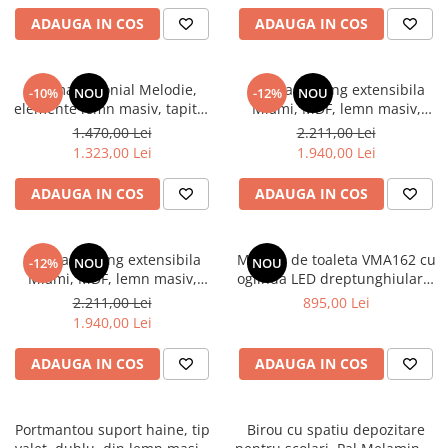
FDC4, tapiterie catifea, 90 kg,
ADAUGA IN COS
ADAUGA IN COS
Mese gradinita
gri
Scaune gradinita
Set mese si scaune gradinita
Pat matrimonial Melodie,
Set masa living extensibila
-10%
NOU
-12%
NOU
Mobilier copii
elemente lemn masiv, tapitat
Miami, MDF, lemn masiv,
cu stofa, cu somiera,160x200
120/150 x 80 x 73.8 cm si 6
1.470,00 Lei
2.211,00 Lei
Mobila camera copii
cm, bej
scaune Vienna, tapitat stofa,
1.323,00 Lei
1.940,00 Lei
Scaune birou pentru copii
94x49x40 cm, nuc/maro
Saltele patuturi copii
ADAUGA IN COS
ADAUGA IN COS
Paturi copii
Masa si scaune gradinita
Set masa living extensibila
Masuta de toaleta VMA162 cu
-12%
NOU
NOU
Seturi comode living si dormitor
Miami, MDF, lemn masiv,
oglinda LED dreptunghiulara,
120/150 x 80 x 73.8 cm si 6
front MDF, 100 cm, alb/lila
2.211,00 Lei
895,00 Lei
scaune Vienna, tapitat stofa,
1.940,00 Lei
94x49x40 cm, alb/gri
ADAUGA IN COS
ADAUGA IN COS
Portmantou suport haine, tip
Birou cu spatiu depozitare