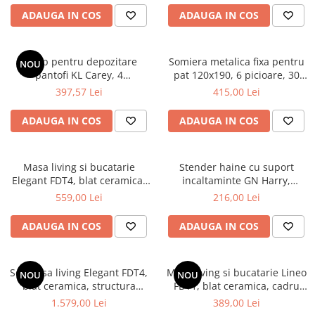
Top saltele 5 cm
Scaune manager
ADAUGA IN COS
ADAUGA IN COS
Top saltele 10 cm
Mobilier bucatarie
Top saltele memory 5 cm
Mese bucatarie
Top saltele MemoHR 6.5 cm
Dulap pentru depozitare
Somiera metalica fixa pentru
NOU
Scaune pentru bucatarie
Saltele ieftine
pantofi KL Carey, 4
pat 120x190, 6 picioare, 30
Mobila bucatarie
compartimente, usi
lamele lemn fag, benzi textile,
397,57 Lei
415,00 Lei
Saltele cu plasa de arcuri
rabatabile, 8 rafturi, Pal
suport saltea ferm, negru
Seturi mese si scaune bucatarie
Saltele cu spuma
Melaminat, gri
ADAUGA IN COS
ADAUGA IN COS
Mobilier hol
Mobila hol
Suporturi si rafturi pantofi
Masa living si bucatarie
Stender haine cu suport
Elegant FDT4, blat ceramica,
incaltaminte GN Harry,
Portmantouri
cadru metalic, 6 persoane,
metalic, polite, 64x40x150 cm,
559,00 Lei
216,00 Lei
Pantofare
140x80x75 cm, alb/maro
alb/stejar
Seturi mobilier hol
ADAUGA IN COS
ADAUGA IN COS
Stender haine
Suport pentru umerase
Set masa living Elegant FDT4,
Masa living si bucatarie Lineo
Etajere
NOU
NOU
blat ceramica, structura
FDT1, blat ceramica, cadru
Cuiere
metalica, 140x80x75 cm,
metalic, 6 persoane,
1.579,00 Lei
389,00 Lei
Mobilier gradinita
alb/gri si 6 scaune Rizea
140x80x75 cm, alb/maro