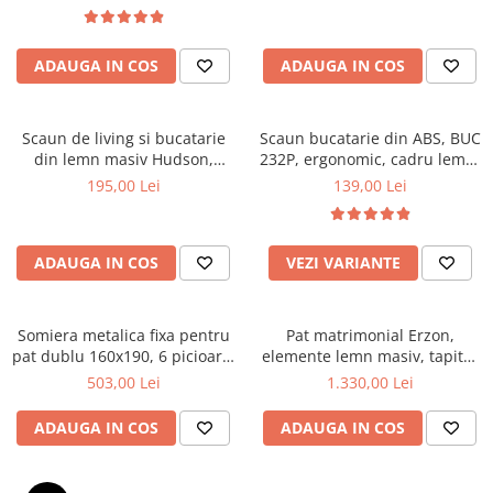
Top saltele 5 cm
textile, suport saltea ferm,
Scaune manager
negru
Top saltele 10 cm
Mobilier bucatarie
Top saltele memory 5 cm
ADAUGA IN COS
ADAUGA IN COS
Mese bucatarie
Top saltele MemoHR 6.5 cm
Scaune pentru bucatarie
Saltele ieftine
Mobila bucatarie
Scaun de living si bucatarie
Scaun bucatarie din ABS, BUC
Saltele cu plasa de arcuri
din lemn masiv Hudson,
232P, ergonomic, cadru lemn,
Seturi mese si scaune bucatarie
Saltele cu spuma
tapiterie stofa,100 kg,
100 kg
195,00 Lei
139,00 Lei
Mobilier hol
94x50x42 cm, alb/gri
Mobila hol
Suporturi si rafturi pantofi
ADAUGA IN COS
VEZI VARIANTE
Portmantouri
Pantofare
Somiera metalica fixa pentru
Pat matrimonial Erzon,
Seturi mobilier hol
pat dublu 160x190, 6 picioare,
elemente lemn masiv, tapitat
Stender haine
30 lamele lemn fag, benzi
cu stofa, cu somiera,140x200
503,00 Lei
1.330,00 Lei
textile, suport saltea ferm,
cm, gri
Suport pentru umerase
negru
ADAUGA IN COS
ADAUGA IN COS
Etajere
Cuiere
Mobilier gradinita