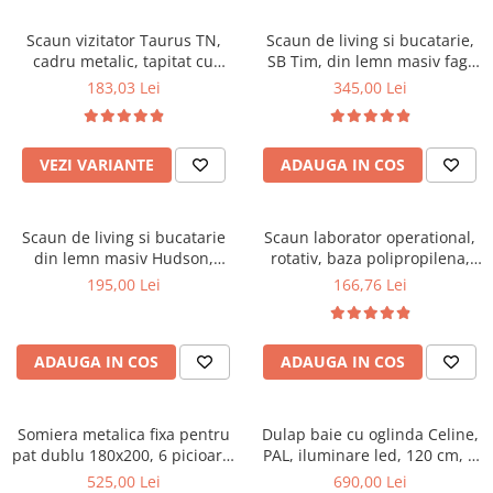
Scaune pliante
Saltele Pocket
Noptiere
Scaune birou
Saltele cu arcuri impachetate
Scaun vizitator Taurus TN,
Scaun de living si bucatarie,
Paturi
cadru metalic, tapitat cu
SB Tim, din lemn masiv fag,
individual
Scaune profesionale
Seturi de pat si saltea
stofa, stivuibil, 120 kg, negru
tapiterie stofa, lacuit, 120 kg,
183,03 Lei
345,00 Lei
Saltele Memory Pocket
Masute de toaleta
Scaune Lemn
96x43x40 cm, Alb/Rosu
Saltele Memory Foam
Mobilier living
Scaune birou copii
Saltele Memory Pocket
Scaune pentru living
VEZI VARIANTE
ADAUGA IN COS
Scaune resigilate
Saltele cu plasa arcuri
Seturi comode living si vitrine
Scaune gradinita
Saltele cu spuma
Mobila living
Scaun de living si bucatarie
Scaun laborator operational,
Saltele cu spuma
Scaune conferinta
Comode living
din lemn masiv Hudson,
rotativ, baza polipropilena,
Saltele cu spuma poliuretanica
Scaune terasa si outdoor
Set mese plus scaune
tapiterie stofa,100 kg,
piele ecologica, inaltime
195,00 Lei
166,76 Lei
94x50x42 cm, nuc/maro
ajustabila, 100 kg, negru
Saltele Latex
Mobilier birou
Saltele Memory
Scaune ergonomice
Saltele 140x200
ADAUGA IN COS
ADAUGA IN COS
Etajere Birou
Saltele 160x200
Dulap birou
Birouri
Saltele 180x200
Somiera metalica fixa pentru
Dulap baie cu oglinda Celine,
Scaune pentru birou
pat dublu 180x200, 6 picioare,
PAL, iluminare led, 120 cm, 3
Top saltele
32 lamele lemn fag, benzi
usi, 3 rafturi, soft close, alb
525,00 Lei
690,00 Lei
Scaune pentru vizitatori