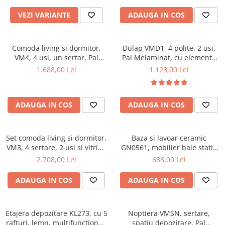
VEZI VARIANTE
ADAUGA IN COS
Comoda living si dormitor,
Dulap VMD1, 4 polite, 2 usi,
VM4, 4 usi, un sertar, Pal
Pal Melaminat, cu elemente
melaminat, cu insertii MDF,
din MDF, Nuc
1.688,00 Lei
1.123,00 Lei
Nuc
ADAUGA IN COS
ADAUGA IN COS
Set comoda living si dormitor,
Baza si lavoar ceramic
VM3, 4 sertare, 2 usi si vitrina
GN0561, mobilier baie stativ
suprapozabila VMN4, 2 usi, 2
50 cm, front MDF, 2 usi, 2
2.708,00 Lei
688,00 Lei
polite, Pal melaminat, cu
rafturi, picioare cromate
insertii MDF, Nuc
reglabile, alb/antracit
ADAUGA IN COS
ADAUGA IN COS
Etajera depozitare KL273, cu 5
Noptiera VMSN, sertare,
rafturi, lemn, multifunctional,
spatiu depozitare, Pal