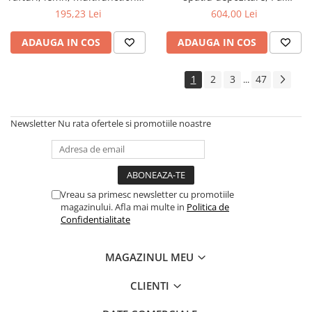
natur
Melaminat, insertii MDF, Nuc
195,23 Lei
604,00 Lei
ADAUGA IN COS
ADAUGA IN COS
1
2
3
47
...
Newsletter
Nu rata ofertele si promotiile noastre
Vreau sa primesc newsletter cu promotiile
magazinului. Afla mai multe in
Politica de
Confidentialitate
MAGAZINUL MEU
CLIENTI