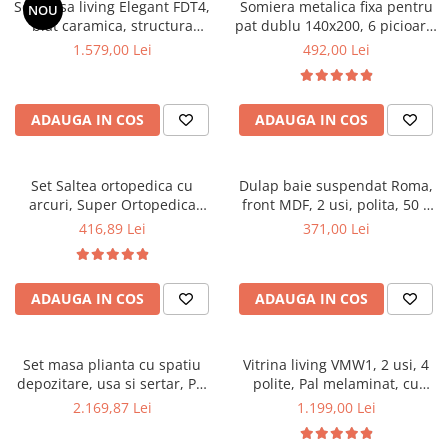
Set masa living Elegant FDT4,
Somiera metalica fixa pentru
NOU
Mese gradinita
blat caramica, structura
pat dublu 140x200, 6 picioare,
metalica, 140x80x75 cm,
32 lamele lemn fag, benzi
1.579,00 Lei
492,00 Lei
Scaune gradinita
alb/maro si 6 scaune Doina
textile, suport saltea ferm,
Set mese si scaune gradinita
FDC2, tapiterie catifea, 90 kg,
negru
bej
Mobilier copii
ADAUGA IN COS
ADAUGA IN COS
Mobila camera copii
Scaune birou pentru copii
Set Saltea ortopedica cu
Dulap baie suspendat Roma,
Saltele patuturi copii
arcuri, Super Ortopedica
front MDF, 2 usi, polita, 50 x
Paturi copii
Sofia, 90x200x20cm, fermitate
68 cm, alb
416,89 Lei
371,00 Lei
Masa si scaune gradinita
medie, cu plasa arcuri tip
Bonell, fata vara-iarna, sistem
Seturi comode living si dormitor
aerisire cu butoni, Saltex plus
ADAUGA IN COS
ADAUGA IN COS
perna matlasata, antialergica,
50x70cm
Set masa plianta cu spatiu
Vitrina living VMW1, 2 usi, 4
depozitare, usa si sertar, Pal
polite, Pal melaminat, cu
Melaminat, 160x96x80 cm si 6
insertii MDF, Nuc
2.169,87 Lei
1.199,00 Lei
scaune pliante lemn, tapitate
cu piele ecologica, nuc