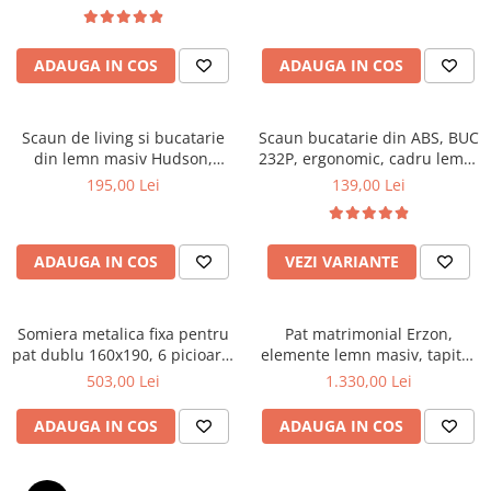
Top saltele 5 cm
textile, suport saltea ferm,
Scaune manager
negru
Top saltele 10 cm
Mobilier bucatarie
Top saltele memory 5 cm
ADAUGA IN COS
ADAUGA IN COS
Mese bucatarie
Top saltele MemoHR 6.5 cm
Scaune pentru bucatarie
Saltele ieftine
Mobila bucatarie
Scaun de living si bucatarie
Scaun bucatarie din ABS, BUC
Saltele cu plasa de arcuri
din lemn masiv Hudson,
232P, ergonomic, cadru lemn,
Seturi mese si scaune bucatarie
Saltele cu spuma
tapiterie stofa,100 kg,
100 kg
195,00 Lei
139,00 Lei
Mobilier hol
94x50x42 cm, alb/gri
Mobila hol
Suporturi si rafturi pantofi
ADAUGA IN COS
VEZI VARIANTE
Portmantouri
Pantofare
Somiera metalica fixa pentru
Pat matrimonial Erzon,
Seturi mobilier hol
pat dublu 160x190, 6 picioare,
elemente lemn masiv, tapitat
Stender haine
30 lamele lemn fag, benzi
cu stofa, cu somiera,140x200
503,00 Lei
1.330,00 Lei
textile, suport saltea ferm,
cm, gri
Suport pentru umerase
negru
ADAUGA IN COS
ADAUGA IN COS
Etajere
Cuiere
Mobilier gradinita