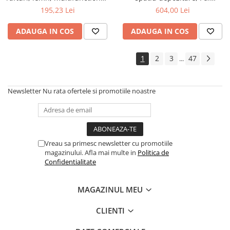
natur
Melaminat, insertii MDF, Nuc
195,23 Lei
604,00 Lei
ADAUGA IN COS
ADAUGA IN COS
1
2
3
47
...
Newsletter
Nu rata ofertele si promotiile noastre
Vreau sa primesc newsletter cu promotiile
magazinului. Afla mai multe in
Politica de
Confidentialitate
MAGAZINUL MEU
CLIENTI