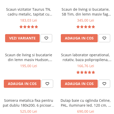
Scaune pliante
Saltele Pocket
Noptiere
Scaune birou
Saltele cu arcuri impachetate
Scaun vizitator Taurus TN,
Scaun de living si bucatarie,
Paturi
cadru metalic, tapitat cu
SB Tim, din lemn masiv fag,
individual
Scaune profesionale
Seturi de pat si saltea
stofa, stivuibil, 120 kg, negru
tapiterie stofa, lacuit, 120 kg,
183,03 Lei
345,00 Lei
Saltele Memory Pocket
Masute de toaleta
Scaune Lemn
96x43x40 cm, Alb/Rosu
Saltele Memory Foam
Mobilier living
Scaune birou copii
Saltele Memory Pocket
Scaune pentru living
VEZI VARIANTE
ADAUGA IN COS
Scaune resigilate
Saltele cu plasa arcuri
Seturi comode living si vitrine
Scaune gradinita
Saltele cu spuma
Mobila living
Scaun de living si bucatarie
Scaun laborator operational,
Saltele cu spuma
Scaune conferinta
Comode living
din lemn masiv Hudson,
rotativ, baza polipropilena,
Saltele cu spuma poliuretanica
Scaune terasa si outdoor
Set mese plus scaune
tapiterie stofa,100 kg,
piele ecologica, inaltime
195,00 Lei
166,76 Lei
94x50x42 cm, nuc/maro
ajustabila, 100 kg, negru
Saltele Latex
Mobilier birou
Saltele Memory
Scaune ergonomice
Saltele 140x200
ADAUGA IN COS
ADAUGA IN COS
Etajere Birou
Saltele 160x200
Dulap birou
Birouri
Saltele 180x200
Somiera metalica fixa pentru
Dulap baie cu oglinda Celine,
Scaune pentru birou
pat dublu 180x200, 6 picioare,
PAL, iluminare led, 120 cm, 3
Top saltele
32 lamele lemn fag, benzi
usi, 3 rafturi, soft close, alb
525,00 Lei
690,00 Lei
Scaune pentru vizitatori