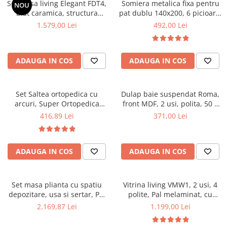
Set masa living Elegant FDT4,
Somiera metalica fixa pentru
NOU
Mese gradinita
blat caramica, structura
pat dublu 140x200, 6 picioare,
metalica, 140x80x75 cm,
32 lamele lemn fag, benzi
1.579,00 Lei
492,00 Lei
Scaune gradinita
alb/maro si 6 scaune Doina
textile, suport saltea ferm,
Set mese si scaune gradinita
FDC2, tapiterie catifea, 90 kg,
negru
bej
Mobilier copii
ADAUGA IN COS
ADAUGA IN COS
Mobila camera copii
Scaune birou pentru copii
Set Saltea ortopedica cu
Dulap baie suspendat Roma,
Saltele patuturi copii
arcuri, Super Ortopedica
front MDF, 2 usi, polita, 50 x
Paturi copii
Sofia, 90x200x20cm, fermitate
68 cm, alb
416,89 Lei
371,00 Lei
Masa si scaune gradinita
medie, cu plasa arcuri tip
Bonell, fata vara-iarna, sistem
Seturi comode living si dormitor
aerisire cu butoni, Saltex plus
ADAUGA IN COS
ADAUGA IN COS
perna matlasata, antialergica,
50x70cm
Set masa plianta cu spatiu
Vitrina living VMW1, 2 usi, 4
depozitare, usa si sertar, Pal
polite, Pal melaminat, cu
Melaminat, 160x96x80 cm si 6
insertii MDF, Nuc
2.169,87 Lei
1.199,00 Lei
scaune pliante lemn, tapitate
cu piele ecologica, nuc