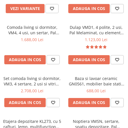
VEZI VARIANTE
ADAUGA IN COS
Comoda living si dormitor,
Dulap VMD1, 4 polite, 2 usi,
VM4, 4 usi, un sertar, Pal
Pal Melaminat, cu elemente
melaminat, cu insertii MDF,
din MDF, Nuc
1.688,00 Lei
1.123,00 Lei
Nuc
ADAUGA IN COS
ADAUGA IN COS
Set comoda living si dormitor,
Baza si lavoar ceramic
VM3, 4 sertare, 2 usi si vitrina
GN0561, mobilier baie stativ
suprapozabila VMN4, 2 usi, 2
50 cm, front MDF, 2 usi, 2
2.708,00 Lei
688,00 Lei
polite, Pal melaminat, cu
rafturi, picioare cromate
insertii MDF, Nuc
reglabile, alb/antracit
ADAUGA IN COS
ADAUGA IN COS
Etajera depozitare KL273, cu 5
Noptiera VMSN, sertare,
rafturi, lemn, multifunctional,
spatiu depozitare, Pal